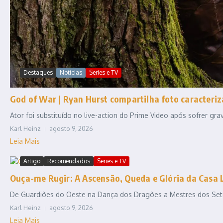
Destaques
Notícias
Series e TV
God of War | Ryan Hurst compartilha foto caracteriz
Ator foi substituído no live-action do Prime Video após sofrer gr
Karl Heinz
agosto 9, 2026
Leia Mais
Artigo
Recomendados
Series e TV
Ouça-me Rugir: A Ascensão, Queda e Glória da Casa 
De Guardiões do Oeste na Dança dos Dragões a Mestres dos Sete R
Karl Heinz
agosto 9, 2026
Leia Mais