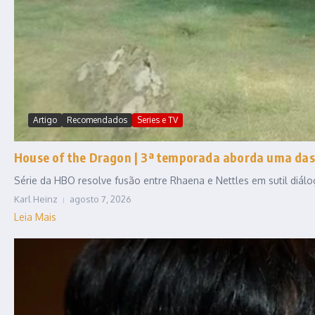
Artigo
Recomendados
Series e TV
House of the Dragon | 3ª temporada aborda uma das
Série da HBO resolve fusão entre Rhaena e Nettles em sutil diál
Karl Heinz
agosto 7, 2026
Leia Mais