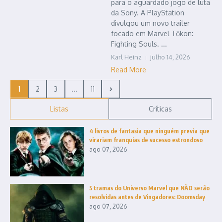
para o aguardado jogo de luta
da Sony. A PlayStation
divulgou um novo trailer
focado em Marvel Tōkon:
Fighting Souls. ...
Karl Heinz
julho 14, 2026
Read More
1
2
3
...
11
Listas
Críticas
4 livros de fantasia que ninguém previa que
virariam franquias de sucesso estrondoso
ago 07, 2026
5 tramas do Universo Marvel que NÃO serão
resolvidas antes de Vingadores: Doomsday
ago 07, 2026