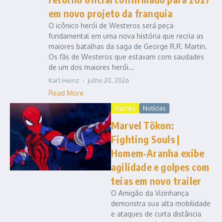
em novo projeto da franquia
O icônico herói de Westeros será peça
fundamental em uma nova história que recria as
maiores batalhas da saga de George R.R. Martin.
Os fãs de Westeros que estavam com saudades
de um dos maiores herói...
Karl Heinz
julho 20, 2026
Read More
Games
Notícias
Marvel Tōkon:
Fighting Souls |
Homem-Aranha exibe
agilidade e golpes com
teias em novo trailer
O Amigão da Vizinhança
demonstra sua alta mobilidade
e ataques de curta distância