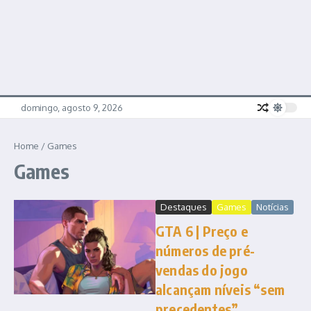
domingo, agosto 9, 2026
Home
/
Games
Games
Destaques
Games
Notícias
GTA 6 | Preço e
números de pré-
vendas do jogo
alcançam níveis “sem
precedentes”,