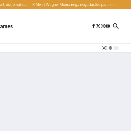
iz jornalista
X-Men | Wagner Moura nega negociações para interpretar o vilão 
ames