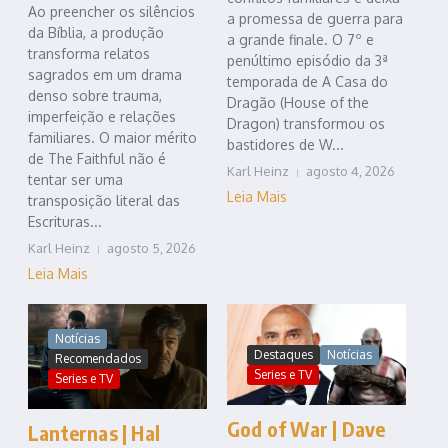
Ao preencher os silêncios
a promessa de guerra para
da Bíblia, a produção
a grande finale. O 7º e
transforma relatos
penúltimo episódio da 3ª
sagrados em um drama
temporada de A Casa do
denso sobre trauma,
Dragão (House of the
imperfeição e relações
Dragon) transformou os
familiares. O maior mérito
bastidores de W...
de The Faithful não é
Karl Heinz
agosto 4, 2026
tentar ser uma
Leia Mais
transposição literal das
Escrituras...
Karl Heinz
agosto 5, 2026
Leia Mais
Notícias
Destaques
Notícias
Recomendados
Series e TV
Series e TV
God of War | Dave
Lanternas | Hal