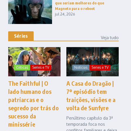
que seriam melhores do que
Magneto para o reboot
jul 24, 2026
Séries
Veja tudo
Criticas
Series e TV
Notícias
Series e TV
The Faithful | O
A Casa do Dragão |
lado humano dos
7º episódio tem
patriarcas e o
traições, visões e a
segredo por trás do
volta de Sunfyre
sucesso da
Penúltimo capítulo da 3ª
minissérie
temporada foca nos
conflitos familiares e deixa