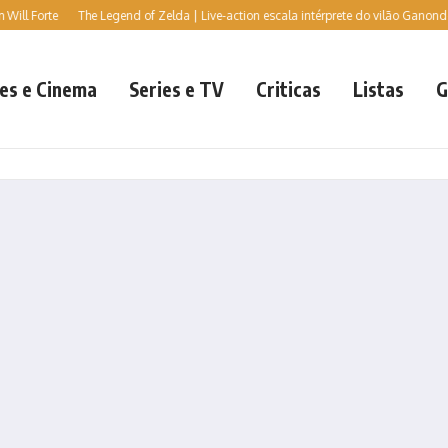
l Forte
The Legend of Zelda | Live-action escala intérprete do vilão Ganondorf, d
es e Cinema
Series e TV
Criticas
Listas
G