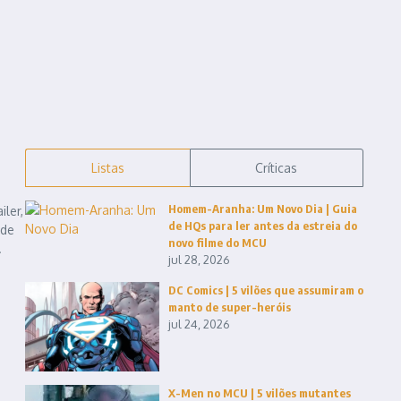
Listas
Críticas
Homem-Aranha: Um Novo Dia | Guia
ler,
de HQs para ler antes da estreia do
 de
novo filme do MCU
.
jul 28, 2026
DC Comics | 5 vilões que assumiram o
manto de super-heróis
jul 24, 2026
X-Men no MCU | 5 vilões mutantes