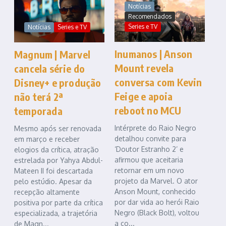
Notícias
Recomendados
Series e TV
Notícias
Series e TV
Inumanos | Anson
Magnum | Marvel
Mount revela
cancela série do
conversa com Kevin
Disney+ e produção
Feige e apoia
não terá 2ª
reboot no MCU
temporada
Intérprete do Raio Negro
Mesmo após ser renovada
detalhou convite para
em março e receber
‘Doutor Estranho 2’ e
elogios da crítica, atração
afirmou que aceitaria
estrelada por Yahya Abdul-
retornar em um novo
Mateen II foi descartada
projeto da Marvel. O ator
pelo estúdio. Apesar da
Anson Mount, conhecido
recepção altamente
por dar vida ao herói Raio
positiva por parte da crítica
Negro (Black Bolt), voltou
especializada, a trajetória
a co...
de Magn...