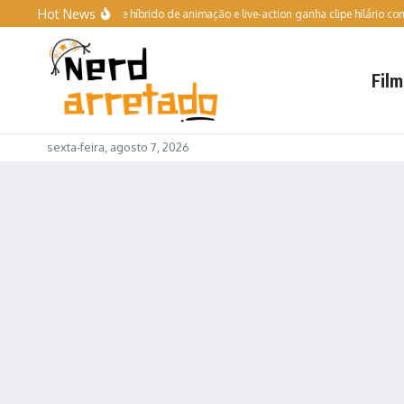
Ir para o conteúdo
Hot News
oyote vs. Acme | Filme híbrido de animação e live-action ganha clipe hilário com Wil
Film
sexta-feira, agosto 7, 2026