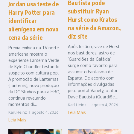
Bautista pode
Jordan usa teste de
substituir Ryan
Harry Potter para
Hurst como Kratos
identificar
na série da Amazon,
alienígena em nova
diz site
cena da série
Após lesão grave de Hurst
Previa exibida na TV norte-
nos bastidores, astro de
americana mostra o
‘Guardiões da Galáxia’
experiente Lanterna Verde
surge como favorito para
de Kyle Chandler testando
assumir o Fantasma de
suspeito com cultura pop.
Esparta. De acordo com
A promoção de Lanternas
informações divulgadas
(Lanterns), nova produção
pelo portal Variety, o ator
da DC Studios para a HBO,
Dave Bautista (Guardiõe...
continua revelando
momentos di...
Karl Heinz
agosto 4, 2026
Karl Heinz
agosto 4, 2026
Leia Mais
Leia Mais