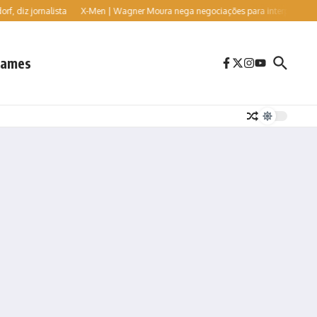
 diz jornalista
X-Men | Wagner Moura nega negociações para interpretar o vilã
ames