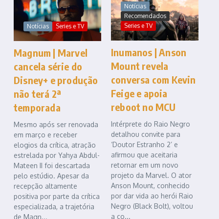
Notícias
Recomendados
Series e TV
Notícias
Series e TV
Inumanos | Anson
Magnum | Marvel
Mount revela
cancela série do
conversa com Kevin
Disney+ e produção
Feige e apoia
não terá 2ª
reboot no MCU
temporada
Intérprete do Raio Negro
Mesmo após ser renovada
detalhou convite para
em março e receber
‘Doutor Estranho 2’ e
elogios da crítica, atração
afirmou que aceitaria
estrelada por Yahya Abdul-
retornar em um novo
Mateen II foi descartada
projeto da Marvel. O ator
pelo estúdio. Apesar da
Anson Mount, conhecido
recepção altamente
por dar vida ao herói Raio
positiva por parte da crítica
Negro (Black Bolt), voltou
especializada, a trajetória
a co...
de Magn...