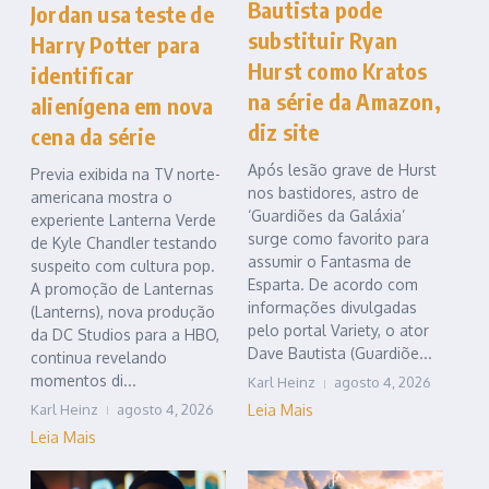
Bautista pode
Jordan usa teste de
substituir Ryan
Harry Potter para
Hurst como Kratos
identificar
na série da Amazon,
alienígena em nova
diz site
cena da série
Após lesão grave de Hurst
Previa exibida na TV norte-
nos bastidores, astro de
americana mostra o
‘Guardiões da Galáxia’
experiente Lanterna Verde
surge como favorito para
de Kyle Chandler testando
assumir o Fantasma de
suspeito com cultura pop.
Esparta. De acordo com
A promoção de Lanternas
informações divulgadas
(Lanterns), nova produção
pelo portal Variety, o ator
da DC Studios para a HBO,
Dave Bautista (Guardiõe...
continua revelando
momentos di...
Karl Heinz
agosto 4, 2026
Karl Heinz
agosto 4, 2026
Leia Mais
Leia Mais