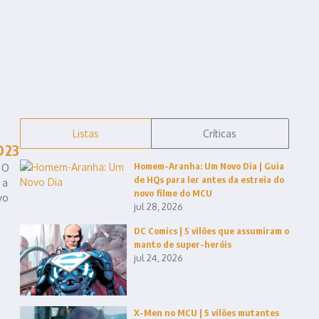
Listas
Críticas
D23
Homem-Aranha: Um Novo Dia | Guia
 O
de HQs para ler antes da estreia do
 a
novo filme do MCU
vo
jul 28, 2026
DC Comics | 5 vilões que assumiram o
manto de super-heróis
jul 24, 2026
X-Men no MCU | 5 vilões mutantes