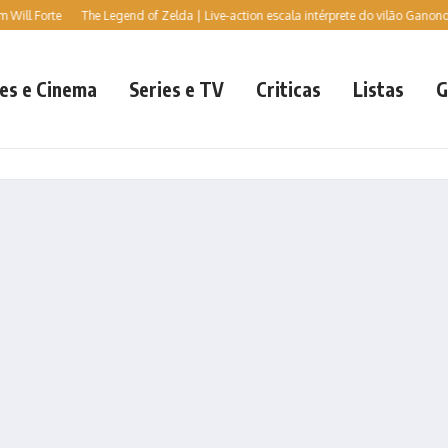
ill Forte
The Legend of Zelda | Live-action escala intérprete do vilão Ganondorf,
es e Cinema
Series e TV
Criticas
Listas
G