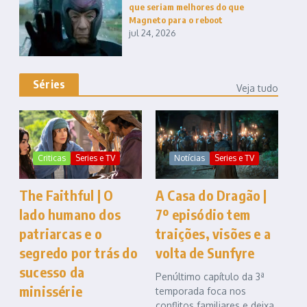
que seriam melhores do que
Magneto para o reboot
jul 24, 2026
Séries
Veja tudo
Criticas
Series e TV
Notícias
Series e TV
The Faithful | O
A Casa do Dragão |
lado humano dos
7º episódio tem
patriarcas e o
traições, visões e a
segredo por trás do
volta de Sunfyre
sucesso da
Penúltimo capítulo da 3ª
minissérie
temporada foca nos
conflitos familiares e deixa