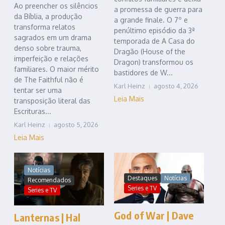
Ao preencher os silêncios
a promessa de guerra para
da Bíblia, a produção
a grande finale. O 7º e
transforma relatos
penúltimo episódio da 3ª
sagrados em um drama
temporada de A Casa do
denso sobre trauma,
Dragão (House of the
imperfeição e relações
Dragon) transformou os
familiares. O maior mérito
bastidores de W...
de The Faithful não é
Karl Heinz
agosto 4, 2026
tentar ser uma
Leia Mais
transposição literal das
Escrituras...
Karl Heinz
agosto 5, 2026
Leia Mais
Notícias
Destaques
Notícias
Recomendados
Series e TV
Series e TV
God of War | Dave
Lanternas | Hal