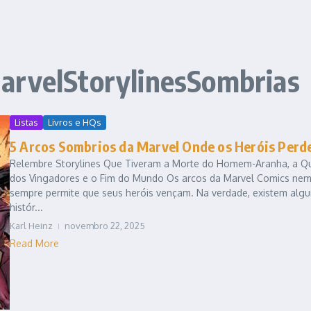
arvelStorylinesSombrias
Listas
Livros e HQs
5 Arcos Sombrios da Marvel Onde os Heróis Per
Relembre Storylines Que Tiveram a Morte do Homem-Aranha, a Q
dos Vingadores e o Fim do Mundo Os arcos da Marvel Comics ne
sempre permite que seus heróis vençam. Na verdade, existem alg
histór...
Karl Heinz
novembro 22, 2025
Read More