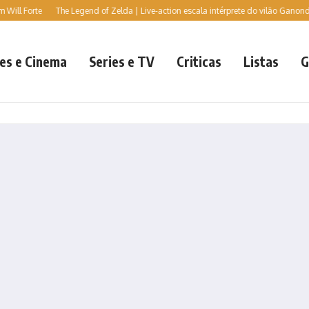
l Forte
The Legend of Zelda | Live-action escala intérprete do vilão Ganondorf, d
es e Cinema
Series e TV
Criticas
Listas
G