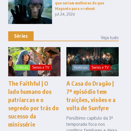
que seriam melhores do que
Magneto para o reboot
jul 24, 2026
Séries
Veja tudo
Criticas
Series e TV
Notícias
Series e TV
The Faithful | O
A Casa do Dragão |
lado humano dos
7º episódio tem
patriarcas e o
traições, visões e a
segredo por trás do
volta de Sunfyre
sucesso da
Penúltimo capítulo da 3ª
minissérie
temporada foca nos
conflitos familiares e deixa