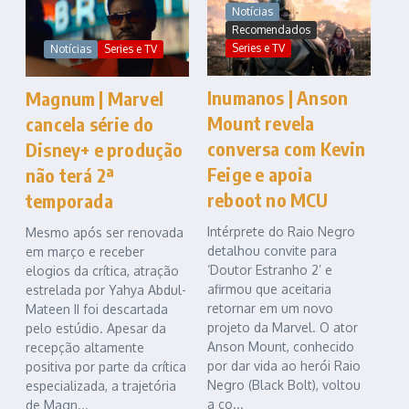
Notícias
Recomendados
Series e TV
Notícias
Series e TV
Inumanos | Anson
Magnum | Marvel
Mount revela
cancela série do
conversa com Kevin
Disney+ e produção
Feige e apoia
não terá 2ª
reboot no MCU
temporada
Intérprete do Raio Negro
Mesmo após ser renovada
detalhou convite para
em março e receber
‘Doutor Estranho 2’ e
elogios da crítica, atração
afirmou que aceitaria
estrelada por Yahya Abdul-
retornar em um novo
Mateen II foi descartada
projeto da Marvel. O ator
pelo estúdio. Apesar da
Anson Mount, conhecido
recepção altamente
por dar vida ao herói Raio
positiva por parte da crítica
Negro (Black Bolt), voltou
especializada, a trajetória
a co...
de Magn...