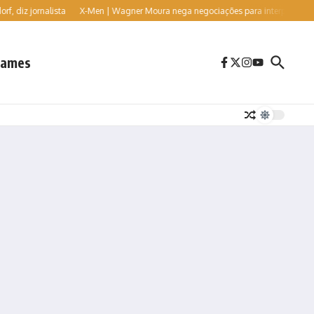
iz jornalista
X-Men | Wagner Moura nega negociações para interpretar o vilão 
ames