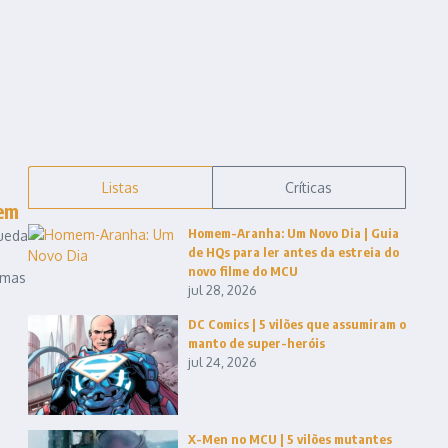
Listas
Críticas
dem
Homem-Aranha: Um Novo Dia | Guia
ueda
de HQs para ler antes da estreia do
m
novo filme do MCU
umas
jul 28, 2026
DC Comics | 5 vilões que assumiram o
manto de super-heróis
jul 24, 2026
X-Men no MCU | 5 vilões mutantes