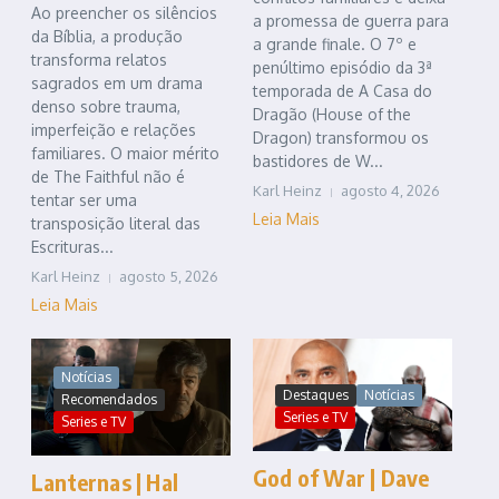
Ao preencher os silêncios
a promessa de guerra para
da Bíblia, a produção
a grande finale. O 7º e
transforma relatos
penúltimo episódio da 3ª
sagrados em um drama
temporada de A Casa do
denso sobre trauma,
Dragão (House of the
imperfeição e relações
Dragon) transformou os
familiares. O maior mérito
bastidores de W...
de The Faithful não é
Karl Heinz
agosto 4, 2026
tentar ser uma
Leia Mais
transposição literal das
Escrituras...
Karl Heinz
agosto 5, 2026
Leia Mais
Notícias
Destaques
Notícias
Recomendados
Series e TV
Series e TV
God of War | Dave
Lanternas | Hal