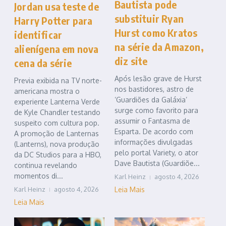
Bautista pode
Jordan usa teste de
substituir Ryan
Harry Potter para
Hurst como Kratos
identificar
na série da Amazon,
alienígena em nova
diz site
cena da série
Após lesão grave de Hurst
Previa exibida na TV norte-
nos bastidores, astro de
americana mostra o
‘Guardiões da Galáxia’
experiente Lanterna Verde
surge como favorito para
de Kyle Chandler testando
assumir o Fantasma de
suspeito com cultura pop.
Esparta. De acordo com
A promoção de Lanternas
informações divulgadas
(Lanterns), nova produção
pelo portal Variety, o ator
da DC Studios para a HBO,
Dave Bautista (Guardiõe...
continua revelando
momentos di...
Karl Heinz
agosto 4, 2026
Karl Heinz
agosto 4, 2026
Leia Mais
Leia Mais