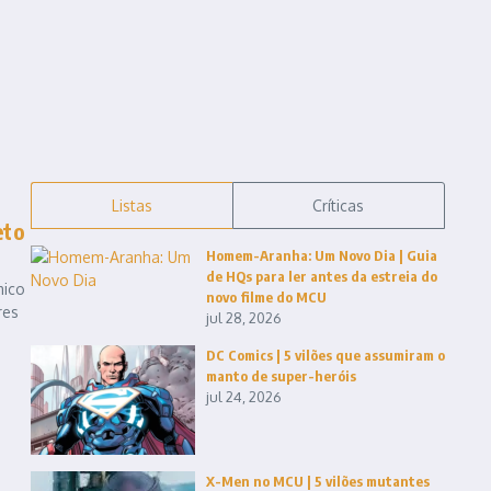
Listas
Críticas
eto
Homem-Aranha: Um Novo Dia | Guia
de HQs para ler antes da estreia do
mico
novo filme do MCU
res
jul 28, 2026
DC Comics | 5 vilões que assumiram o
manto de super-heróis
jul 24, 2026
X-Men no MCU | 5 vilões mutantes