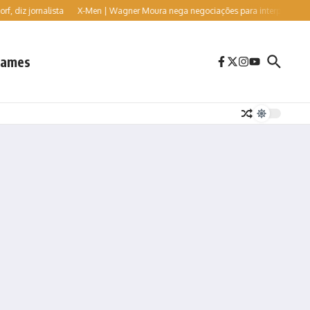
iz jornalista
X-Men | Wagner Moura nega negociações para interpretar o vilão 
ames