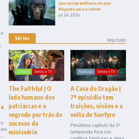
que seriam melhores do que
Magneto para o reboot
jul 24, 2026
 a
Séries
Veja tudo
e
Criticas
Series e TV
Notícias
Series e TV
The Faithful | O
A Casa do Dragão |
lado humano dos
7º episódio tem
patriarcas e o
traições, visões e a
na
segredo por trás do
volta de Sunfyre
sucesso da
ro
Penúltimo capítulo da 3ª
o em
minissérie
temporada foca nos
..
conflitos familiares e deixa