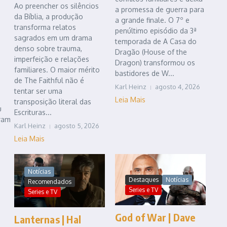
Ao preencher os silêncios
a promessa de guerra para
da Bíblia, a produção
a grande finale. O 7º e
transforma relatos
penúltimo episódio da 3ª
sagrados em um drama
temporada de A Casa do
denso sobre trauma,
Dragão (House of the
imperfeição e relações
Dragon) transformou os
familiares. O maior mérito
bastidores de W...
de The Faithful não é
Karl Heinz
agosto 4, 2026
tentar ser uma
Leia Mais
transposição literal das
u
Escrituras...
oram
Karl Heinz
agosto 5, 2026
Leia Mais
Notícias
Destaques
Notícias
Recomendados
Series e TV
Series e TV
God of War | Dave
Lanternas | Hal