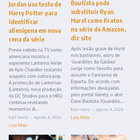
Bautista pode
Jordan usa teste de
substituir Ryan
Harry Potter para
Hurst como Kratos
identificar
na série da Amazon,
alienígena em nova
diz site
cena da série
Após lesão grave de Hurst
Previa exibida na TV norte-
nos bastidores, astro de
americana mostra o
‘Guardiões da Galáxia’
experiente Lanterna Verde
surge como favorito para
de Kyle Chandler testando
assumir o Fantasma de
suspeito com cultura pop.
Esparta. De acordo com
A promoção de Lanternas
informações divulgadas
(Lanterns), nova produção
pelo portal Variety, o ator
da DC Studios para a HBO,
Dave Bautista (Guardiõe...
continua revelando
momentos di...
Karl Heinz
agosto 4, 2026
Karl Heinz
agosto 4, 2026
Leia Mais
Leia Mais