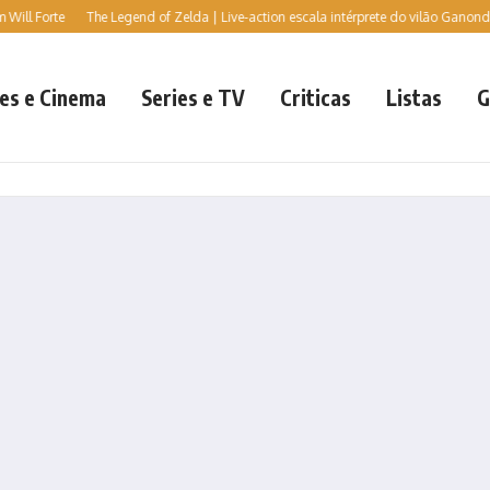
l Forte
The Legend of Zelda | Live-action escala intérprete do vilão Ganondorf, d
es e Cinema
Series e TV
Criticas
Listas
G