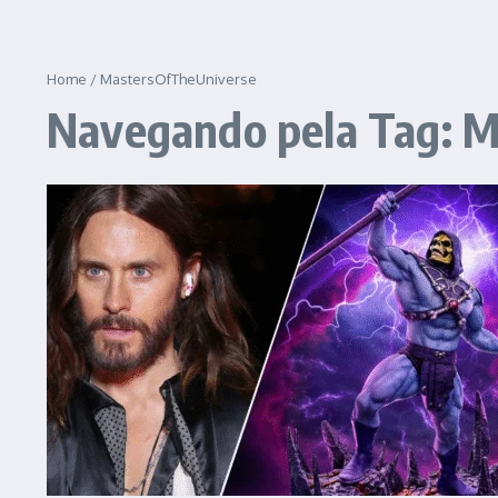
Home
/
MastersOfTheUniverse
Navegando pela Tag: 