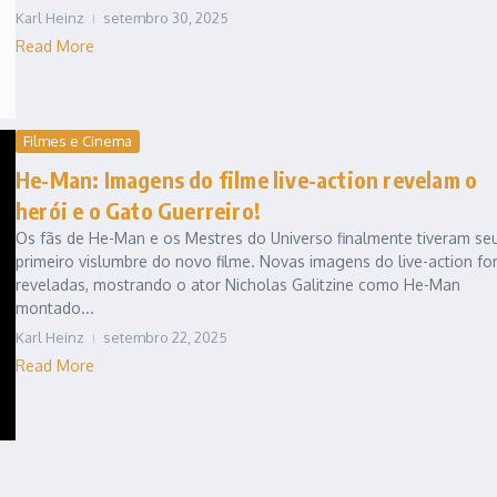
Karl Heinz
setembro 30, 2025
Read More
Filmes e Cinema
He-Man: Imagens do filme live-action revelam o
herói e o Gato Guerreiro!
Os fãs de He-Man e os Mestres do Universo finalmente tiveram se
primeiro vislumbre do novo filme. Novas imagens do live-action f
reveladas, mostrando o ator Nicholas Galitzine como He-Man
montado...
Karl Heinz
setembro 22, 2025
Read More