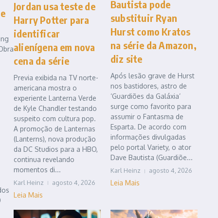
Bautista pode
Jordan usa teste de
de
substituir Ryan
Harry Potter para
Hurst como Kratos
identificar
ing
na série da Amazon,
alienígena em nova
 Obra
diz site
cena da série
Após lesão grave de Hurst
Previa exibida na TV norte-
nos bastidores, astro de
americana mostra o
‘Guardiões da Galáxia’
experiente Lanterna Verde
surge como favorito para
de Kyle Chandler testando
assumir o Fantasma de
suspeito com cultura pop.
Esparta. De acordo com
A promoção de Lanternas
informações divulgadas
(Lanterns), nova produção
pelo portal Variety, o ator
da DC Studios para a HBO,
Dave Bautista (Guardiõe...
continua revelando
momentos di...
Karl Heinz
agosto 4, 2026
Karl Heinz
agosto 4, 2026
Leia Mais
dos
Leia Mais
0