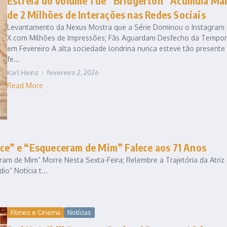
Estreia do Volume 1 de “Bridgerton” Acumula Ma
de 2 Milhões de Interações nas Redes Sociais
Levantamento da Nexus Mostra que a Série Dominou o Instagram 
X com Milhões de Impressões; Fãs Aguardam Desfecho da Tempo
em Fevereiro A alta sociedade londrina nunca esteve tão presente
fe...
Karl Heinz
fevereiro 2, 2026
Read More
ice” e “Esqueceram de Mim” Falece aos 71 Anos
am de Mim” Morre Nesta Sexta-Feira; Relembre a Trajetória da Atriz
o” Notícia t...
Filmes e Cinema
Notícias