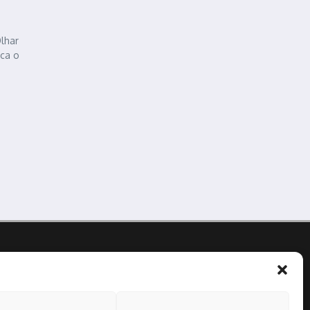
Olhar
aca o