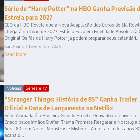
Série de “Harry Potter” na HBO Ganha Previsão 
Estreia para 2027
CEO da HBO Revela que a Nova Adaptação dos Livros de J.K. Rowl
Chegará no Início de 2027; Estúdio Foca em Fidelidade Absoluta à
Original Os fãs de Harry Potter já podem preparar seus calendári...
Karl Heinz
fevereiro 2, 2026
Read More
Notícias
Series e TV
“Stranger Things: História de 85” Ganha Trailer
Oficial e Data de Lançamento na Netflix
Série Animada é o Primeiro Grande Projeto Derivado do Universo
Criado pelos Irmãos Duffer; Trama Promete Resgatar a Nostalgia 
Anos 80 com Novos Monstros e Mistérios A nostalgia dos anos 8
acaba d...