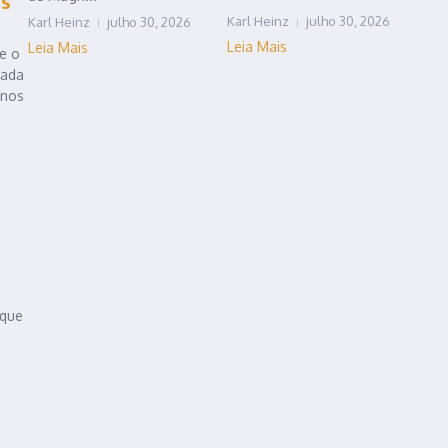
is
Karl Heinz
julho 30, 2026
Karl Heinz
julho 30, 2026
Leia Mais
Leia Mais
e o
rada
 nos
 que