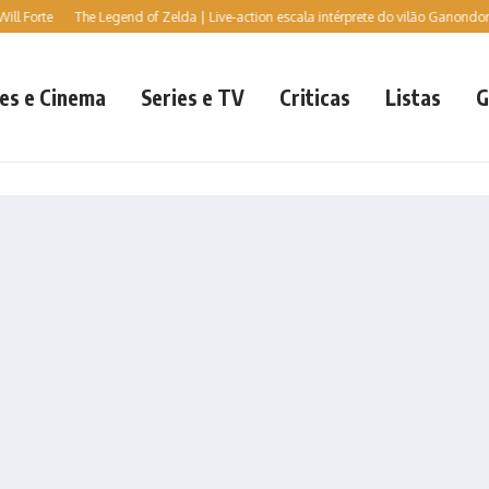
Forte
The Legend of Zelda | Live-action escala intérprete do vilão Ganondorf, diz
es e Cinema
Series e TV
Criticas
Listas
G