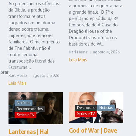
Ao preencher os silêncios
a promessa de guerra para
da Bíblia, a produção
a grande finale. O 7º e
transforma relatos
penúltimo episódio da 3ª
sagrados em um drama
temporada de A Casa do
denso sobre trauma,
Dragão (House of the
imperfeição e relações
Dragon) transformou os
familiares. O maior mérito
bastidores de W...
de The Faithful não é
Karl Heinz
agosto 4, 2026
tentar ser uma
Leia Mais
transposição literal das
Escrituras...
ebrar
Karl Heinz
agosto 5, 2026
Leia Mais
Notícias
Destaques
Notícias
Recomendados
Series e TV
Series e TV
God of War | Dave
Lanternas | Hal