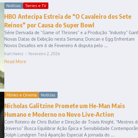
Notícias
Series e TV
HBO Antecipa Estreia de “O Cavaleiro dos Sete
Reinos” por Causa do Super Bowl
Série Derivada de “Game of Thrones” e a Produção “Industry” Ga
Novas Datas de Exibição nesta Semana; Duncan e Egg Enfrentam
Novos Desafios em 6 de Fevereiro A disputa pelo ...
Karl Heinz
fevereiro 2, 2026
Read More
Filmes e Cinema
Notícias
Nicholas Galitzine Promete um He-Man Mais
Humano e Moderno no Novo Live-Action
Com Roteiro de Chris Butler e Direção de Travis Knight, “Mestres 
Universo” Busca Equilibrar Ação Épica e Sensibilidade Contemporân
Dolph Lundgren Terá Aparição Especial A jornada do ...