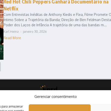
Red Hot Chili Peppers Ganhará Documentário na
Netflix
Com Entrevistas Inéditas de Anthony Kiedis e Flea, Filme Promete 
Íntimo Sobre a Trajetória da Banda; Direção de Ben Feldman Dest
Poder dos Laços de Infância A trajetória de uma das bandas m...
Karl Heinz
janeiro 30, 2026
Read More
Gerenciar consentimento
s para armazenar
ogias nos permite