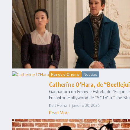
Filmes e Cinema
Notícias
Catherine O’Hara, de “Beetleju
Ganhadora do Emmy e Estrela de “Esquecer
Encantou Hollywood de “SCTV” a “The Studi
Karl Heinz
janeiro 30, 2026
Read More