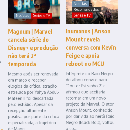
Notícias
Recomendados
Series e TV
Notícias
Series e TV
Inumanos | Anson
Magnum | Marvel
Mount revela
cancela série do
conversa com Kevin
Disney+ e produção
Feige e apoia
não terá 2ª
o
reboot no MCU
temporada
Intérprete do Raio Negro
Mesmo após ser renovada
detalhou convite para
em março e receber
‘Doutor Estranho 2’ e
elogios da crítica, atração
afirmou que aceitaria
estrelada por Yahya Abdul-
retornar em um novo
Mateen II foi descartada
projeto da Marvel. O ator
pelo estúdio. Apesar da
Anson Mount, conhecido
recepção altamente
por dar vida ao herói Raio
positiva por parte da crítica
Negro (Black Bolt), voltou
especializada, a trajetória
a co...
de Magn...