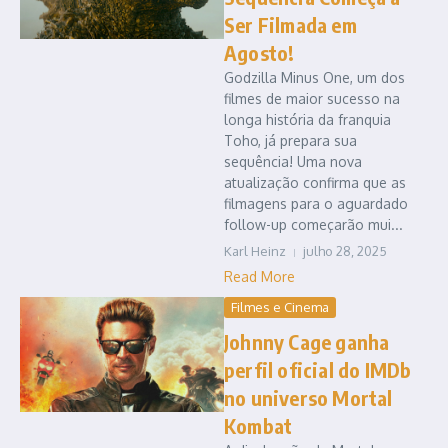
Ser Filmada em
Agosto!
Godzilla Minus One, um dos
filmes de maior sucesso na
longa história da franquia
Toho, já prepara sua
sequência! Uma nova
atualização confirma que as
filmagens para o aguardado
follow-up começarão mui...
Karl Heinz
julho 28, 2025
Read More
Filmes e Cinema
Johnny Cage ganha
perfil oficial do IMDb
no universo Mortal
Kombat