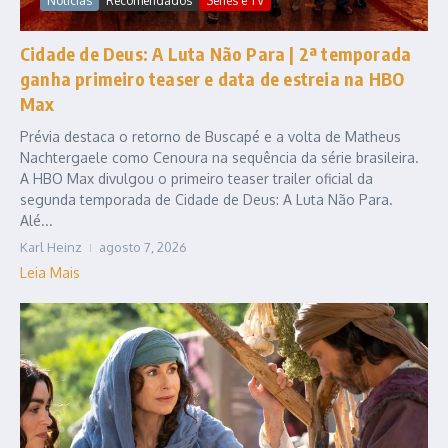
Notícias
Recomendados
Series e TV
Cidade de Deus: A Luta Não Para | 2ª temporada
ganha primeiro teaser e data de estreia na HBO
Max
Prévia destaca o retorno de Buscapé e a volta de Matheus
Nachtergaele como Cenoura na sequência da série brasileira.
A HBO Max divulgou o primeiro teaser trailer oficial da
segunda temporada de Cidade de Deus: A Luta Não Para.
Alé...
Karl Heinz
agosto 7, 2026
Leia Mais