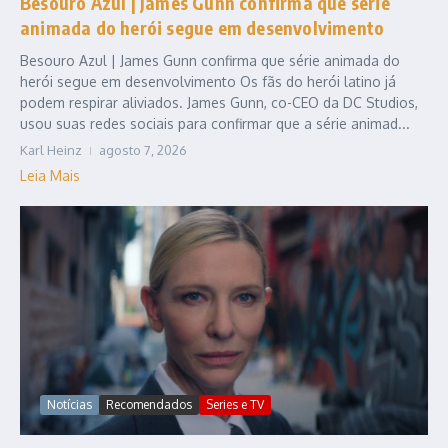
Besouro Azul | James Gunn confirma que série
animada do herói segue em desenvolvimento
Besouro Azul | James Gunn confirma que série animada do
herói segue em desenvolvimento Os fãs do herói latino já
podem respirar aliviados. James Gunn, co-CEO da DC Studios,
usou suas redes sociais para confirmar que a série animad...
Karl Heinz
agosto 7, 2026
Leia Mais
Notícias
Recomendados
Series e TV