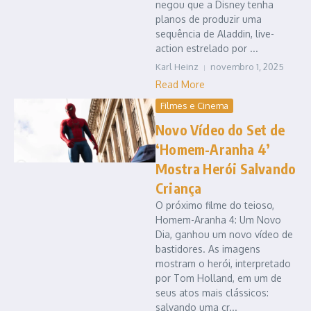
negou que a Disney tenha
planos de produzir uma
sequência de Aladdin, live-
action estrelado por ...
Karl Heinz
novembro 1, 2025
Read More
Filmes e Cinema
Novo Vídeo do Set de
‘Homem-Aranha 4’
Mostra Herói Salvando
Criança
O próximo filme do teioso,
Homem-Aranha 4: Um Novo
Dia, ganhou um novo vídeo de
bastidores. As imagens
mostram o herói, interpretado
por Tom Holland, em um de
seus atos mais clássicos:
salvando uma cr...