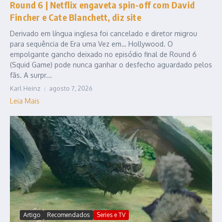
Round 6 | Netflix engaveta spin-off com David
Fincher e Cate Blanchett, diz site
Derivado em língua inglesa foi cancelado e diretor migrou
para sequência de Era uma Vez em… Hollywood. O
empolgante gancho deixado no episódio final de Round 6
(Squid Game) pode nunca ganhar o desfecho aguardado pelos
fãs. A surpr...
Karl Heinz
agosto 7, 2026
Leia Mais
Artigo
Recomendados
Series e TV