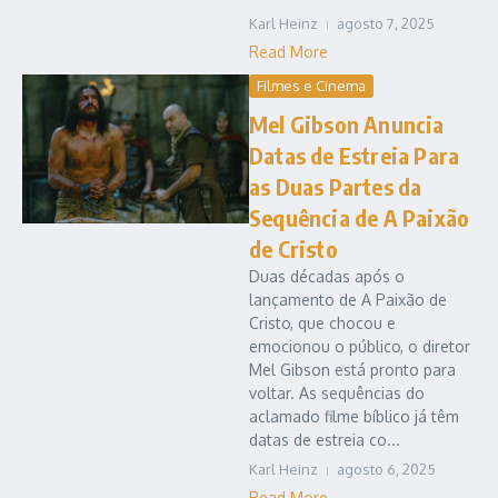
Karl Heinz
agosto 7, 2025
Read More
Filmes e Cinema
Mel Gibson Anuncia
Datas de Estreia Para
as Duas Partes da
Sequência de A Paixão
de Cristo
Duas décadas após o
lançamento de A Paixão de
Cristo, que chocou e
emocionou o público, o diretor
Mel Gibson está pronto para
voltar. As sequências do
aclamado filme bíblico já têm
datas de estreia co...
Karl Heinz
agosto 6, 2025
Read More