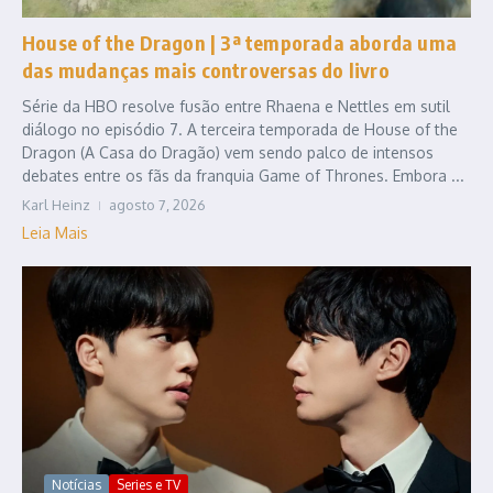
House of the Dragon | 3ª temporada aborda uma
das mudanças mais controversas do livro
Série da HBO resolve fusão entre Rhaena e Nettles em sutil
diálogo no episódio 7. A terceira temporada de House of the
Dragon (A Casa do Dragão) vem sendo palco de intensos
debates entre os fãs da franquia Game of Thrones. Embora ...
Karl Heinz
agosto 7, 2026
Leia Mais
Notícias
Series e TV