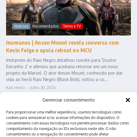
Notícias
Recomendados
Series e TV
Inumanos | Anson Mount revela conversa com
Kevin Feige e apoia reboot no MCU
Intérprete do Raio Negro detalhou convite para ‘Doutor
Estranho 2’ e afirmou que aceitaria retornar em um novo
projeto da Marvel. O ator Anson Mount, conhecido por dar
vida ao herói Raio Negro (Black Bolt), voltou a co...
Karl Heinz
julho 30, 2026
Leia Mais
Gerenciar consentimento
Para proporcionar uma melhor experiência, usamos tecnologias como
cookies para armazenar e/ou acessar informações do dispositivo. O
consentimento com essas tecnologias nos permite processar dados como
comportamento da navegação ou IDs exclusivos neste site. O não
consentimento ou a revogação do consentimento pode afetar