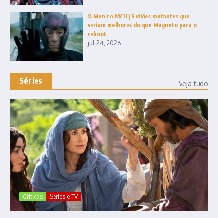
X-Men no MCU | 5 vilões mutantes que
seriam melhores do que Magneto para o
reboot
jul 24, 2026
Séries
Veja tudo
Criticas
Series e TV