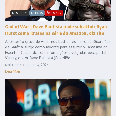
Destaques
Notícias
Series e TV
God of War | Dave Bautista pode substituir Ryan
Hurst como Kratos na série da Amazon, diz site
Após lesão grave de Hurst nos bastidores, astro de ‘Guardiões
da Galáxia’ surge como favorito para assumir o Fantasma de
Esparta. De acordo com informações divulgadas pelo portal
Variety, o ator Dave Bautista (Guardiõe...
Karl Heinz
agosto 4, 2026
Leia Mais