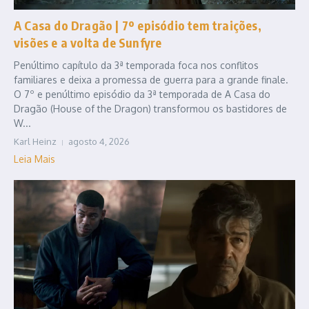
A Casa do Dragão | 7º episódio tem traições,
visões e a volta de Sunfyre
Penúltimo capítulo da 3ª temporada foca nos conflitos
familiares e deixa a promessa de guerra para a grande finale.
O 7º e penúltimo episódio da 3ª temporada de A Casa do
Dragão (House of the Dragon) transformou os bastidores de
W...
Karl Heinz
agosto 4, 2026
Leia Mais