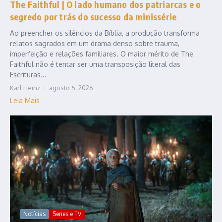
The Faithful | O lado humano dos patriarcas e o
segredo por trás do sucesso da minissérie
Ao preencher os silêncios da Bíblia, a produção transforma
relatos sagrados em um drama denso sobre trauma,
imperfeição e relações familiares. O maior mérito de The
Faithful não é tentar ser uma transposição literal das
Escrituras...
Karl Heinz
agosto 5, 2026
Leia Mais
Notícias
Series e TV