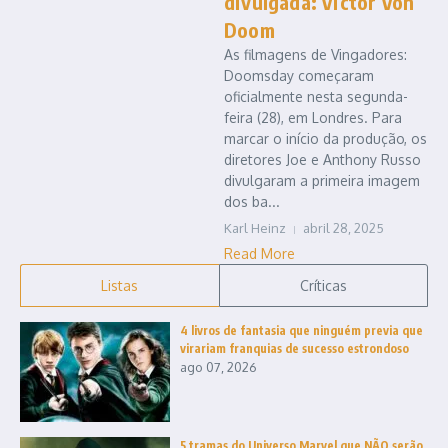
divulgada: Victor Von
Doom
As filmagens de Vingadores:
Doomsday começaram
oficialmente nesta segunda-
feira (28), em Londres. Para
marcar o início da produção, os
diretores Joe e Anthony Russo
divulgaram a primeira imagem
dos ba...
Karl Heinz
abril 28, 2025
Read More
Listas
Críticas
4 livros de fantasia que ninguém previa que
virariam franquias de sucesso estrondoso
ago 07, 2026
5 tramas do Universo Marvel que NÃO serão