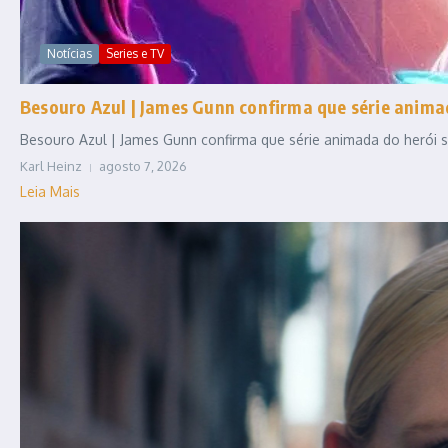
Notícias
Series e TV
Besouro Azul | James Gunn confirma que série anim
Besouro Azul | James Gunn confirma que série animada do herói se
Karl Heinz
agosto 7, 2026
Leia Mais