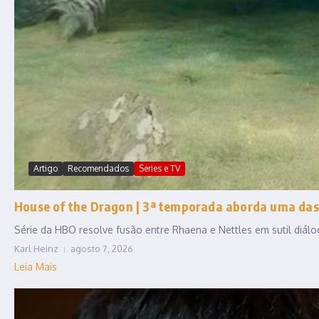
Artigo
Recomendados
Series e TV
House of the Dragon | 3ª temporada aborda uma das
Série da HBO resolve fusão entre Rhaena e Nettles em sutil diál
Karl Heinz
agosto 7, 2026
Leia Mais