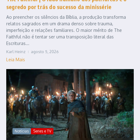
segredo por trás do sucesso da minissérie
Ao preencher os silêncios da Bíblia, a produção transforma
relatos sagrados em um drama denso sobre trauma,
imperfeição e relações familiares. O maior mérito de The
Faithful não é tentar ser uma transposição literal das
Escrituras...
Karl Heinz
agosto 5, 2026
Leia Mais
Notícias
Series e TV