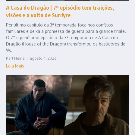
A Casa do Dragão | 7º episódio tem traições,
visões e a volta de Sunfyre
Penúltimo capítulo da 3ª temporada foca nos conflitos
familiares e deixa a promessa de guerra para a grande finale.
O 7º e penúltimo episódio da 3ª temporada de A Casa do
Dragão (House of the Dragon) transformou os bastidores de
W...
Karl Heinz
agosto 4, 2026
Leia Mais