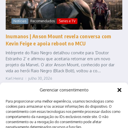
Notícias
Recomendados
Series e TV
Inumanos | Anson Mount revela conversa com
Kevin Feige e apoia reboot no MCU
Intérprete do Raio Negro detalhou convite para ‘Doutor
Estranho 2’ e afirmou que aceitaria retornar em um novo
projeto da Marvel. O ator Anson Mount, conhecido por dar
vida ao herói Raio Negro (Black Bolt), voltou a co...
Karl Heinz
julho 30, 2026
Leia Mais
Gerenciar consentimento
Para proporcionar uma melhor experiência, usamos tecnologias como
cookies para armazenar e/ou acessar informações do dispositivo. O
consentimento com essas tecnologias nos permite processar dados como
comportamento da navegação ou IDs exclusivos neste site. O não
consentimento ou a revogação do consentimento pode afetar
negativamente determinados recursos e funções.