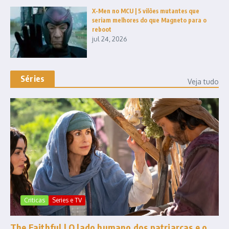
X-Men no MCU | 5 vilões mutantes que
seriam melhores do que Magneto para o
reboot
jul 24, 2026
Séries
Veja tudo
Criticas
Series e TV
The Faithful | O lado humano dos patriarcas e o