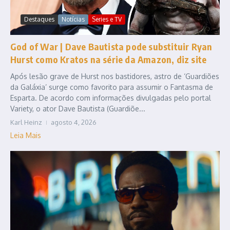
Destaques
Notícias
Series e TV
God of War | Dave Bautista pode substituir Ryan
Hurst como Kratos na série da Amazon, diz site
Após lesão grave de Hurst nos bastidores, astro de ‘Guardiões
da Galáxia’ surge como favorito para assumir o Fantasma de
Esparta. De acordo com informações divulgadas pelo portal
Variety, o ator Dave Bautista (Guardiõe...
Karl Heinz
agosto 4, 2026
Leia Mais