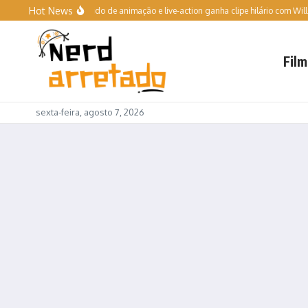
Ir para o conteúdo
Hot News
me | Filme híbrido de animação e live-action ganha clipe hilário com Will Forte
T
Film
sexta-feira, agosto 7, 2026