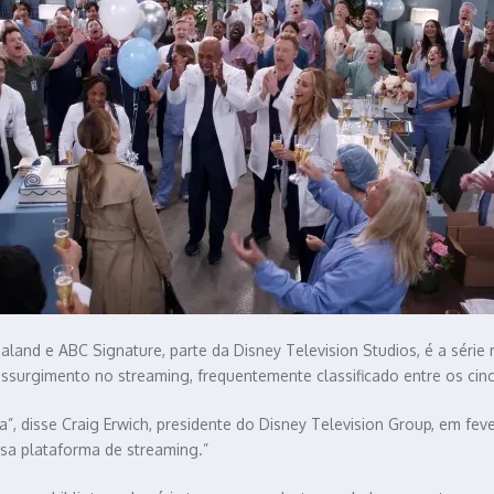
land e ABC Signature, parte da Disney Television Studios, é a série
surgimento no streaming, frequentemente classificado entre os cinco
a”, disse Craig Erwich, presidente do Disney Television Group, em fe
sa plataforma de streaming.”