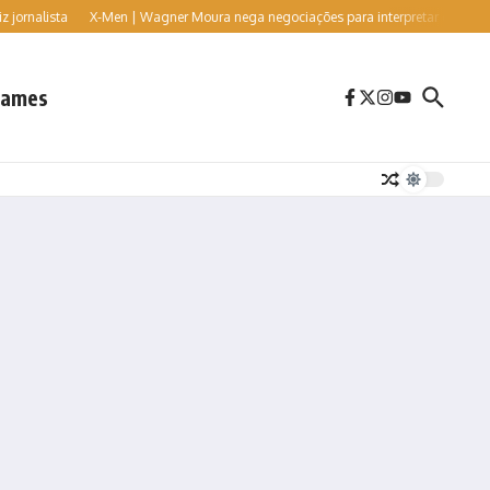
ta
X-Men | Wagner Moura nega negociações para interpretar o vilão Sr. Sinistr
ames