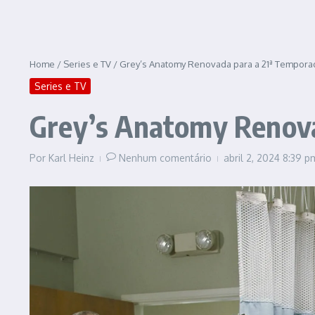
Home
/
Series e TV
/
Grey’s Anatomy Renovada para a 21ª Tempora
Series e TV
Grey’s Anatomy Renova
Por
Karl Heinz
Nenhum comentário
abril 2, 2024
8:39 p