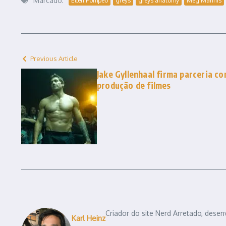
Marcado:
Ellen Pompeo
greys
greys anatomy
Meg Marinis
Previous Article
Jake Gyllenhaal firma parceria 
produção de filmes
Criador do site Nerd Arretado, desen
Karl Heinz