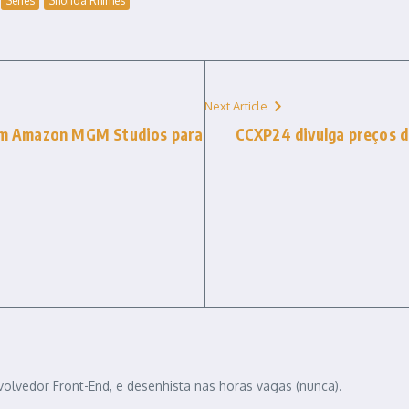
Series
Shonda Rhimes
Next Article
com Amazon MGM Studios para
CCXP24 divulga preços do
volvedor Front-End, e desenhista nas horas vagas (nunca).