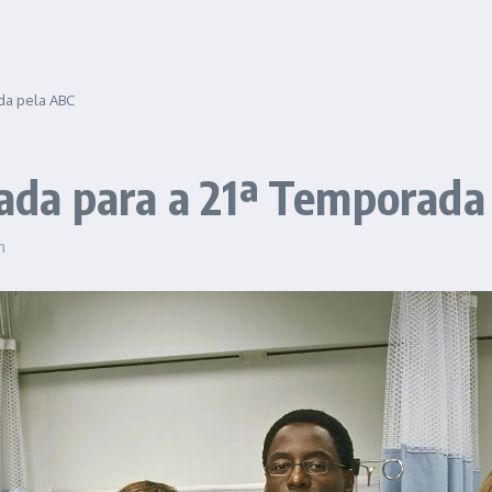
da pela ABC
da para a 21ª Temporada
m