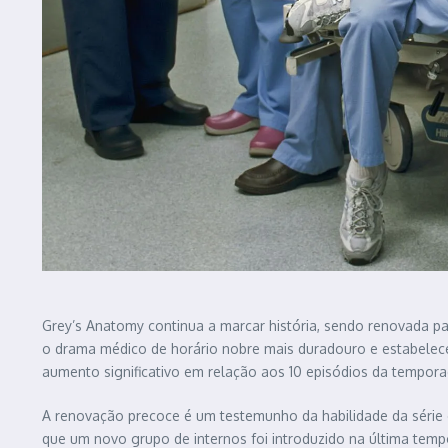
Grey’s Anatomy continua a marcar história, sendo renovada pa
o drama médico de horário nobre mais duradouro e estabelecen
aumento significativo em relação aos 10 episódios da temporad
A renovação precoce é um testemunho da habilidade da série 
que um novo grupo de internos foi introduzido na última temp