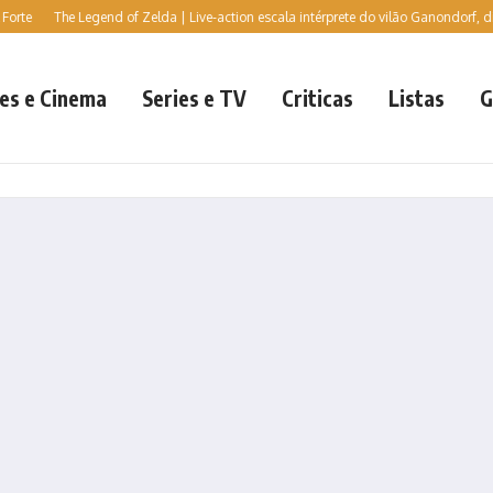
he Legend of Zelda | Live-action escala intérprete do vilão Ganondorf, diz jornalis
es e Cinema
Series e TV
Criticas
Listas
G