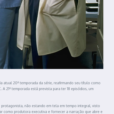
a atual 20ª temporada da série, reafirmando seu título como
A 21ª temporada está prevista para ter 18 episódios, um
protagonista, não estando em tela em tempo integral, visto
ar como produtora executiva e fornecer a narração que abre e