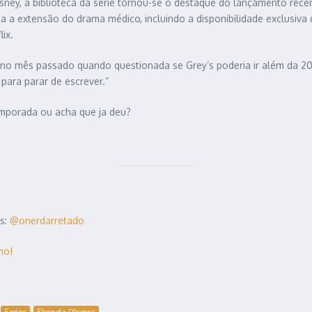
ney, a biblioteca da série tornou-se o destaque do lançamento recen
a a extensão do drama médico, incluindo a disponibilidade exclusiva
ix.
ine no mês passado quando questionada se Grey’s poderia ir além da
para parar de escrever.”
emporada ou acha que ja deu?
es:
@onerdarretado
mo!