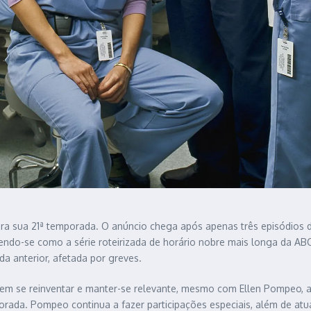
ra sua 21ª temporada. O anúncio chega após apenas três episódios d
do-se como a série roteirizada de horário nobre mais longa da ABC. 
a anterior, afetada por greves.
em se reinventar e manter-se relevante, mesmo com Ellen Pompeo, a 
orada. Pompeo continua a fazer participações especiais, além de atu