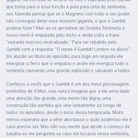
que toma para si essa função e pula para cima do sentinela,
nos fazendo pensar que se o Magneto com todo o seu poder,
não conseguiu deter esse monstro gigante, o que o Gambit
poderia fazer? Mas ao se aproximar do Godzila Sentinela o
nosso herói é empalado pelo bicho e ainda solta a frase:
“mutante instruso neutralizado.” Para ser rebatido pelo
Gambit com a resposta: “O nome é Gambit! Lembre-se disso!”
Em alusão ao titulo do episódio, para logo em seguida ele
energizar o ferro que o empalou e assim ele energiza todo o
sentinela causando uma grande explosão e salvando a todos.
Confesso a vocês que o Gambit é um dos meus personagens
preferidos de X Men, mas nunca imaginei que a ele seria dado
uma atenção tão grande, uma morte tão digna, uma
construção tão perfeita que veio lentamente ao longo de
todos os episodios, desde o inicio dessa temporada. Muito
menos esperaria que a série abordasse o quão poderoso ele é
caso precise ser. Mas não vou mentir que desde o começo da
batalha eu me perguntei se caso ele tocasse nesse sentinela,