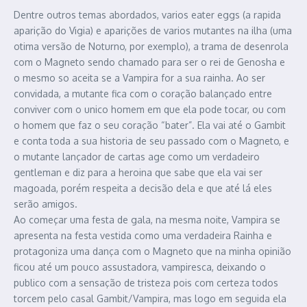
Dentre outros temas abordados, varios eater eggs (a rapida
aparição do Vigia) e aparições de varios mutantes na ilha (uma
otima versão de Noturno, por exemplo), a trama de desenrola
com o Magneto sendo chamado para ser o rei de Genosha e
o mesmo so aceita se a Vampira for a sua rainha. Ao ser
convidada, a mutante fica com o coração balançado entre
conviver com o unico homem em que ela pode tocar, ou com
o homem que faz o seu coração “bater”. Ela vai até o Gambit
e conta toda a sua historia de seu passado com o Magneto, e
o mutante lançador de cartas age como um verdadeiro
gentleman e diz para a heroina que sabe que ela vai ser
magoada, porém respeita a decisão dela e que até lá eles
serão amigos.
Ao começar uma festa de gala, na mesma noite, Vampira se
apresenta na festa vestida como uma verdadeira Rainha e
protagoniza uma dança com o Magneto que na minha opinião
ficou até um pouco assustadora, vampiresca, deixando o
publico com a sensação de tristeza pois com certeza todos
torcem pelo casal Gambit/Vampira, mas logo em seguida ela