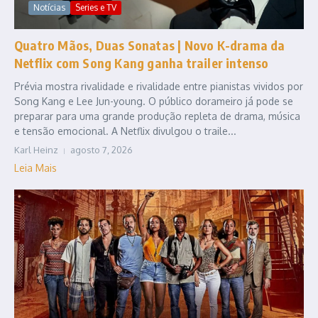
Notícias
Series e TV
Quatro Mãos, Duas Sonatas | Novo K-drama da
Netflix com Song Kang ganha trailer intenso
Prévia mostra rivalidade e rivalidade entre pianistas vividos por
Song Kang e Lee Jun-young. O público dorameiro já pode se
preparar para uma grande produção repleta de drama, música
e tensão emocional. A Netflix divulgou o traile...
Karl Heinz
agosto 7, 2026
Leia Mais