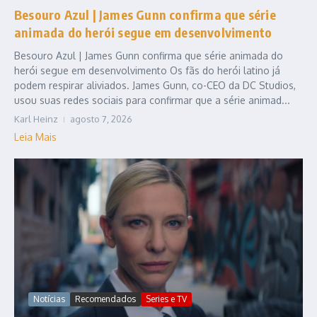
Besouro Azul | James Gunn confirma que série
animada do herói segue em desenvolvimento
Besouro Azul | James Gunn confirma que série animada do
herói segue em desenvolvimento Os fãs do herói latino já
podem respirar aliviados. James Gunn, co-CEO da DC Studios,
usou suas redes sociais para confirmar que a série animad...
Karl Heinz
agosto 7, 2026
Leia Mais
Notícias
Recomendados
Series e TV