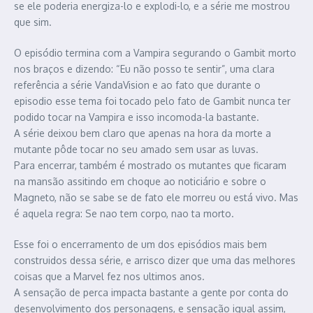
se ele poderia energiza-lo e explodi-lo, e a série me mostrou
que sim.
O episódio termina com a Vampira segurando o Gambit morto
nos braços e dizendo: “Eu não posso te sentir”, uma clara
referência a série VandaVision e ao fato que durante o
episodio esse tema foi tocado pelo fato de Gambit nunca ter
podido tocar na Vampira e isso incomoda-la bastante.
A série deixou bem claro que apenas na hora da morte a
mutante pôde tocar no seu amado sem usar as luvas.
Para encerrar, também é mostrado os mutantes que ficaram
na mansão assitindo em choque ao noticiário e sobre o
Magneto, não se sabe se de fato ele morreu ou está vivo. Mas
é aquela regra: Se nao tem corpo, nao ta morto.
Esse foi o encerramento de um dos episódios mais bem
construidos dessa série, e arrisco dizer que uma das melhores
coisas que a Marvel fez nos ultimos anos.
A sensação de perca impacta bastante a gente por conta do
desenvolvimento dos personagens, e sensação igual assim,