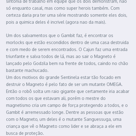
sintonia de trabalho em equipe que os dois demonstram, não
só enquanto casal, mas como super herois também. Com
certeza daria pra ter uma série mostrando somente eles dois,
pois a quimica deles é incrivel (agora nao da mais).
Um dos salvamentos que o Gambit faz, é encontrar os
morlocks que estão escondidos dentro de uma casa destruida
e com medo de serem encontrados. O Cajun faz uma entrada
triunfante e salva todos de lá, mas ao sair o Magneto é
lançado pelo Godzila bem na frente de todos, caindo no chão
bastante machucado.
Um dos motivos do grande Sentinela estar tão focado em
destruir o Magneto é pelo fato de ser um mutante OMEGA.
Então o robô solta um raio gigante que certamente iria acabar
com todos os que estavam ali, porém o mestre do
magnetismo cria um campo de força protegendo a todos, e o
Gambit é arremessado longe. Dentre as pessoas que estão
com o Magneto, um deles é o mutante Sanguessuga, uma
criança que vê o Magneto como lider e se abraça a ele em
busca de proteção.