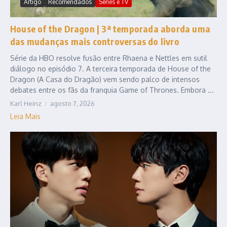
Artigo
Recomendados
Series e TV
House of the Dragon | 3ª temporada aborda uma
das mudanças mais controversas do livro
Série da HBO resolve fusão entre Rhaena e Nettles em sutil
diálogo no episódio 7. A terceira temporada de House of the
Dragon (A Casa do Dragão) vem sendo palco de intensos
debates entre os fãs da franquia Game of Thrones. Embora ...
Karl Heinz
agosto 7, 2026
Leia Mais