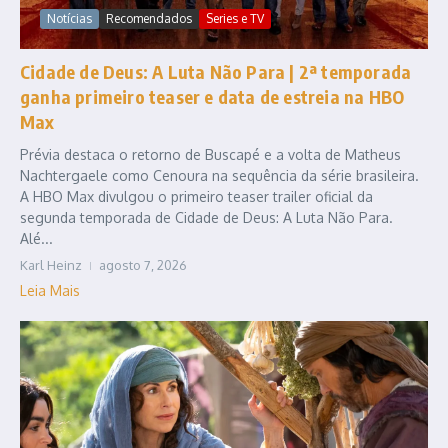
Notícias
Recomendados
Series e TV
Cidade de Deus: A Luta Não Para | 2ª temporada
ganha primeiro teaser e data de estreia na HBO
Max
Prévia destaca o retorno de Buscapé e a volta de Matheus
Nachtergaele como Cenoura na sequência da série brasileira.
A HBO Max divulgou o primeiro teaser trailer oficial da
segunda temporada de Cidade de Deus: A Luta Não Para.
Alé...
Karl Heinz
agosto 7, 2026
Leia Mais