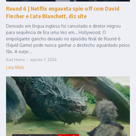
Round 6 | Netflix engaveta spin-off com David
Fincher e Cate Blanchett, diz site
Derivado em língua inglesa foi cancelado e diretor migrou
para sequência de Era uma Vez em… Hollywood. O
empolgante gancho deixado no episódio final de Round 6
(Squid Game) pode nunca ganhar o desfecho aguardado pelos
fãs. A surpr...
Karl Heinz
agosto 7, 2026
Leia Mais