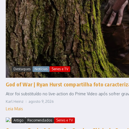
Destaques
Notícias
Series e TV
God of War | Ryan Hurst compartilha foto caracteriz
Ator foi substituído no live-action do Prime Video após sofrer gr
Karl Heinz
agosto 9, 2026
Leia Mais
Artigo
Recomendados
Series e TV