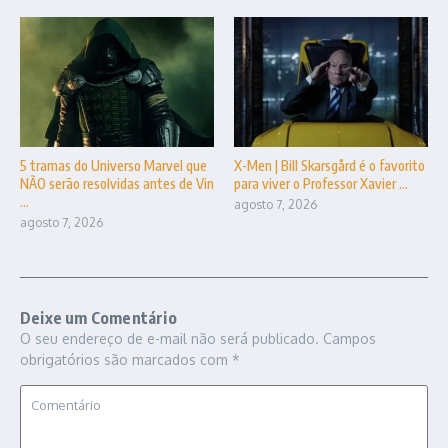
5 tramas do Universo Marvel que
X-Men | Bill Skarsgård é o favorito
NÃO serão resolvidas antes de Vin
para viver o Professor Xavier ...
...
agosto 7, 2026
agosto 7, 2026
Deixe um Comentário
O seu endereço de e-mail não será publicado.
Campos
obrigatórios são marcados com
*