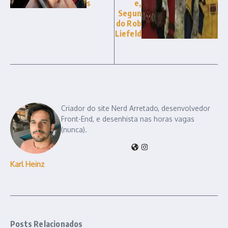
s
e,
Segun
do Rob
Liefeld
Criador do site Nerd Arretado, desenvolvedor
Front-End, e desenhista nas horas vagas
(nunca).
Karl Heinz
Posts Relacionados