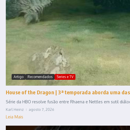
Artigo
Recomendados
Series e TV
House of the Dragon | 3ª temporada aborda uma das
Série da HBO resolve fusão entre Rhaena e Nettles em sutil diál
Karl Heinz
agosto 7, 2026
Leia Mais