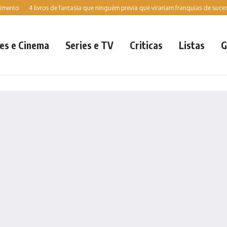
4 livros de fantasia que ninguém previa que virariam franquias de sucesso est
es e Cinema
Series e TV
Criticas
Listas
G