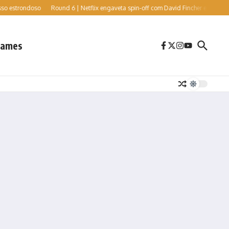
rondoso
Round 6 | Netflix engaveta spin-off com David Fincher e Cate Blanchett, 
ames