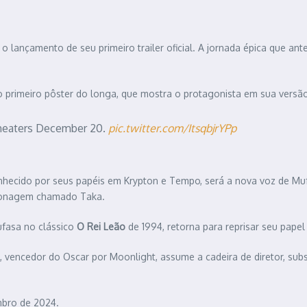
 lançamento de seu primeiro trailer oficial. A jornada épica que an
o primeiro pôster do longa, que mostra o protagonista em sua versão 
 theaters December 20.
pic.twitter.com/ItsqbjrYPp
nhecido por seus papéis em Krypton e Tempo, será a nova voz de Mufas
rsonagem chamado Taka.
ufasa no clássico
O Rei Leão
de 1994, retorna para reprisar seu papel
, vencedor do Oscar por Moonlight, assume a cadeira de diretor, subs
embro de 2024.