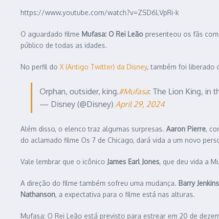
https://www.youtube.com/watch?v=ZSD6LVpRi-k
O aguardado filme
Mufasa: O Rei Leão
presenteou os fãs com o
público de todas as idades.
No perfil do
X (Antigo Twitter) da Disney
, também foi liberado 
Orphan, outsider, king.
#Mufasa
: The Lion King, in
— Disney (@Disney)
April 29, 2024
Além disso, o elenco traz algumas surpresas.
Aaron Pierre
, co
do aclamado filme Os 7 de Chicago, dará vida a um novo pe
Vale lembrar que o icônico
James Earl Jones
, que deu vida a M
A direção do filme também sofreu uma mudança.
Barry Jenkins
Nathanson
, a expectativa para o filme está nas alturas.
Mufasa: O Rei Leão está previsto para estrear em 20 de dez