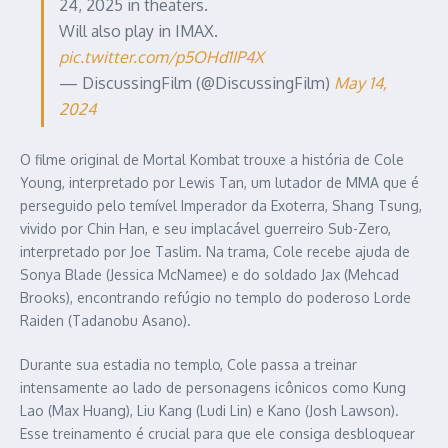
24, 2025 in theaters.
Will also play in IMAX.
pic.twitter.com/p5OHd1IP4X
— DiscussingFilm (@DiscussingFilm)
May 14,
2024
O filme original de Mortal Kombat trouxe a história de Cole
Young, interpretado por Lewis Tan, um lutador de MMA que é
perseguido pelo temível Imperador da Exoterra, Shang Tsung,
vivido por Chin Han, e seu implacável guerreiro Sub-Zero,
interpretado por Joe Taslim. Na trama, Cole recebe ajuda de
Sonya Blade (Jessica McNamee) e do soldado Jax (Mehcad
Brooks), encontrando refúgio no templo do poderoso Lorde
Raiden (Tadanobu Asano).
Durante sua estadia no templo, Cole passa a treinar
intensamente ao lado de personagens icônicos como Kung
Lao (Max Huang), Liu Kang (Ludi Lin) e Kano (Josh Lawson).
Esse treinamento é crucial para que ele consiga desbloquear