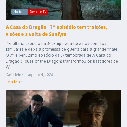
Notícias
Series e TV
A Casa do Dragão | 7º episódio tem traições,
visões e a volta de Sunfyre
Penúltimo capítulo da 3ª temporada foca nos conflitos
familiares e deixa a promessa de guerra para a grande finale.
O 7º e penúltimo episódio da 3ª temporada de A Casa do
Dragão (House of the Dragon) transformou os bastidores de
W...
Karl Heinz
agosto 4, 2026
Leia Mais