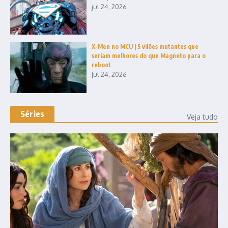
jul 24, 2026
X-Men no MCU | 5 vilões mutantes que
seriam melhores do que Magneto para o
reboot
jul 24, 2026
Séries
Veja tudo