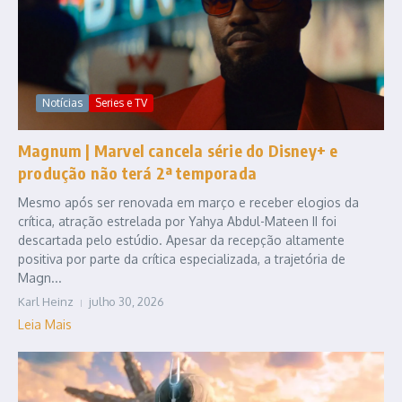
Notícias
Series e TV
Magnum | Marvel cancela série do Disney+ e
produção não terá 2ª temporada
Mesmo após ser renovada em março e receber elogios da
crítica, atração estrelada por Yahya Abdul-Mateen II foi
descartada pelo estúdio. Apesar da recepção altamente
positiva por parte da crítica especializada, a trajetória de
Magn...
Karl Heinz
julho 30, 2026
Leia Mais