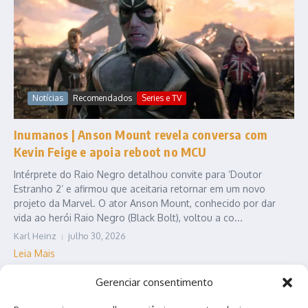
Notícias
Recomendados
Series e TV
Inumanos | Anson Mount revela conversa com
Kevin Feige e apoia reboot no MCU
Intérprete do Raio Negro detalhou convite para ‘Doutor
Estranho 2’ e afirmou que aceitaria retornar em um novo
projeto da Marvel. O ator Anson Mount, conhecido por dar
vida ao herói Raio Negro (Black Bolt), voltou a co...
Karl Heinz
julho 30, 2026
Leia Mais
Gerenciar consentimento