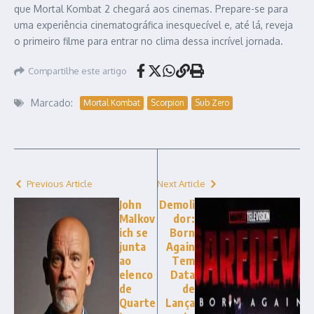
que Mortal Kombat 2 chegará aos cinemas. Prepare-se para
uma experiência cinematográfica inesquecível e, até lá, reveja
o primeiro filme para entrar no clima dessa incrível jornada.
Compartilhe este artigo
Marcado:
Mortal Kombat
Scorpion
Sub Zero
Previous Article
Next Article
John
Demoli
Malkov
dor:
ich se
Born
junta
Again
ao
Tem
elenco
Data
de
de
Quarte
Lança