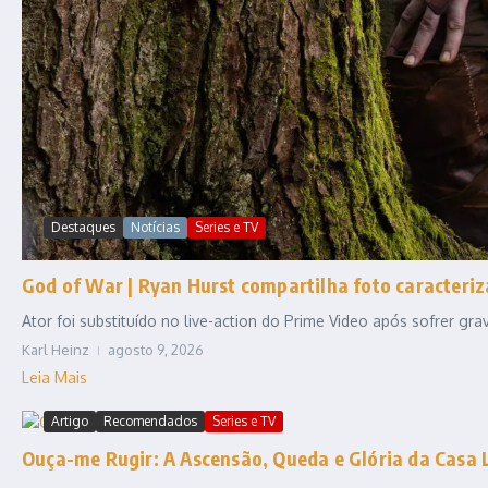
Destaques
Notícias
Series e TV
God of War | Ryan Hurst compartilha foto caracteriz
Ator foi substituído no live-action do Prime Video após sofrer gr
Karl Heinz
agosto 9, 2026
Leia Mais
Artigo
Recomendados
Series e TV
Ouça-me Rugir: A Ascensão, Queda e Glória da Casa 