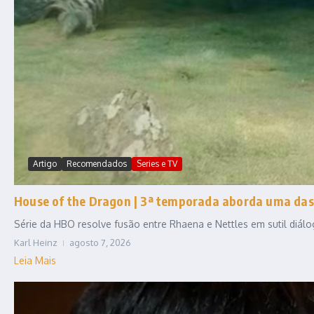
Artigo
Recomendados
Series e TV
House of the Dragon | 3ª temporada aborda uma das
Série da HBO resolve fusão entre Rhaena e Nettles em sutil diál
Karl Heinz
agosto 7, 2026
Leia Mais