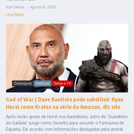
Karl Heinz
agosto 4, 2026
Leia Mais
Destaques
Notícias
Series e TV
God of War | Dave Bautista pode substituir Ryan
Hurst como Kratos na série da Amazon, diz site
Após lesão grave de Hurst nos bastidores, astro de ‘Guardiões
da Galáxia’ surge como favorito para assumir o Fantasma de
Esparta. De acordo com informações divulgadas pelo portal