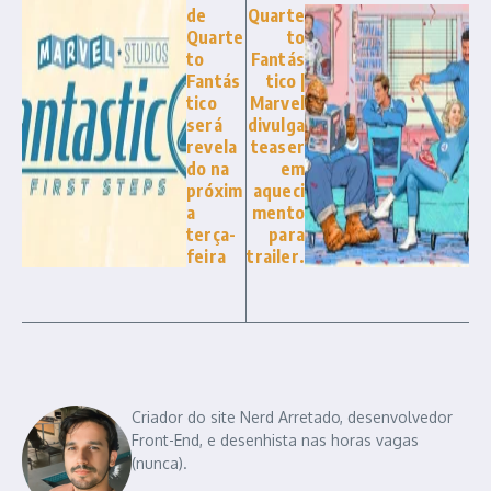
de
Quarte
Quarte
to
to
Fantás
Fantás
tico |
tico
Marvel
será
divulga
revela
teaser
do na
em
próxim
aqueci
a
mento
terça-
para
feira
trailer.
Criador do site Nerd Arretado, desenvolvedor
Front-End, e desenhista nas horas vagas
(nunca).