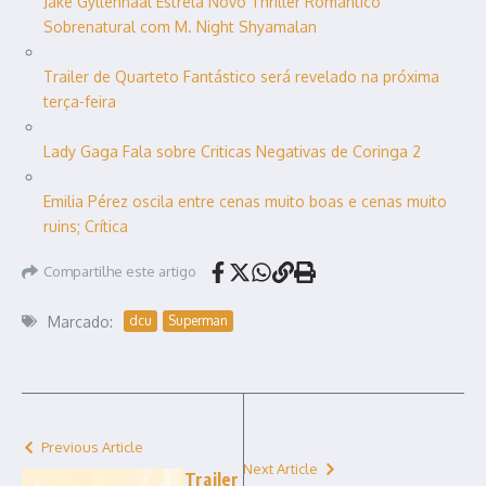
Jake Gyllenhaal Estrela Novo Thriller Romântico
Sobrenatural com M. Night Shyamalan
Trailer de Quarteto Fantástico será revelado na próxima
terça-feira
Lady Gaga Fala sobre Criticas Negativas de Coringa 2
Emilia Pérez oscila entre cenas muito boas e cenas muito
ruins; Crítica
Compartilhe este artigo
Marcado:
dcu
Superman
Previous Article
Next Article
Trailer