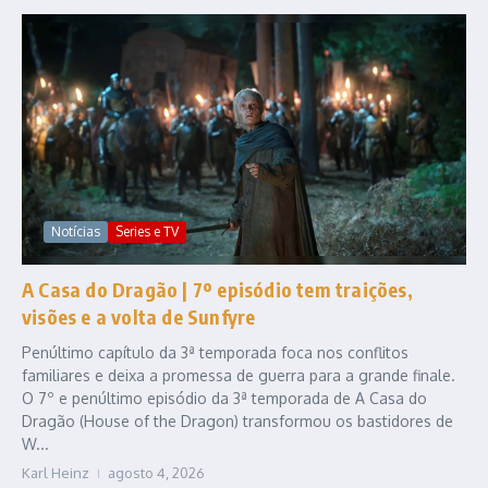
Notícias
Series e TV
A Casa do Dragão | 7º episódio tem traições,
visões e a volta de Sunfyre
Penúltimo capítulo da 3ª temporada foca nos conflitos
familiares e deixa a promessa de guerra para a grande finale.
O 7º e penúltimo episódio da 3ª temporada de A Casa do
Dragão (House of the Dragon) transformou os bastidores de
W...
Karl Heinz
agosto 4, 2026