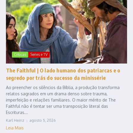
Criticas
Series e TV
The Faithful | O lado humano dos patriarcas e o
segredo por trás do sucesso da minissérie
Ao preencher os silêncios da Bíblia, a produção transforma
relatos sagrados em um drama denso sobre trauma,
imperfeição e relações familiares. O maior mérito de The
Faithful não é tentar ser uma transposição literal das
Escrituras...
Karl Heinz
agosto 5, 2026
Leia Mais