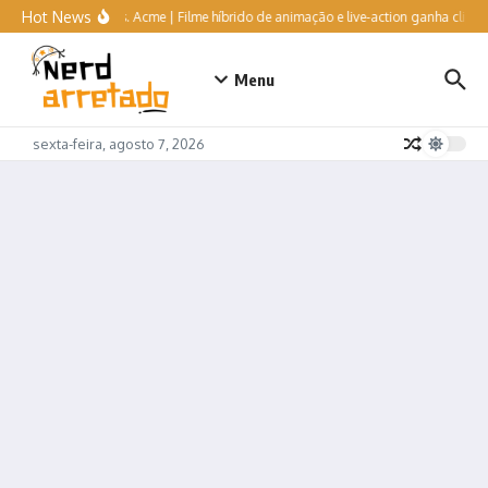
Ir para o conteúdo
Hot News
Coyote vs. Acme | Filme híbrido de animação e live-action ganha clipe hilá
Menu
sexta-feira, agosto 7, 2026