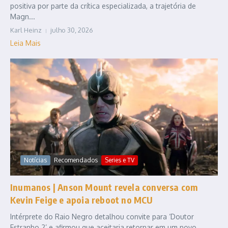
positiva por parte da crítica especializada, a trajetória de
Magn...
Karl Heinz
julho 30, 2026
Leia Mais
Notícias
Recomendados
Series e TV
Inumanos | Anson Mount revela conversa com
Kevin Feige e apoia reboot no MCU
Intérprete do Raio Negro detalhou convite para ‘Doutor
Estranho 2’ e afirmou que aceitaria retornar em um novo