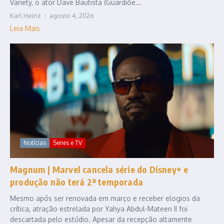
Variety, o ator Dave Bautista (Guardiõe...
Karl Heinz
agosto 4, 2026
Leia Mais
Notícias
Series e TV
Magnum | Marvel cancela série do Disney+ e
produção não terá 2ª temporada
Mesmo após ser renovada em março e receber elogios da
crítica, atração estrelada por Yahya Abdul-Mateen II foi
descartada pelo estúdio. Apesar da recepção altamente