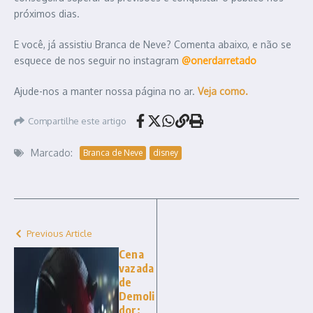
próximos dias.
E você, já assistiu Branca de Neve? Comenta abaixo, e não se
esquece de nos seguir no instagram
@onerdarretado
Ajude-nos a manter nossa página no ar.
Veja como.
Compartilhe este artigo
Marcado:
Branca de Neve
disney
Previous Article
Cena
vazada
de
Demoli
dor: