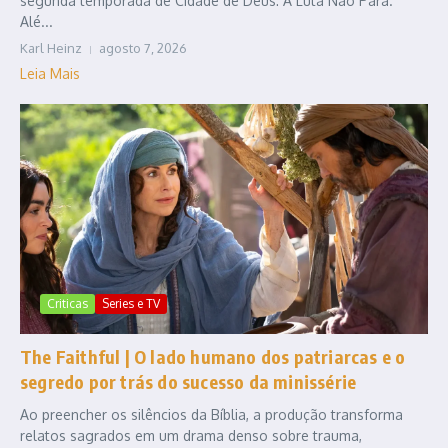
segunda temporada de Cidade de Deus: A Luta Não Para.
Alé...
Karl Heinz
agosto 7, 2026
Leia Mais
Criticas
Series e TV
The Faithful | O lado humano dos patriarcas e o
segredo por trás do sucesso da minissérie
Ao preencher os silêncios da Bíblia, a produção transforma
relatos sagrados em um drama denso sobre trauma,