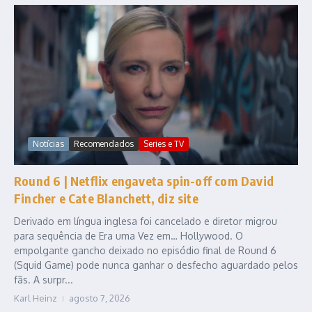
Notícias
Recomendados
Series e TV
Round 6 | Netflix engaveta spin-off com David
Fincher e Cate Blanchett, diz site
Derivado em língua inglesa foi cancelado e diretor migrou
para sequência de Era uma Vez em… Hollywood. O
empolgante gancho deixado no episódio final de Round 6
(Squid Game) pode nunca ganhar o desfecho aguardado pelos
fãs. A surpr...
Karl Heinz
agosto 7, 2026