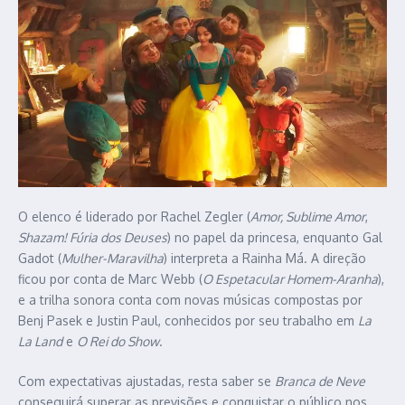
O elenco é liderado por Rachel Zegler (
Amor, Sublime Amor
,
Shazam! Fúria dos Deuses
) no papel da princesa, enquanto Gal
Gadot (
Mulher-Maravilha
) interpreta a Rainha Má. A direção
ficou por conta de Marc Webb (
O Espetacular Homem-Aranha
),
e a trilha sonora conta com novas músicas compostas por
Benj Pasek e Justin Paul, conhecidos por seu trabalho em
La
La Land
e
O Rei do Show
.
Com expectativas ajustadas, resta saber se
Branca de Neve
conseguirá superar as previsões e conquistar o público nos