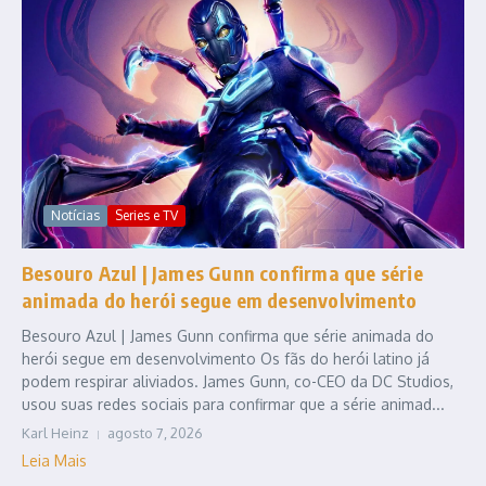
Notícias
Series e TV
Besouro Azul | James Gunn confirma que série
animada do herói segue em desenvolvimento
Besouro Azul | James Gunn confirma que série animada do
herói segue em desenvolvimento Os fãs do herói latino já
podem respirar aliviados. James Gunn, co-CEO da DC Studios,
usou suas redes sociais para confirmar que a série animad...
Karl Heinz
agosto 7, 2026
Leia Mais