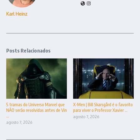
Karl Heinz
Posts Relacionados
5 tramas do Universo Marvel que
X-Men | Bill Skarsgård é o favorito
NÃO serão resolvidas antes de Vin
para viver o Professor Xavier ...
...
agosto 7, 2026
agosto 7, 2026