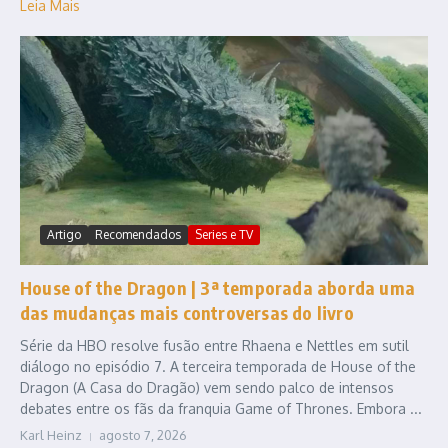
Leia Mais
Artigo
Recomendados
Series e TV
House of the Dragon | 3ª temporada aborda uma
das mudanças mais controversas do livro
Série da HBO resolve fusão entre Rhaena e Nettles em sutil
diálogo no episódio 7. A terceira temporada de House of the
Dragon (A Casa do Dragão) vem sendo palco de intensos
debates entre os fãs da franquia Game of Thrones. Embora ...
Karl Heinz
agosto 7, 2026