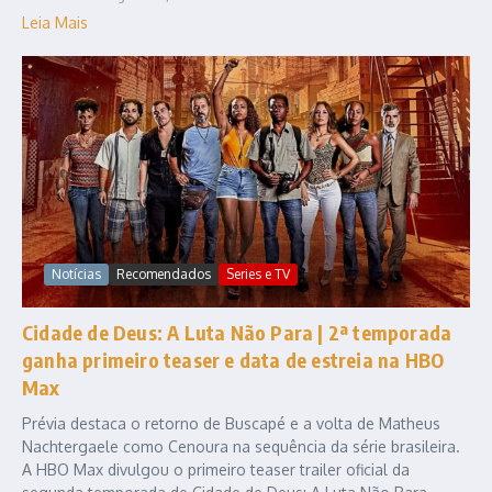
Leia Mais
Notícias
Recomendados
Series e TV
Cidade de Deus: A Luta Não Para | 2ª temporada
ganha primeiro teaser e data de estreia na HBO
Max
Prévia destaca o retorno de Buscapé e a volta de Matheus
Nachtergaele como Cenoura na sequência da série brasileira.
A HBO Max divulgou o primeiro teaser trailer oficial da