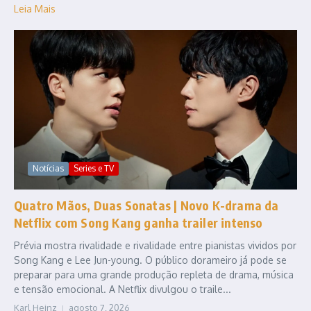
Leia Mais
Notícias
Series e TV
Quatro Mãos, Duas Sonatas | Novo K-drama da
Netflix com Song Kang ganha trailer intenso
Prévia mostra rivalidade e rivalidade entre pianistas vividos por
Song Kang e Lee Jun-young. O público dorameiro já pode se
preparar para uma grande produção repleta de drama, música
e tensão emocional. A Netflix divulgou o traile...
Karl Heinz
agosto 7, 2026