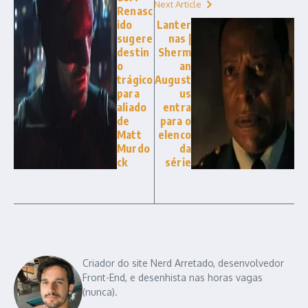
Next Article
Renasc
ido
Lanter
sugere
nas |
destin
Sherm
o
an
trágico
August
para
us
aliado
entra
de
para o
Matt
elenco
Murdo
da
ck
série
Criador do site Nerd Arretado, desenvolvedor
Front-End, e desenhista nas horas vagas
(nunca).