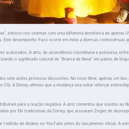
Neve”, estreou nos cinemas com uma bilheteria doméstica de apenas 
 Este desempenho fraco ocorre em meio a diversas controvérsias q
es acalorados. A atriz, de ascendência colombiana e polonesa, enfren
tizando o significado cultural de “Branca de Neve” em países de lí
 dos sete anões provocou discussões. No novo filme, apenas um dos
 CGI. A Disney afirmou que a mudança visa evitar reforçar estereótipo
ibuíram para a reação negativa. A atriz comentou que assistiu ao fi
as por fãs tradicionais da Disney, que acusaram Zegler de desrespei
 de 1 milhão de dislikes no YouTube antes do lançamento oficial. A es