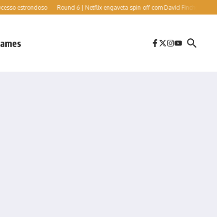
strondoso
Round 6 | Netflix engaveta spin-off com David Fincher e Cate Blanchett
ames