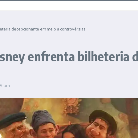
heteria decepcionante em meio a controvérsias
sney enfrenta bilheteria
49 am