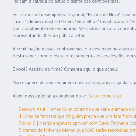
indicam a cautela do estúdio diante das controvérsias.
Em termos de desempenho regional, “Branca de Neve” teve um
“azuis” (democratas) e 37% em “vermelhos” (republicanos), “
tradicionalmente conservadoras. Mercados com alta concentraçã
representando 30% do público total.
A combinação dessas controvérsias e o desempenho abaixo do 
Resta saber como o estúdio responderá a esses desafios em s
E você? Assistiu ao filme? Comenta aqui o que achou!
Não esquece de nos seguir em nosso instagram pra ajudar a 
Ajude nossa página a continuar no ar.
Saiba como aqui!
Besouro Azul | James Gunn confirma que série animada do
4 livros de fantasia que ninguém previa que virariam franq
Round 6 | Netflix engaveta spin-off com David Fincher e Cate
5 tramas do Universo Marvel que NÃO serão resolvidas an