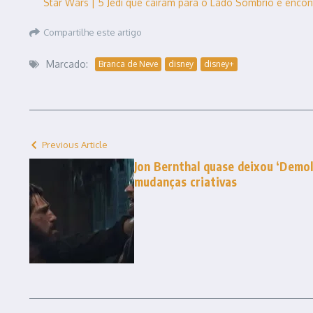
Star Wars | 5 Jedi que caíram para o Lado Sombrio e enco
Compartilhe este artigo
Marcado:
Branca de Neve
disney
disney+
Previous Article
Jon Bernthal quase deixou ‘Demol
mudanças criativas