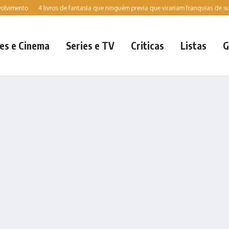
o
4 livros de fantasia que ninguém previa que virariam franquias de sucesso e
es e Cinema
Series e TV
Criticas
Listas
G