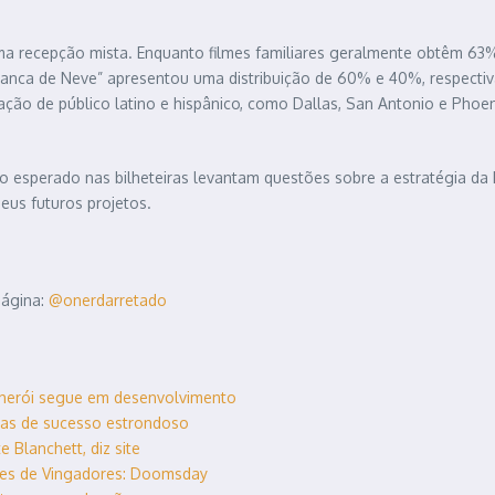
a recepção mista. Enquanto filmes familiares geralmente obtêm 63
Branca de Neve” apresentou uma distribuição de 60% e 40%, respecti
o de público latino e hispânico, como Dallas, San Antonio e Phoenix,
esperado nas bilheteiras levantam questões sobre a estratégia da 
eus futuros projetos.
página:
@onerdarretado
 herói segue em desenvolvimento
uias de sucesso estrondoso
 Blanchett, diz site
tes de Vingadores: Doomsday