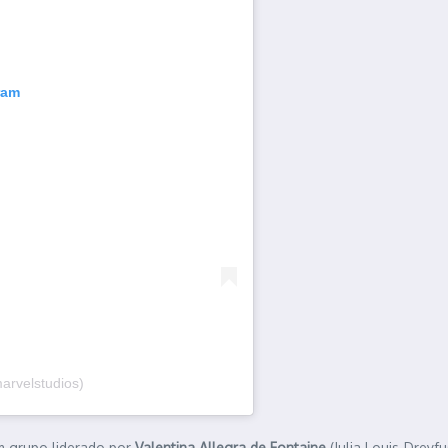
ram
arvelstudios)
 grupo liderado por
Valentina Allegra de Fontaine
(Julia Louis-Dreyf