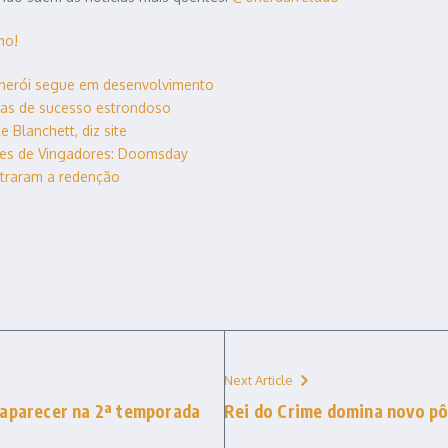
mo!
 herói segue em desenvolvimento
uias de sucesso estrondoso
 Blanchett, diz site
tes de Vingadores: Doomsday
ntraram a redenção
Next Article
 aparecer na 2ª temporada
Rei do Crime domina novo pô