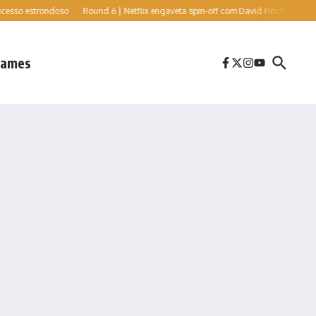
strondoso
Round 6 | Netflix engaveta spin-off com David Fincher e Cate Blanchett
ames