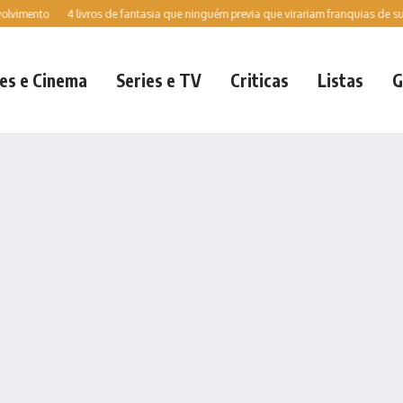
to
4 livros de fantasia que ninguém previa que virariam franquias de sucesso e
es e Cinema
Series e TV
Criticas
Listas
G