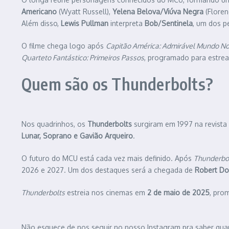
Americano
(Wyatt Russell),
Yelena Belova/Viúva Negra
(Floren
Além disso,
Lewis Pullman
interpreta
Bob/Sentinela
, um dos 
O filme chega logo após
Capitão América: Admirável Mundo N
Quarteto Fantástico: Primeiros Passos
, programado para estrear
Quem são os Thunderbolts?
Nos quadrinhos, os
Thunderbolts
surgiram em 1997 na revista
Lunar, Soprano e Gavião Arqueiro
.
O futuro do MCU está cada vez mais definido. Após
Thunderbo
2026 e 2027. Um dos destaques será a chegada de
Robert Do
Thunderbolts
estreia nos cinemas em
2 de maio de 2025
, pro
Não esquece de nos seguir no nosso Instagram pra saber qua