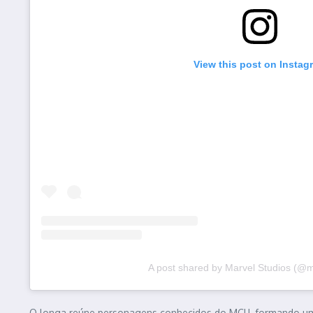
View this post on Instag
A post shared by Marvel Studios (@m
O longa reúne personagens conhecidos do MCU, formando um