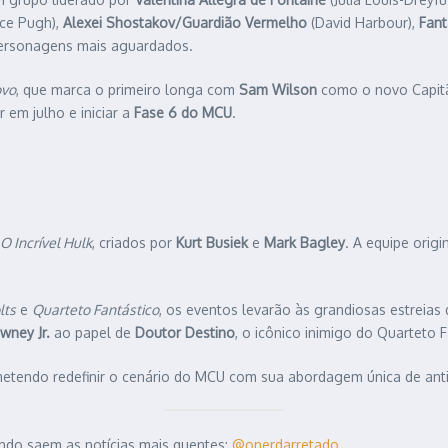
ce Pugh),
Alexei Shostakov/Guardião Vermelho
(David Harbour),
Fan
personagens mais aguardados.
ovo
, que marca o primeiro longa com
Sam Wilson
como o novo Capitã
 em julho e iniciar a
Fase 6 do MCU
.
O Incrível Hulk
, criados por
Kurt Busiek
e
Mark Bagley
. A equipe orig
lts
e
Quarteto Fantástico
, os eventos levarão às grandiosas estreias
wney Jr.
ao papel de
Doutor Destino
, o icônico inimigo do Quarteto 
metendo redefinir o cenário do MCU com sua abordagem única de anti
ndo saem as notícias mais quentes:
@onerdarretado