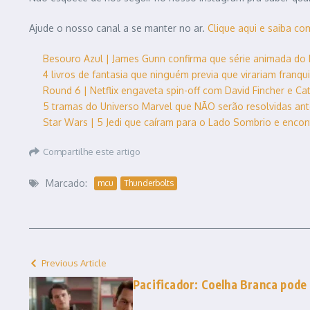
Ajude o nosso canal a se manter no ar.
Clique aqui e saiba co
Besouro Azul | James Gunn confirma que série animada do
4 livros de fantasia que ninguém previa que virariam franq
Round 6 | Netflix engaveta spin-off com David Fincher e Cate
5 tramas do Universo Marvel que NÃO serão resolvidas an
Star Wars | 5 Jedi que caíram para o Lado Sombrio e enco
Compartilhe este artigo
Marcado:
mcu
Thunderbolts
Previous Article
Pacificador: Coelha Branca pode