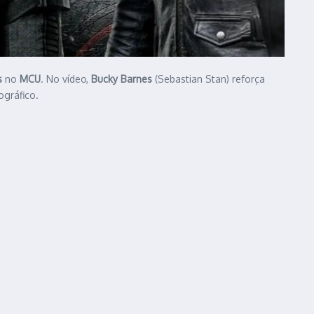
s
no
MCU
. No vídeo,
Bucky Barnes
(Sebastian Stan) reforça
ográfico.