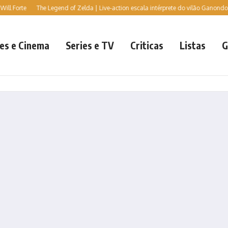
e
The Legend of Zelda | Live-action escala intérprete do vilão Ganondorf, diz jor
es e Cinema
Series e TV
Criticas
Listas
G