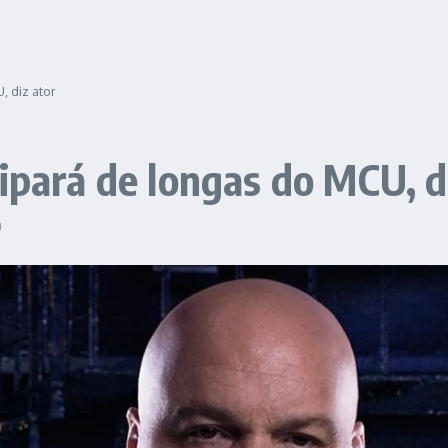
, diz ator
ipará de longas do MCU, d
m