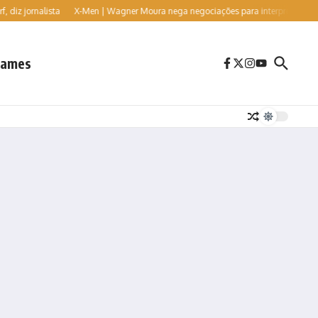
nalista
X-Men | Wagner Moura nega negociações para interpretar o vilão Sr. Si
ames