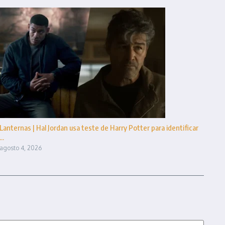
Lanternas | Hal Jordan usa teste de Harry Potter para identificar
...
agosto 4, 2026