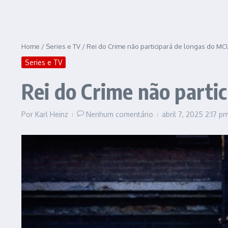
Home
/
Series e TV
/
Rei do Crime não participará de longas do MCU
Series e TV
Rei do Crime não partic
Por
Karl Heinz
Nenhum comentário
abril 7, 2025
2:17 p