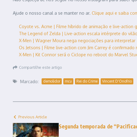
Ajude o nosso canal a se manter no ar.
Clique aqui e saiba co
Coyote vs. Acme | Filme híbrido de animação e live-action g
The Legend of Zelda | Live-action escala intérprete do vilão
X-Men | Wagner Moura nega negociações para interpretar o
Os Jetsons | Filme live-action com Jim Carrey é confirmado
X-Men | Kit Connor será o Ciclope no reboot do Marvel Studi
Compartilhe este artigo
Marcado:
demolidor
mcu
Rei do Crime
Vincent D'Onofrio
Previous Article
Segunda temporada de “Pacifica