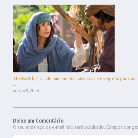
The Faithful | O lado humano dos patriarcas e o segredo por trás
...
agosto 5, 2026
Deixe um Comentário
O seu endereço de e-mail não será publicado.
Campos obriga