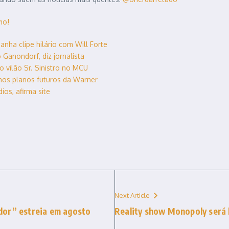
mo!
anha clipe hilário com Will Forte
 Ganondorf, diz jornalista
 vilão Sr. Sinistro no MCU
 nos planos futuros da Warner
os, afirma site
Next Article
dor” estreia em agosto
Reality show Monopoly será l