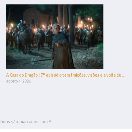
A Casa do Dragão | 7º episódio tem traições, visões e a volta de ...
agosto 4, 2026
tórios são marcados com
*