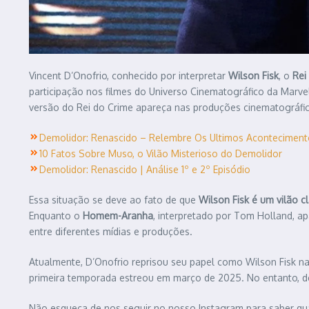
Vincent D’Onofrio, conhecido por interpretar
Wilson Fisk
, o
Rei
participação nos filmes do Universo Cinematográfico da Marve
versão do Rei do Crime apareça nas produções cinematográfic
Demolidor: Renascido – Relembre Os Ultimos Aconteciment
10 Fatos Sobre Muso, o Vilão Misterioso do Demolidor
Demolidor: Renascido | Análise 1º e 2º Episódio
Essa situação se deve ao fato de que
Wilson Fisk é um vilão
Enquanto o
Homem-Aranha
, interpretado por Tom Holland, ap
entre diferentes mídias e produções.​
Atualmente, D’Onofrio reprisou seu papel como Wilson Fisk na
primeira temporada estreou em março de 2025. No entanto, dev
Não esqueça de nos seguir no nosso Instagram para saber qu