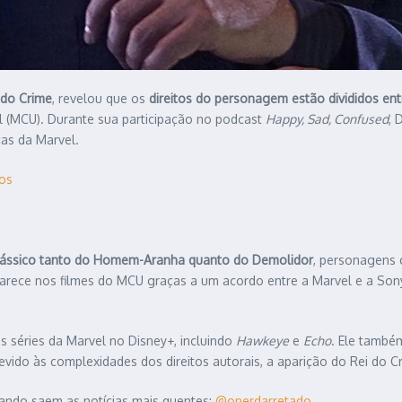
 do Crime
, revelou que os
direitos do personagem estão divididos ent
l (MCU). Durante sua participação no podcast
Happy, Sad, Confused
, 
as da Marvel.​
os
 clássico tanto do Homem-Aranha quanto do Demolidor
, personagens 
arece nos filmes do MCU graças a um acordo entre a Marvel e a Sony,
s séries da Marvel no Disney+, incluindo
Hawkeye
e
Echo
. Ele també
ido às complexidades dos direitos autorais, a aparição do Rei do C
ando saem as notícias mais quentes:
@onerdarretado