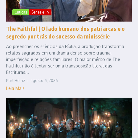
Criticas
Series e TV
The Faithful | O lado humano dos patriarcas e o
segredo por trás do sucesso da minissérie
Ao preencher os silêncios da Bíblia, a produção transforma
relatos sagrados em um drama denso sobre trauma,
imperfeição e relações familiares. O maior mérito de The
Faithful não é tentar ser uma transposição literal das
Escrituras...
Karl Heinz
agosto 5, 2026
Leia Mais