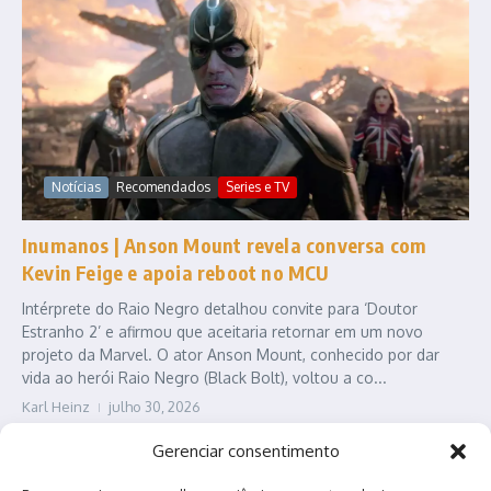
Notícias
Recomendados
Series e TV
Inumanos | Anson Mount revela conversa com
Kevin Feige e apoia reboot no MCU
Intérprete do Raio Negro detalhou convite para ‘Doutor
Estranho 2’ e afirmou que aceitaria retornar em um novo
projeto da Marvel. O ator Anson Mount, conhecido por dar
vida ao herói Raio Negro (Black Bolt), voltou a co...
Karl Heinz
julho 30, 2026
Leia Mais
Gerenciar consentimento