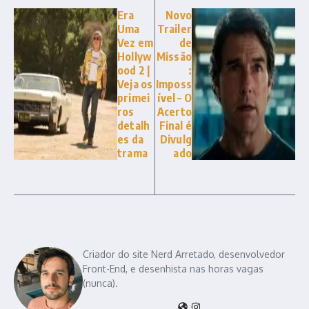
Era
Novo
Uma
Trailer
Vez em
de
Hollyw
Missão
ood 2 |
:
Veja os
Imposs
primei
ível – O
ros
Acerto
detalh
Final é
es da
Divulg
trama
ado
Criador do site Nerd Arretado, desenvolvedor
Front-End, e desenhista nas horas vagas
(nunca).