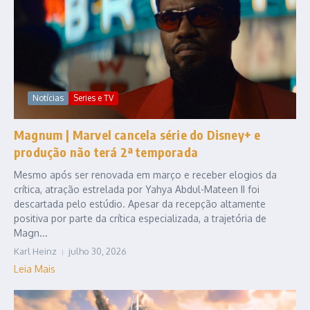
Notícias
Series e TV
Magnum | Marvel cancela série do Disney+ e
produção não terá 2ª temporada
Mesmo após ser renovada em março e receber elogios da
crítica, atração estrelada por Yahya Abdul-Mateen II foi
descartada pelo estúdio. Apesar da recepção altamente
positiva por parte da crítica especializada, a trajetória de
Magn...
Karl Heinz
julho 30, 2026
Leia Mais