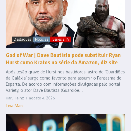
Destaques
Notícias
Series e TV
God of War | Dave Bautista pode substituir Ryan
Hurst como Kratos na série da Amazon, diz site
Após lesão grave de Hurst nos bastidores, astro de ‘Guardiões
da Galáxia’ surge como favorito para assumir o Fantasma de
Esparta. De acordo com informações divulgadas pelo portal
Variety, o ator Dave Bautista (Guardiõe...
Karl Heinz
agosto 4, 2026
Leia Mais