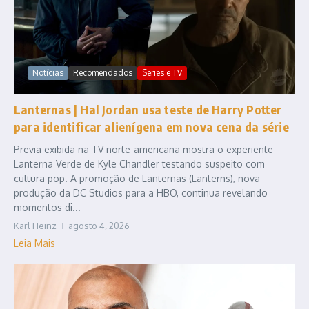
Notícias
Recomendados
Series e TV
Lanternas | Hal Jordan usa teste de Harry Potter
para identificar alienígena em nova cena da série
Previa exibida na TV norte-americana mostra o experiente
Lanterna Verde de Kyle Chandler testando suspeito com
cultura pop. A promoção de Lanternas (Lanterns), nova
produção da DC Studios para a HBO, continua revelando
momentos di...
Karl Heinz
agosto 4, 2026
Leia Mais