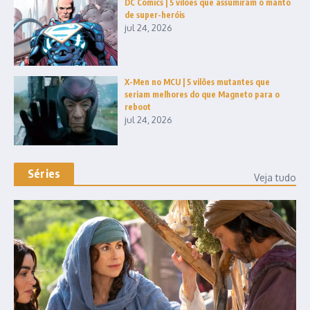
DC Comics | 5 vilões que assumiram o manto
de super-heróis
jul 24, 2026
X-Men no MCU | 5 vilões mutantes que
seriam melhores do que Magneto para o
reboot
jul 24, 2026
Séries
Veja tudo