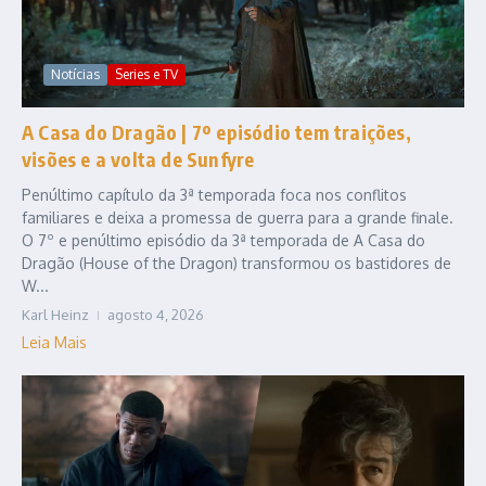
Notícias
Series e TV
A Casa do Dragão | 7º episódio tem traições,
visões e a volta de Sunfyre
Penúltimo capítulo da 3ª temporada foca nos conflitos
familiares e deixa a promessa de guerra para a grande finale.
O 7º e penúltimo episódio da 3ª temporada de A Casa do
Dragão (House of the Dragon) transformou os bastidores de
W...
Karl Heinz
agosto 4, 2026
Leia Mais