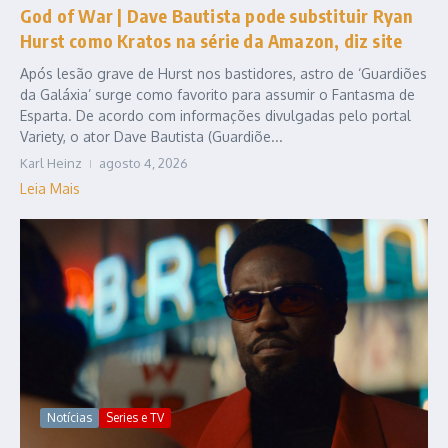
God of War | Dave Bautista pode substituir Ryan
Hurst como Kratos na série da Amazon, diz site
Após lesão grave de Hurst nos bastidores, astro de ‘Guardiões
da Galáxia’ surge como favorito para assumir o Fantasma de
Esparta. De acordo com informações divulgadas pelo portal
Variety, o ator Dave Bautista (Guardiõe...
Karl Heinz
agosto 4, 2026
Leia Mais
Notícias
Series e TV