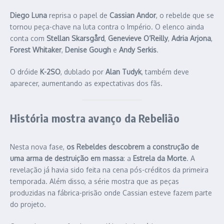
Diego Luna
reprisa o papel de
Cassian Andor
, o rebelde que se
tornou peça-chave na luta contra o Império. O elenco ainda
conta com
Stellan Skarsgård
,
Genevieve O’Reilly
,
Adria Arjona
,
Forest Whitaker
,
Denise Gough
e
Andy Serkis
.
O dróide
K-2SO
, dublado por
Alan Tudyk
, também deve
aparecer, aumentando as expectativas dos fãs.
História mostra avanço da Rebelião
Nesta nova fase,
os Rebeldes descobrem a construção de
uma arma de destruição em massa
: a
Estrela da Morte
. A
revelação já havia sido feita na cena pós-créditos da primeira
temporada. Além disso, a série mostra que as peças
produzidas na fábrica-prisão onde Cassian esteve fazem parte
do projeto.