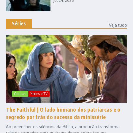
jul 24, 2026
Séries
Veja tudo
Criticas
Series e TV
The Faithful | O lado humano dos patriarcas e o
segredo por trás do sucesso da minissérie
Ao preencher os silêncios da Bíblia, a produção transforma
relatos sagrados em um drama denso sobre trauma,