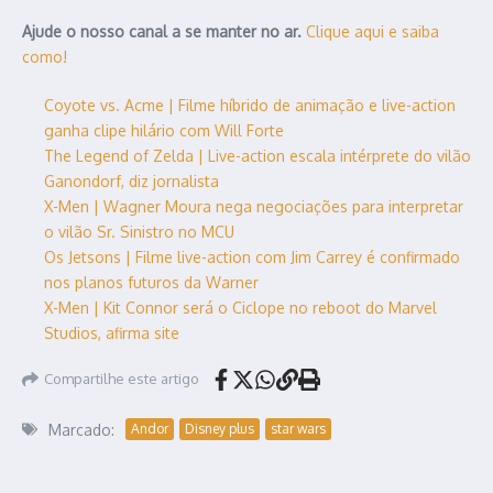
Ajude o nosso canal a se manter no ar.
Clique aqui e saiba
como!
Coyote vs. Acme | Filme híbrido de animação e live-action
ganha clipe hilário com Will Forte
The Legend of Zelda | Live-action escala intérprete do vilão
Ganondorf, diz jornalista
X-Men | Wagner Moura nega negociações para interpretar
o vilão Sr. Sinistro no MCU
Os Jetsons | Filme live-action com Jim Carrey é confirmado
nos planos futuros da Warner
X-Men | Kit Connor será o Ciclope no reboot do Marvel
Studios, afirma site
Compartilhe este artigo
Marcado:
Andor
Disney plus
star wars