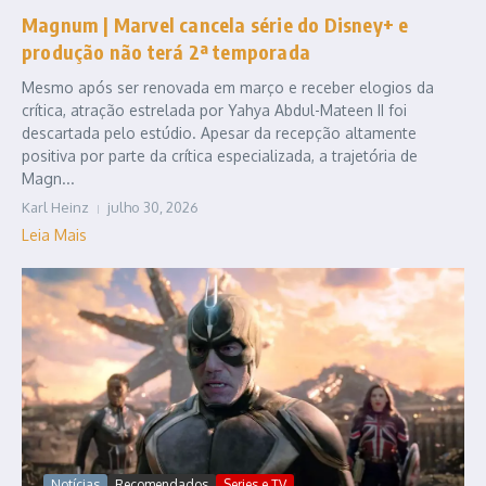
Magnum | Marvel cancela série do Disney+ e
produção não terá 2ª temporada
Mesmo após ser renovada em março e receber elogios da
crítica, atração estrelada por Yahya Abdul-Mateen II foi
descartada pelo estúdio. Apesar da recepção altamente
positiva por parte da crítica especializada, a trajetória de
Magn...
Karl Heinz
julho 30, 2026
Leia Mais
Notícias
Recomendados
Series e TV