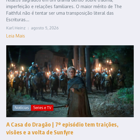
imperfeição e relações familiares. O maior mérito de The
Faithful não é tentar ser uma transposição literal das
Escrituras...
Karl Heinz
agosto 5, 2026
Leia Mais
Notícias
Series e TV
A Casa do Dragão | 7º episódio tem traições,
visões e a volta de Sunfyre