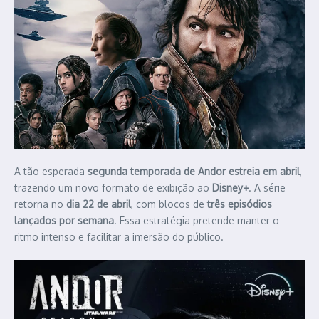
A tão esperada
segunda temporada de Andor estreia em abril
,
trazendo um novo formato de exibição ao
Disney+
. A série
retorna no
dia 22 de abril
, com blocos de
três episódios
lançados por semana
. Essa estratégia pretende manter o
ritmo intenso e facilitar a imersão do público.