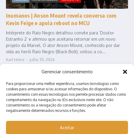
Inumanos | Anson Mount revela conversa com
Kevin Feige e apoia reboot no MCU
Intérprete do Raio Negro detalhou convite para ‘Doutor
Estranho 2’ e afirmou que aceitaria retornar em um novo
projeto da Marvel. O ator Anson Mount, conhecido por dar
vida ao herói Raio Negro (Black Bolt), voltou a co...
Karl Heinz
julho 30, 2026
Leia Mais
Gerenciar consentimento
Para proporcionar uma melhor experiência, usamos tecnologias como
cookies para armazenar e/ou acessar informações do dispositivo. O
consentimento com essas tecnologias nos permite processar dados como
comportamento da navegação ou IDs exclusivos neste site. O não
consentimento ou a revogação do consentimento pode afetar
negativamente determinados recursos e funções.
Contato
Quem somos?
Anuncie conosco!
Aceitar