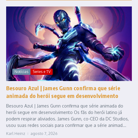
Notícias
Series e TV
Besouro Azul | James Gunn confirma que série
animada do herói segue em desenvolvimento
Besouro Azul | James Gunn confirma que série animada do
herói segue em desenvolvimento Os fãs do herói latino já
podem respirar aliviados. James Gunn, co-CEO da DC Studios,
usou suas redes sociais para confirmar que a série animad...
Karl Heinz
agosto 7, 2026