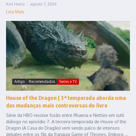
Karl Heinz
agosto 7, 2026
Leia Mais
Artigo
Recomendados
Series e TV
House of the Dragon | 3ª temporada aborda uma
das mudanças mais controversas do livro
Série da HBO resolve fusão entre Rhaena e Nettles em sutil
diálogo no episódio 7. A terceira temporada de House of the
Dragon (A Casa do Dragão) vem sendo palco de intensos
debates entre os fãs da franquia Game of Thrones. Embora ...