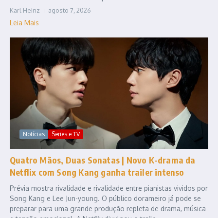
Karl Heinz
agosto 7, 2026
Leia Mais
Notícias
Series e TV
Quatro Mãos, Duas Sonatas | Novo K-drama da
Netflix com Song Kang ganha trailer intenso
Prévia mostra rivalidade e rivalidade entre pianistas vividos por
Song Kang e Lee Jun-young. O público dorameiro já pode se
preparar para uma grande produção repleta de drama, música