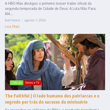
A HBO Max divulgou o primeiro teaser trailer oficial da
segunda temporada de Cidade de Deus: A Luta Não Para.
Alé...
Karl Heinz
agosto 7, 2026
Leia Mais
Criticas
Series e TV
The Faithful | O lado humano dos patriarcas e o
segredo por trás do sucesso da minissérie
Ao preencher os silêncios da Bíblia, a produção transforma