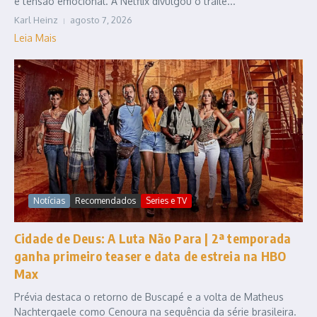
e tensão emocional. A Netflix divulgou o traile...
Karl Heinz
agosto 7, 2026
Leia Mais
Notícias
Recomendados
Series e TV
Cidade de Deus: A Luta Não Para | 2ª temporada
ganha primeiro teaser e data de estreia na HBO
Max
Prévia destaca o retorno de Buscapé e a volta de Matheus
Nachtergaele como Cenoura na sequência da série brasileira.