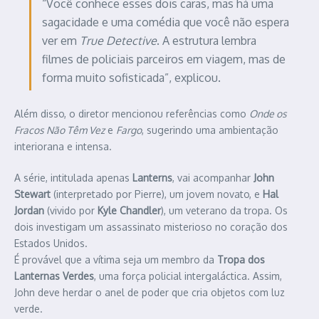
“Você conhece esses dois caras, mas há uma
sagacidade e uma comédia que você não espera
ver em
True Detective
. A estrutura lembra
filmes de policiais parceiros em viagem, mas de
forma muito sofisticada”, explicou.
Além disso, o diretor mencionou referências como
Onde os
Fracos Não Têm Vez
e
Fargo
, sugerindo uma ambientação
interiorana e intensa.
A série, intitulada apenas
Lanterns
, vai acompanhar
John
Stewart
(interpretado por Pierre), um jovem novato, e
Hal
Jordan
(vivido por
Kyle Chandler
), um veterano da tropa. Os
dois investigam um assassinato misterioso no coração dos
Estados Unidos.
É provável que a vítima seja um membro da
Tropa dos
Lanternas Verdes
, uma força policial intergaláctica. Assim,
John deve herdar o anel de poder que cria objetos com luz
verde.