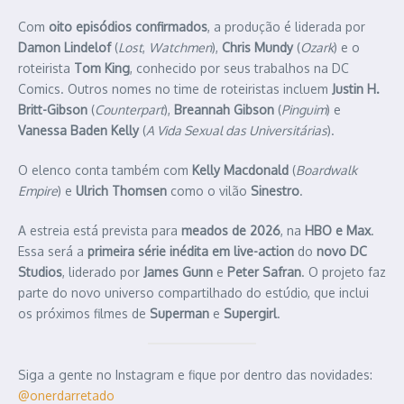
Com
oito episódios confirmados
, a produção é liderada por
Damon Lindelof
(
Lost
,
Watchmen
),
Chris Mundy
(
Ozark
) e o
roteirista
Tom King
, conhecido por seus trabalhos na DC
Comics. Outros nomes no time de roteiristas incluem
Justin H.
Britt-Gibson
(
Counterpart
),
Breannah Gibson
(
Pinguim
) e
Vanessa Baden Kelly
(
A Vida Sexual das Universitárias
).
O elenco conta também com
Kelly Macdonald
(
Boardwalk
Empire
) e
Ulrich Thomsen
como o vilão
Sinestro
.
A estreia está prevista para
meados de 2026
, na
HBO e Max
.
Essa será a
primeira série inédita em live-action
do
novo DC
Studios
, liderado por
James Gunn
e
Peter Safran
. O projeto faz
parte do novo universo compartilhado do estúdio, que inclui
os próximos filmes de
Superman
e
Supergirl
.
Siga a gente no Instagram e fique por dentro das novidades:
@onerdarretado