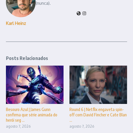
(nunca).
Karl Heinz
Posts Relacionados
Besouro Azul | James Gunn
Round 6 | Netflix engaveta spin-
confirma que série animada do
off com David Fincher e Cate Blan
herói seg ...
...
agosto 7, 2026
agosto 7, 2026