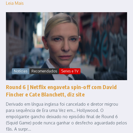
Leia Mais
Notícias
Recomendados
Series e TV
Round 6 | Netflix engaveta spin-off com David
Fincher e Cate Blanchett, diz site
Derivado em língua inglesa foi cancelado e diretor migrou
para sequência de Era uma Vez em… Hollywood. O
empolgante gancho deixado no episódio final de Round 6
(Squid Game) pode nunca ganhar o desfecho aguardado pelos
fãs. A surpr...