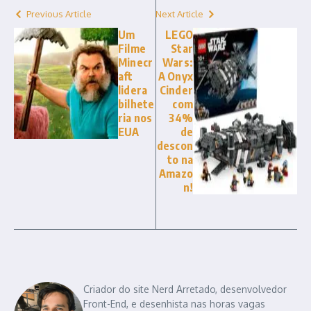
Previous Article
Next Article
Um
LEGO
Filme
Star
Minecr
Wars:
aft
A Onyx
lidera
Cinder
bilhete
com
ria nos
34%
EUA
de
descon
to na
Amazo
n!
Criador do site Nerd Arretado, desenvolvedor
Front-End, e desenhista nas horas vagas