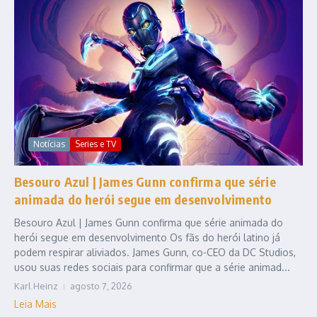
Notícias
Series e TV
Besouro Azul | James Gunn confirma que série
animada do herói segue em desenvolvimento
Besouro Azul | James Gunn confirma que série animada do
herói segue em desenvolvimento Os fãs do herói latino já
podem respirar aliviados. James Gunn, co-CEO da DC Studios,
usou suas redes sociais para confirmar que a série animad...
Karl Heinz
agosto 7, 2026
Leia Mais