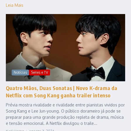
Leia Mais
Notícias
Series e TV
Quatro Mãos, Duas Sonatas | Novo K-drama da
Netflix com Song Kang ganha trailer intenso
Prévia mostra rivalidade e rivalidade entre pianistas vividos por
Song Kang e Lee Jun-young. O público dorameiro já pode se
preparar para uma grande produção repleta de drama, música
e tensão emocional. A Netflix divulgou o traile...
Karl Heinz
agosto 7, 2026