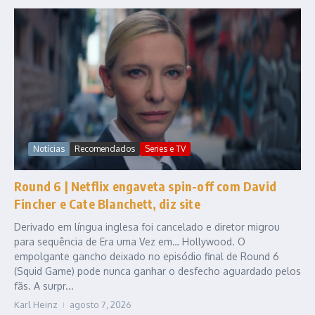
Notícias
Recomendados
Series e TV
Round 6 | Netflix engaveta spin-off com David
Fincher e Cate Blanchett, diz site
Derivado em língua inglesa foi cancelado e diretor migrou
para sequência de Era uma Vez em… Hollywood. O
empolgante gancho deixado no episódio final de Round 6
(Squid Game) pode nunca ganhar o desfecho aguardado pelos
fãs. A surpr...
Karl Heinz
agosto 7, 2026