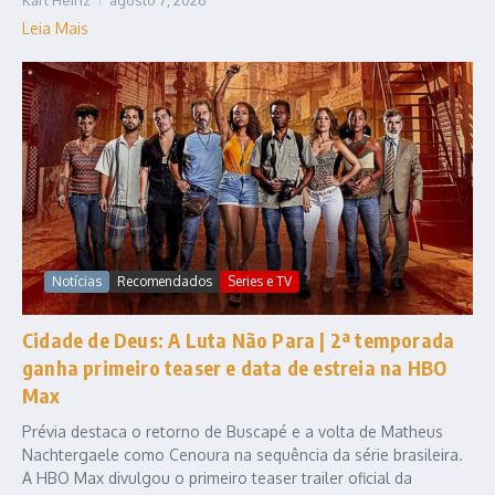
Leia Mais
Notícias
Recomendados
Series e TV
Cidade de Deus: A Luta Não Para | 2ª temporada
ganha primeiro teaser e data de estreia na HBO
Max
Prévia destaca o retorno de Buscapé e a volta de Matheus
Nachtergaele como Cenoura na sequência da série brasileira.
A HBO Max divulgou o primeiro teaser trailer oficial da