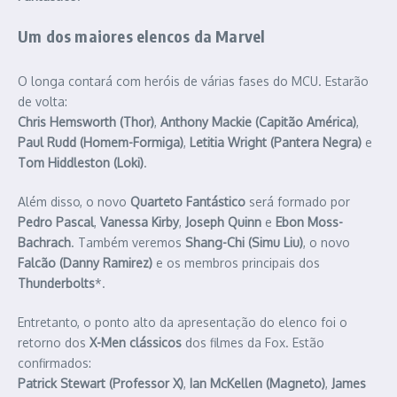
Um dos maiores elencos da Marvel
O longa contará com heróis de várias fases do MCU. Estarão
de volta:
Chris Hemsworth (Thor)
,
Anthony Mackie (Capitão América)
,
Paul Rudd (Homem-Formiga)
,
Letitia Wright (Pantera Negra)
e
Tom Hiddleston (Loki)
.
Além disso, o novo
Quarteto Fantástico
será formado por
Pedro Pascal
,
Vanessa Kirby
,
Joseph Quinn
e
Ebon Moss-
Bachrach
. Também veremos
Shang-Chi (Simu Liu)
, o novo
Falcão (Danny Ramirez)
e os membros principais dos
Thunderbolts
*.
Entretanto, o ponto alto da apresentação do elenco foi o
retorno dos
X-Men clássicos
dos filmes da Fox. Estão
confirmados:
Patrick Stewart (Professor X)
,
Ian McKellen (Magneto)
,
James