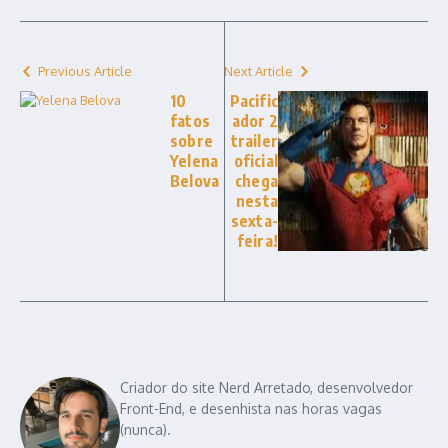
Previous Article
Next Article
10
Pacific
fatos
ador 2
sobre
trailer
Yelena
oficial
Belova
chega
nesta
sexta-
feira!
Criador do site Nerd Arretado, desenvolvedor
Front-End, e desenhista nas horas vagas
(nunca).