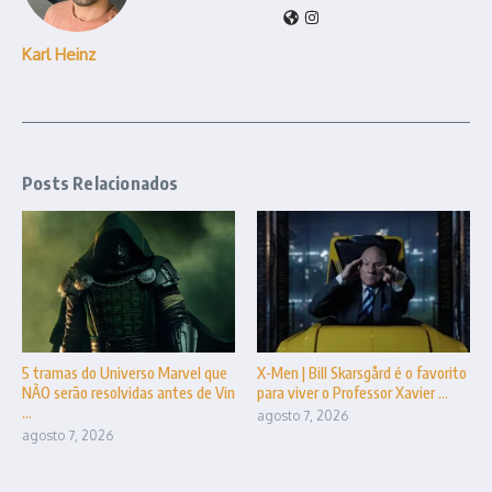
Karl Heinz
Posts Relacionados
5 tramas do Universo Marvel que
X-Men | Bill Skarsgård é o favorito
NÃO serão resolvidas antes de Vin
para viver o Professor Xavier ...
...
agosto 7, 2026
agosto 7, 2026