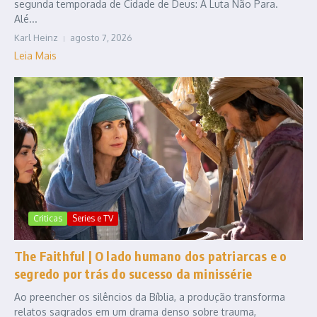
segunda temporada de Cidade de Deus: A Luta Não Para.
Alé...
Karl Heinz
agosto 7, 2026
Leia Mais
Criticas
Series e TV
The Faithful | O lado humano dos patriarcas e o
segredo por trás do sucesso da minissérie
Ao preencher os silêncios da Bíblia, a produção transforma
relatos sagrados em um drama denso sobre trauma,