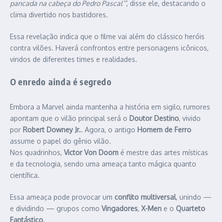
pancada na cabeça do Pedro Pascal’”
, disse ele, destacando o
clima divertido nos bastidores.
Essa revelação indica que o filme vai além do clássico heróis
contra vilões. Haverá confrontos entre personagens icônicos,
vindos de diferentes times e realidades.
O enredo ainda é segredo
Embora a Marvel ainda mantenha a história em sigilo, rumores
apontam que o vilão principal será o
Doutor Destino
, vivido
por
Robert Downey Jr.
. Agora, o antigo
Homem de Ferro
assume o papel do gênio vilão.
Nos quadrinhos,
Victor Von Doom
é mestre das artes místicas
e da tecnologia, sendo uma ameaça tanto mágica quanto
científica.
Essa ameaça pode provocar um
conflito multiversal
, unindo —
e dividindo — grupos como
Vingadores
,
X-Men
e o
Quarteto
Fantástico
.