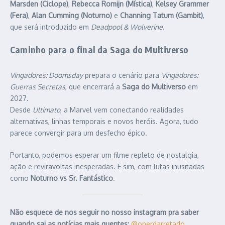
Marsden (Ciclope)
,
Rebecca Romijn (Mística)
,
Kelsey Grammer
(Fera)
,
Alan Cumming (Noturno)
e
Channing Tatum (Gambit)
,
que será introduzido em
Deadpool & Wolverine
.
Caminho para o final da Saga do Multiverso
Vingadores: Doomsday
prepara o cenário para
Vingadores:
Guerras Secretas
, que encerrará a
Saga do Multiverso
em
2027.
Desde
Ultimato
, a Marvel vem conectando realidades
alternativas, linhas temporais e novos heróis. Agora, tudo
parece convergir para um desfecho épico.
Portanto, podemos esperar um filme repleto de nostalgia,
ação e reviravoltas inesperadas. E sim, com lutas inusitadas
como
Noturno vs Sr. Fantástico
.
Não esquece de nos seguir no nosso instagram pra saber
quando sai as notícias mais quentes:
@onerdarretado