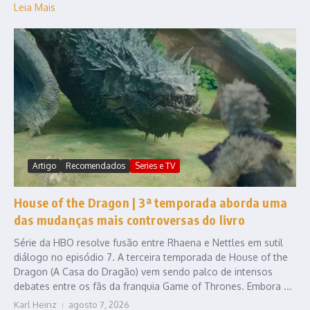
Leia Mais
Artigo
Recomendados
Series e TV
House of the Dragon | 3ª temporada aborda uma
das mudanças mais controversas do livro
Série da HBO resolve fusão entre Rhaena e Nettles em sutil
diálogo no episódio 7. A terceira temporada de House of the
Dragon (A Casa do Dragão) vem sendo palco de intensos
debates entre os fãs da franquia Game of Thrones. Embora ...
Karl Heinz
agosto 7, 2026