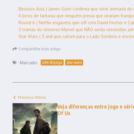
Besouro Azul | James Gunn confirma que série animada do
4 livros de fantasia que ninguém previa que virariam franq
Round 6 | Netflix engaveta spin-off com David Fincher e Cate
5 tramas do Universo Marvel que NÃO serão resolvidas an
Star Wars | 5 Jedi que caíram para o Lado Sombrio e enco
Compartilhe este artigo
Marcado:
John Boyega
star wars
Previous Article
Veja diferenças entre jogo e séri
Of Us