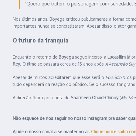
“Quero que tratem o personagem com seriedade. Ele
Nos últimos anos, Boyega criticou publicamente a forma como
importantes nunca se concretizaram. Apesar disso, o ator gar
O futuro da franquia
Enquanto o retorno de
Boyega
segue incerto, a
Lucasfilm
já p
Rey
. O filme se passará cerca de 15 anos após
A Ascensão Sky
Apesar de muitos acreditarem que esse será o
Episódio X
, os 
tudo dependerá da reação do público. Se o sucesso for grande,
A direção ficará por conta de
Sharmeen Obaid-Chinoy
(
Ms. Mar
Não esquece de nos seguir no nosso Instagram pra saber qua
Ajude o nosso canal a se manter no ar.
Clique aqui e saiba co