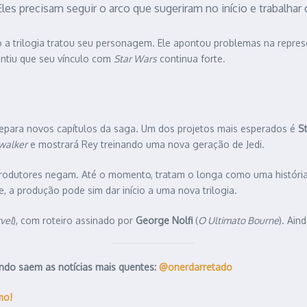
s precisam seguir o arco que sugeriram no início e trabalhar
 a trilogia tratou seu personagem. Ele apontou problemas na repres
antiu que seu vínculo com
Star Wars
continua forte.
repara novos capítulos da saga. Um dos projetos mais esperados é
S
walker
e mostrará Rey treinando uma nova geração de Jedi.
produtores negam. Até o momento, tratam o longa como uma históri
 a produção pode sim dar início a uma nova trilogia.
vel
), com roteiro assinado por
George Nolfi
(
O Ultimato Bourne
). Ain
ndo saem as notícias mais quentes:
@onerdarretado
mo!