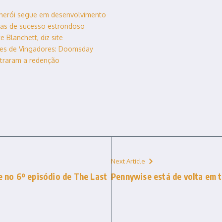
 herói segue em desenvolvimento
uias de sucesso estrondoso
 Blanchett, diz site
tes de Vingadores: Doomsday
ntraram a redenção
Next Article
e no 6º episódio de The Last
Pennywise está de volta em t