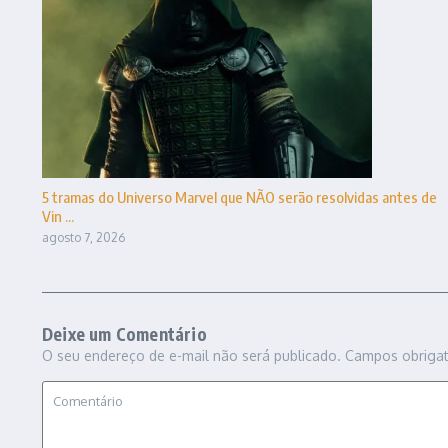
5 tramas do Universo Marvel que NÃO serão resolvidas antes de
Vin ...
agosto 7, 2026
Deixe um Comentário
O seu endereço de e-mail não será publicado.
Campos obriga