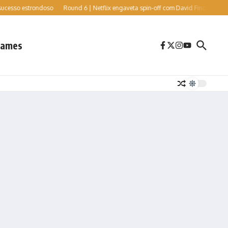
 estrondoso
Round 6 | Netflix engaveta spin-off com David Fincher e Cate Blanche
ames