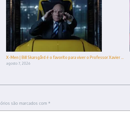
X-Men | Bill Skarsgård é o favorito para viver o Professor Xavier ...
agosto 7, 2026
tórios são marcados com
*