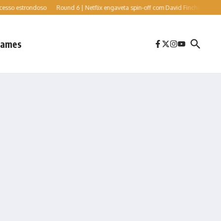
estrondoso
Round 6 | Netflix engaveta spin-off com David Fincher e Cate Blanchet
ames