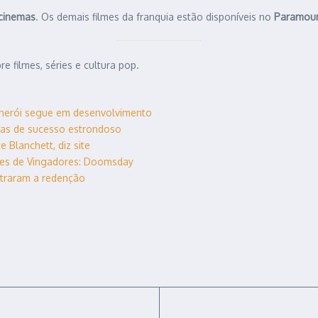
 cinemas
. Os demais filmes da franquia estão disponíveis no
Paramou
e filmes, séries e cultura pop.
 herói segue em desenvolvimento
uias de sucesso estrondoso
 Blanchett, diz site
tes de Vingadores: Doomsday
ntraram a redenção