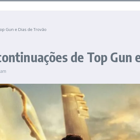
Top Gun e Dias de Trovão
continuações de Top Gun e
 am