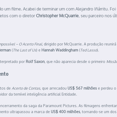
 um filme. Acabei de terminar um com Alejandro Iñárritu. Foi 
jetos com o diretor
Christopher McQuarrie
, seu parceiro nos ú
mpossível – O Acerto Final
, dirigido por McQuarrie. A produção reunir
ferman
(
The Last of Us
) e
Hannah Waddingham
(
Ted Lasso
).
interpretado por
Rolf Saxon
, que não aparecia desde o primeiro
Missão
ento
ntos de
Acerto de Contas
, que arrecadou
US$ 567 milhões
e perdeu o s
r da temível inteligência artificial Entidade.
 encerramento da saga da Paramount Pictures. As filmagens enfrent
amento ultrapassou a marca de
US$ 400 milhões
, tornando-se um dos 