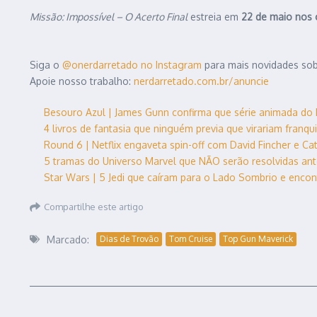
Missão: Impossível – O Acerto Final
estreia em
22 de maio nos
Siga o
@onerdarretado no Instagram
para mais novidades sobr
Apoie nosso trabalho:
nerdarretado.com.br/anuncie
Besouro Azul | James Gunn confirma que série animada do
4 livros de fantasia que ninguém previa que virariam franq
Round 6 | Netflix engaveta spin-off com David Fincher e Cate
5 tramas do Universo Marvel que NÃO serão resolvidas an
Star Wars | 5 Jedi que caíram para o Lado Sombrio e enco
Compartilhe este artigo
Marcado:
Dias de Trovão
Tom Cruise
Top Gun Maverick