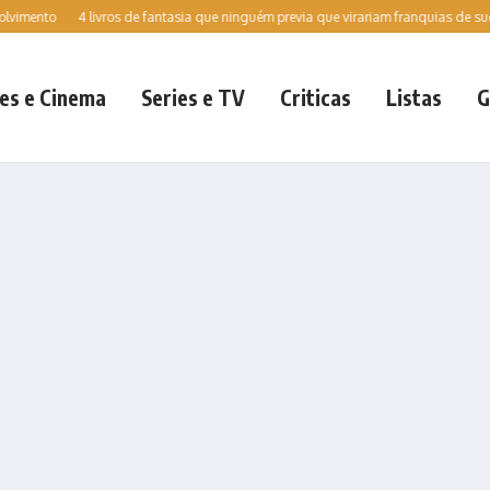
nto
4 livros de fantasia que ninguém previa que virariam franquias de sucesso 
es e Cinema
Series e TV
Criticas
Listas
G