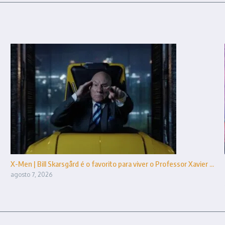
X-Men | Bill Skarsgård é o favorito para viver o Professor Xavier ...
agosto 7, 2026