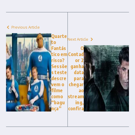
Previous Article
Quarte
Next Article
to
Fantás
O
tico em
Contad
risco?
or 2
Sessõe
ganha
s teste
data
descre
para
vem o
chegar
filme
ao
como
stream
“bagu
ing,
nça”
confira