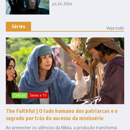
jul 24, 2026
Séries
Veja tudo
Criticas
Series e TV
The Faithful | O lado humano dos patriarcas e o
segredo por trás do sucesso da minissérie
Ao preencher os silêncios da Bíblia, a produção transforma