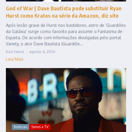
God of War | Dave Bautista pode substituir Ryan
Hurst como Kratos na série da Amazon, diz site
Após lesão grave de Hurst nos bastidores, astro de ‘Guardiões
da Galáxia’ surge como favorito para assumir o Fantasma de
Esparta. De acordo com informações divulgadas pelo portal
Variety, o ator Dave Bautista (Guardiõe...
Karl Heinz
agosto 4, 2026
Leia Mais
Notícias
Series e TV