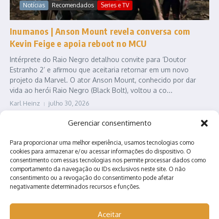
Notícias
Recomendados
Series e TV
Inumanos | Anson Mount revela conversa com
Kevin Feige e apoia reboot no MCU
Intérprete do Raio Negro detalhou convite para ‘Doutor
Estranho 2’ e afirmou que aceitaria retornar em um novo
projeto da Marvel. O ator Anson Mount, conhecido por dar
vida ao herói Raio Negro (Black Bolt), voltou a co...
Karl Heinz
julho 30, 2026
Leia Mais
Gerenciar consentimento
Para proporcionar uma melhor experiência, usamos tecnologias como
cookies para armazenar e/ou acessar informações do dispositivo. O
consentimento com essas tecnologias nos permite processar dados como
comportamento da navegação ou IDs exclusivos neste site. O não
consentimento ou a revogação do consentimento pode afetar
negativamente determinados recursos e funções.
Contato
Quem somos?
Anuncie conosco!
Aceitar