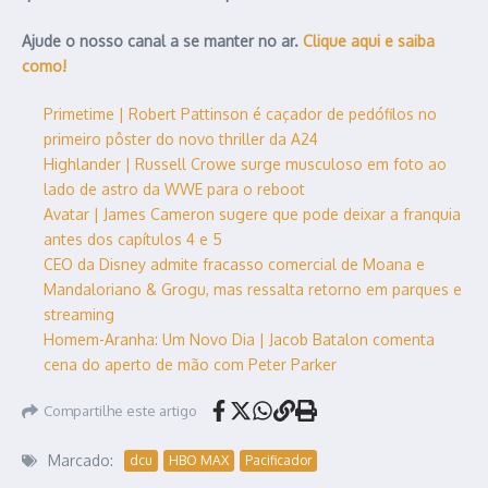
Ajude o nosso canal a se manter no ar.
Clique aqui e saiba
como!
Primetime | Robert Pattinson é caçador de pedófilos no
primeiro pôster do novo thriller da A24
Highlander | Russell Crowe surge musculoso em foto ao
lado de astro da WWE para o reboot
Avatar | James Cameron sugere que pode deixar a franquia
antes dos capítulos 4 e 5
CEO da Disney admite fracasso comercial de Moana e
Mandaloriano & Grogu, mas ressalta retorno em parques e
streaming
Homem-Aranha: Um Novo Dia | Jacob Batalon comenta
cena do aperto de mão com Peter Parker
Compartilhe este artigo
Marcado:
dcu
HBO MAX
Pacificador