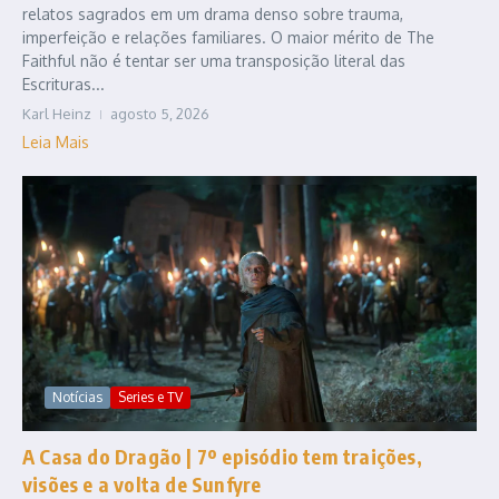
relatos sagrados em um drama denso sobre trauma,
imperfeição e relações familiares. O maior mérito de The
Faithful não é tentar ser uma transposição literal das
Escrituras...
Karl Heinz
agosto 5, 2026
Leia Mais
Notícias
Series e TV
A Casa do Dragão | 7º episódio tem traições,
visões e a volta de Sunfyre