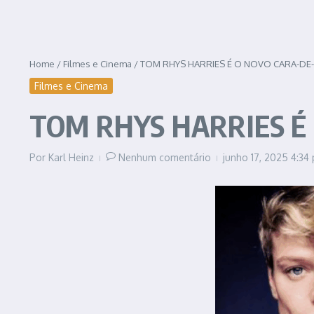
Home
/
Filmes e Cinema
/
TOM RHYS HARRIES É O NOVO CARA-D
Filmes e Cinema
TOM RHYS HARRIES É
Por
Karl Heinz
Nenhum comentário
junho 17, 2025
4:34