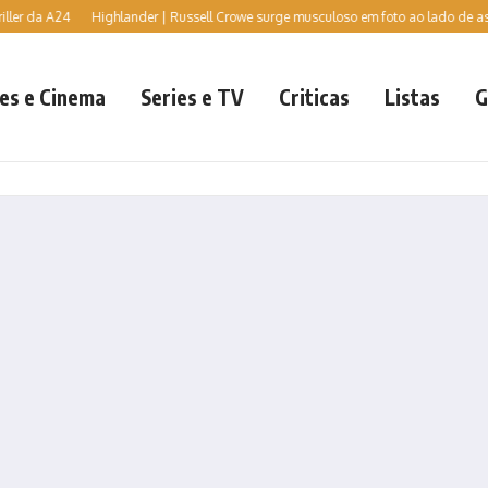
a A24
Highlander | Russell Crowe surge musculoso em foto ao lado de astro d
es e Cinema
Series e TV
Criticas
Listas
G