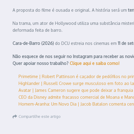
A proposta do filme é ousada e original. A história será um
te
Na trama, um ator de Hollywood utiliza uma substância misteri
deformada feita de barro.
Cara-de-Barro (2026)
do DCU estreia nos cinemas em
11 de s
Não esquece de nos seguir no Instagram para receber as nov
Quer apoiar nosso trabalho?
Clique aqui e saiba como!
Primetime | Robert Pattinson é caçador de pedófilos no pri
Highlander | Russell Crowe surge musculoso em foto ao l
Avatar | James Cameron sugere que pode deixar a franquia 
CEO da Disney admite fracasso comercial de Moana e Mand
Homem-Aranha: Um Novo Dia | Jacob Batalon comenta cen
Compartilhe este artigo