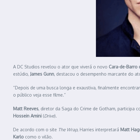
A DC Studios revelou o ator que viverá o novo
Cara-de-Barro
estúdio,
James Gunn
, destacou o desempenho marcante do ato
“Depois de uma busca longa e exaustiva, finalmente encontr
o público veja esse filme.”
Matt Reeves
, diretor da Saga do Crime de Gotham, participa c
Hossein Amini
(
Drive
).
De acordo com o site
The Wrap
, Harries interpretará
Matt Hag
Karlo
como o vilão.