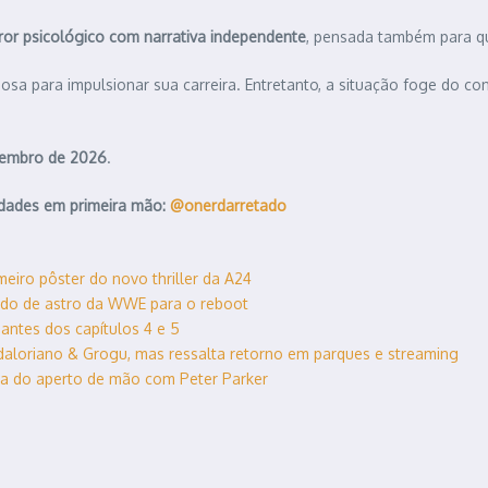
rror psicológico com narrativa independente
, pensada também para 
osa para impulsionar sua carreira. Entretanto, a situação foge do c
etembro de 2026
.
idades em primeira mão:
@onerdarretado
meiro pôster do novo thriller da A24
ado de astro da WWE para o reboot
antes dos capítulos 4 e 5
aloriano & Grogu, mas ressalta retorno em parques e streaming
a do aperto de mão com Peter Parker