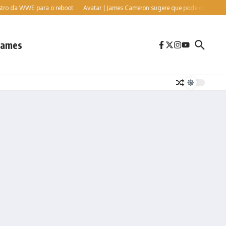
a WWE para o reboot
Avatar | James Cameron sugere que pode deixar a franquia
ames