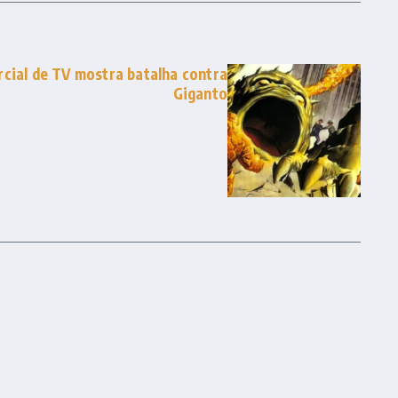
cial de TV mostra batalha contra
Giganto