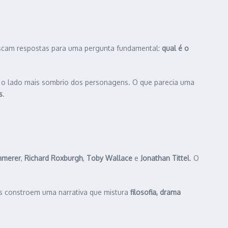
uscam respostas para uma pergunta fundamental:
qual é o
la o lado mais sombrio dos personagens. O que parecia uma
s
.
mmerer
,
Richard Roxburgh
,
Toby Wallace
e
Jonathan Tittel
. O
les constroem uma narrativa que mistura
filosofia, drama