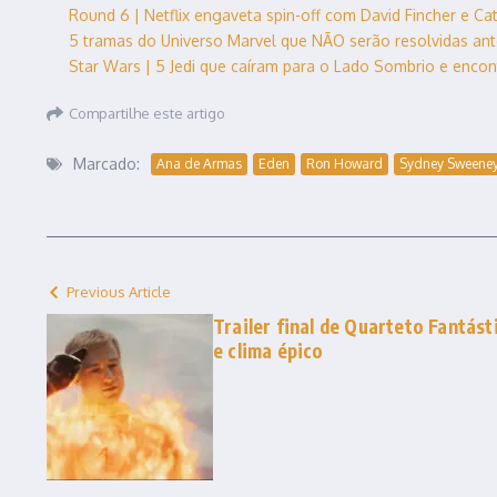
Round 6 | Netflix engaveta spin-off com David Fincher e Cate
5 tramas do Universo Marvel que NÃO serão resolvidas an
Star Wars | 5 Jedi que caíram para o Lado Sombrio e enco
Compartilhe este artigo
Marcado:
Ana de Armas
Eden
Ron Howard
Sydney Sweene
Previous Article
Trailer final de Quarteto Fantás
e clima épico