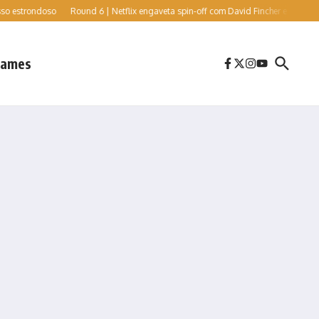
trondoso
Round 6 | Netflix engaveta spin-off com David Fincher e Cate Blanchett,
ames