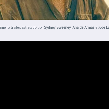
imeiro trailer. Estrelado por
Sydney Sweeney
,
Ana de Armas
e
Jude L