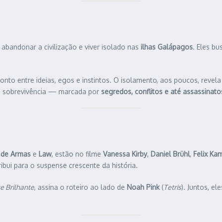
bandonar a civilização e viver isolado nas
ilhas Galápagos
. Eles b
nto entre ideias, egos e instintos. O isolamento, aos poucos, reve
la sobrevivência — marcada por
segredos, conflitos e até assassinato
,
de Armas
e
Law
, estão no filme
Vanessa Kirby
,
Daniel Brühl
,
Felix Ka
bui para o suspense crescente da história.
 Brilhante
, assina o roteiro ao lado de
Noah Pink
(
Tetris
). Juntos, e