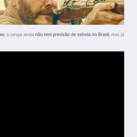
aw
, o longa ainda
não tem previsão de estreia no Brasil
, mas já