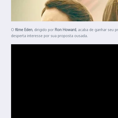
O
filme Eden
, dirigido por
Ron Howard
, acaba de ganhar seu pr
desperta interesse por sua proposta ousada.