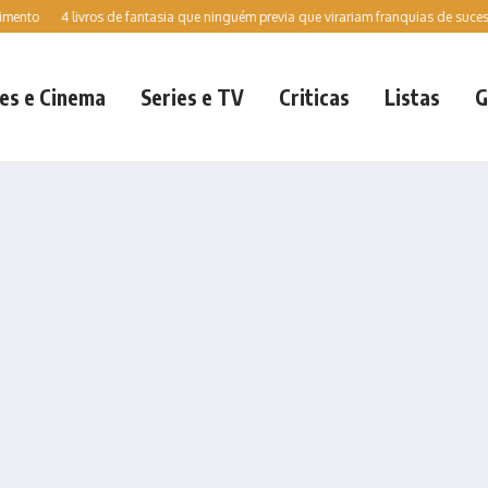
4 livros de fantasia que ninguém previa que virariam franquias de sucesso es
es e Cinema
Series e TV
Criticas
Listas
G