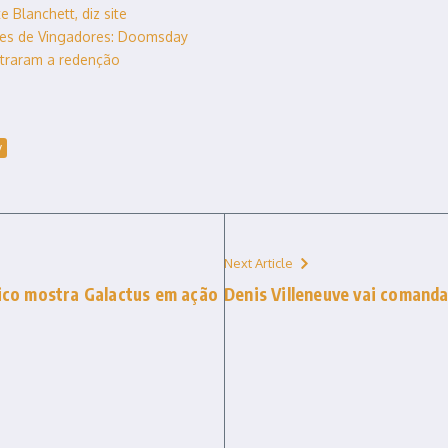
 Blanchett, diz site
tes de Vingadores: Doomsday
ntraram a redenção
y
Next Article
tico mostra Galactus em ação
Denis Villeneuve vai comand