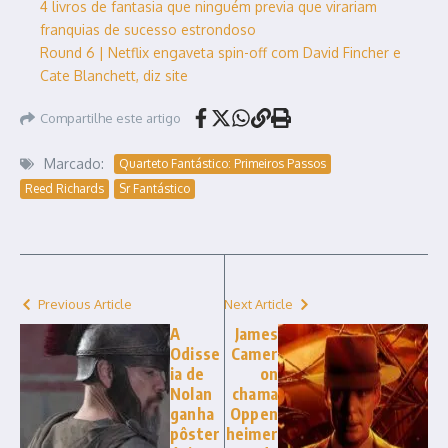
4 livros de fantasia que ninguém previa que virariam
franquias de sucesso estrondoso
Round 6 | Netflix engaveta spin-off com David Fincher e
Cate Blanchett, diz site
Compartilhe este artigo
Marcado:
Quarteto Fantástico: Primeiros Passos
Reed Richards
Sr Fantástico
Previous Article
Next Article
A
James
Odisse
Camer
ia de
on
Nolan
chama
ganha
Oppen
pôster
heimer