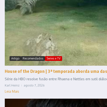
Artigo
Recomendados
Series e TV
House of the Dragon | 3ª temporada aborda uma das
Série da HBO resolve fusão entre Rhaena e Nettles em sutil diál
Karl Heinz
agosto 7, 2026
Leia Mais