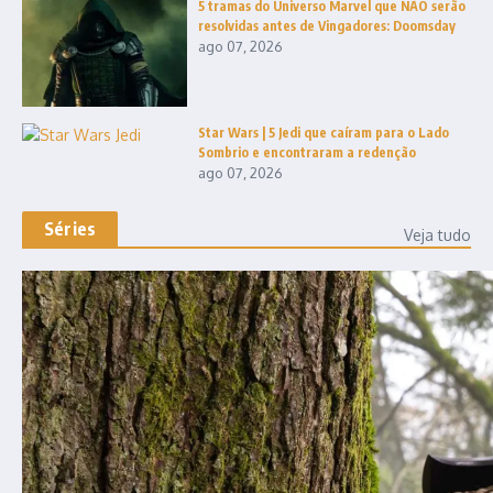
5 tramas do Universo Marvel que NÃO serão
resolvidas antes de Vingadores: Doomsday
ago 07, 2026
Star Wars | 5 Jedi que caíram para o Lado
Sombrio e encontraram a redenção
ago 07, 2026
Séries
Veja tudo