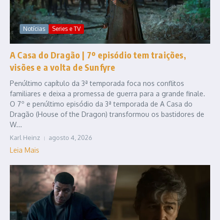
Notícias
Series e TV
A Casa do Dragão | 7º episódio tem traições,
visões e a volta de Sunfyre
Penúltimo capítulo da 3ª temporada foca nos conflitos
familiares e deixa a promessa de guerra para a grande finale.
O 7º e penúltimo episódio da 3ª temporada de A Casa do
Dragão (House of the Dragon) transformou os bastidores de
W...
Karl Heinz
agosto 4, 2026
Leia Mais