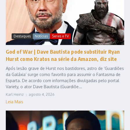
Destaques
Notícias
Series e TV
God of War | Dave Bautista pode substituir Ryan
Hurst como Kratos na série da Amazon, diz site
Após lesão grave de Hurst nos bastidores, astro de ‘Guardiões
da Galáxia’ surge como favorito para assumir o Fantasma de
Esparta. De acordo com informações divulgadas pelo portal
Variety, o ator Dave Bautista (Guardiõe...
Karl Heinz
agosto 4, 2026
Leia Mais