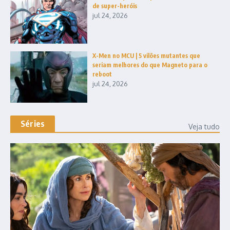
de super-heróis
jul 24, 2026
X-Men no MCU | 5 vilões mutantes que
seriam melhores do que Magneto para o
reboot
jul 24, 2026
Séries
Veja tudo