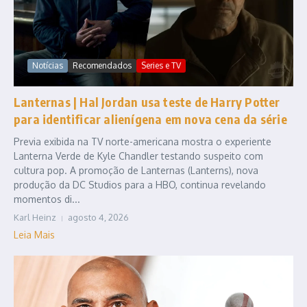
Notícias
Recomendados
Series e TV
Lanternas | Hal Jordan usa teste de Harry Potter
para identificar alienígena em nova cena da série
Previa exibida na TV norte-americana mostra o experiente
Lanterna Verde de Kyle Chandler testando suspeito com
cultura pop. A promoção de Lanternas (Lanterns), nova
produção da DC Studios para a HBO, continua revelando
momentos di...
Karl Heinz
agosto 4, 2026
Leia Mais