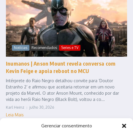
Notícias
Recomendados
Series e TV
Inumanos | Anson Mount revela conversa com
Kevin Feige e apoia reboot no MCU
Intérprete do Raio Negro detalhou convite para ‘Doutor
Estranho 2’ e afirmou que aceitaria retornar em um novo
projeto da Marvel. O ator Anson Mount, conhecido por dar
vida ao herói Raio Negro (Black Bolt), voltou a co...
Karl Heinz
julho 30, 2026
Leia Mais
Gerenciar consentimento