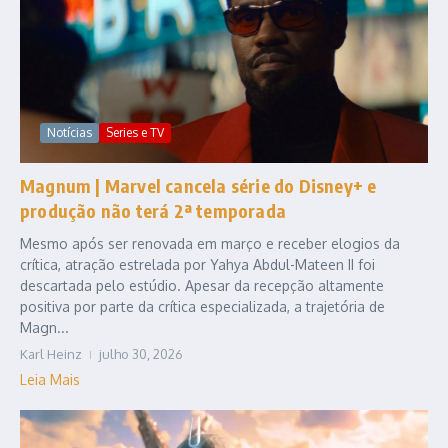
Notícias
Series e TV
Magnum | Marvel cancela série do Disney+ e
produção não terá 2ª temporada
Mesmo após ser renovada em março e receber elogios da
crítica, atração estrelada por Yahya Abdul-Mateen II foi
descartada pelo estúdio. Apesar da recepção altamente
positiva por parte da crítica especializada, a trajetória de
Magn...
Karl Heinz
julho 30, 2026
Leia Mais