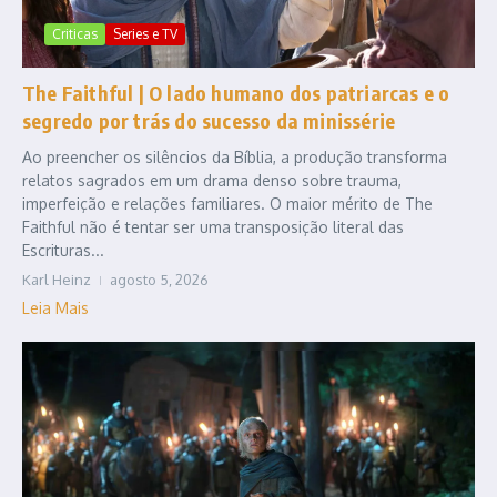
Criticas
Series e TV
The Faithful | O lado humano dos patriarcas e o
segredo por trás do sucesso da minissérie
Ao preencher os silêncios da Bíblia, a produção transforma
relatos sagrados em um drama denso sobre trauma,
imperfeição e relações familiares. O maior mérito de The
Faithful não é tentar ser uma transposição literal das
Escrituras...
Karl Heinz
agosto 5, 2026
Leia Mais