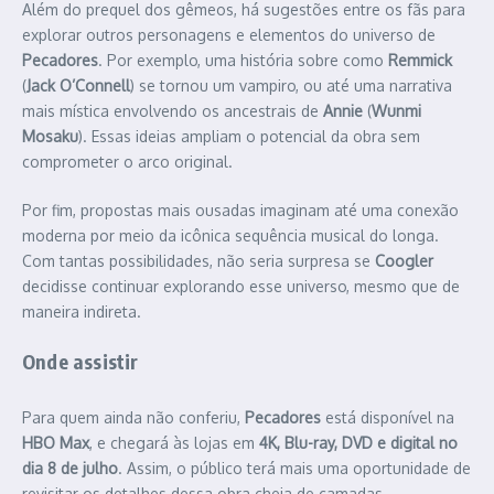
Além do prequel dos gêmeos, há sugestões entre os fãs para
explorar outros personagens e elementos do universo de
Pecadores
. Por exemplo, uma história sobre como
Remmick
(
Jack O’Connell
) se tornou um vampiro, ou até uma narrativa
mais mística envolvendo os ancestrais de
Annie
(
Wunmi
Mosaku
). Essas ideias ampliam o potencial da obra sem
comprometer o arco original.
Por fim, propostas mais ousadas imaginam até uma conexão
moderna por meio da icônica sequência musical do longa.
Com tantas possibilidades, não seria surpresa se
Coogler
decidisse continuar explorando esse universo, mesmo que de
maneira indireta.
Onde assistir
Para quem ainda não conferiu,
Pecadores
está disponível na
HBO Max
, e chegará às lojas em
4K, Blu-ray, DVD e digital no
dia 8 de julho
. Assim, o público terá mais uma oportunidade de
revisitar os detalhes dessa obra cheia de camadas.