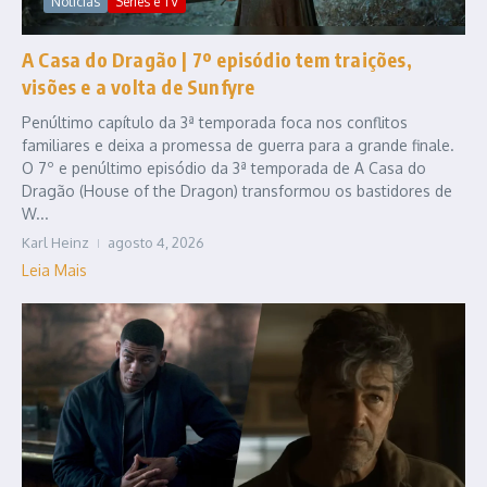
Notícias
Series e TV
A Casa do Dragão | 7º episódio tem traições,
visões e a volta de Sunfyre
Penúltimo capítulo da 3ª temporada foca nos conflitos
familiares e deixa a promessa de guerra para a grande finale.
O 7º e penúltimo episódio da 3ª temporada de A Casa do
Dragão (House of the Dragon) transformou os bastidores de
W...
Karl Heinz
agosto 4, 2026
Leia Mais