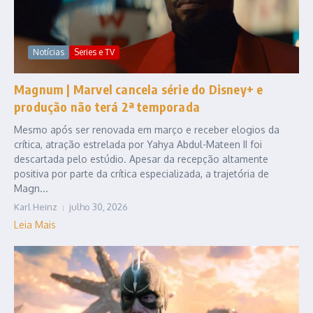
Notícias
Series e TV
Magnum | Marvel cancela série do Disney+ e
produção não terá 2ª temporada
Mesmo após ser renovada em março e receber elogios da
crítica, atração estrelada por Yahya Abdul-Mateen II foi
descartada pelo estúdio. Apesar da recepção altamente
positiva por parte da crítica especializada, a trajetória de
Magn...
Karl Heinz
julho 30, 2026
Leia Mais