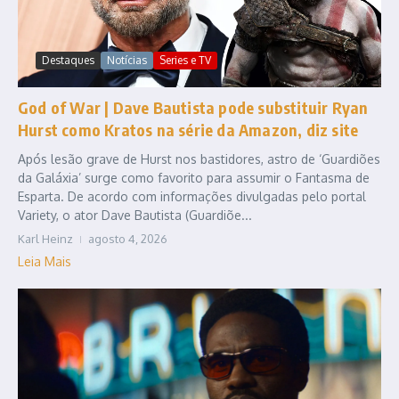
Destaques
Notícias
Series e TV
God of War | Dave Bautista pode substituir Ryan
Hurst como Kratos na série da Amazon, diz site
Após lesão grave de Hurst nos bastidores, astro de ‘Guardiões
da Galáxia’ surge como favorito para assumir o Fantasma de
Esparta. De acordo com informações divulgadas pelo portal
Variety, o ator Dave Bautista (Guardiõe...
Karl Heinz
agosto 4, 2026
Leia Mais