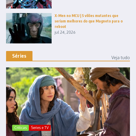
X-Men no MCU | 5 vilões mutantes que
seriam melhores do que Magneto para o
reboot
jul 24, 2026
Séries
Veja tudo
Criticas
Series e TV