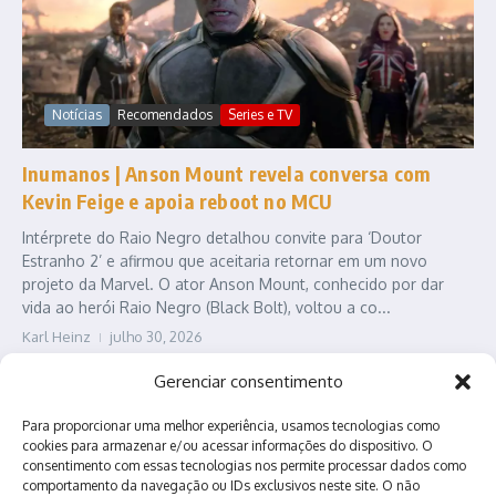
Notícias
Recomendados
Series e TV
Inumanos | Anson Mount revela conversa com
Kevin Feige e apoia reboot no MCU
Intérprete do Raio Negro detalhou convite para ‘Doutor
Estranho 2’ e afirmou que aceitaria retornar em um novo
projeto da Marvel. O ator Anson Mount, conhecido por dar
vida ao herói Raio Negro (Black Bolt), voltou a co...
Karl Heinz
julho 30, 2026
Leia Mais
Gerenciar consentimento
Para proporcionar uma melhor experiência, usamos tecnologias como
cookies para armazenar e/ou acessar informações do dispositivo. O
consentimento com essas tecnologias nos permite processar dados como
comportamento da navegação ou IDs exclusivos neste site. O não