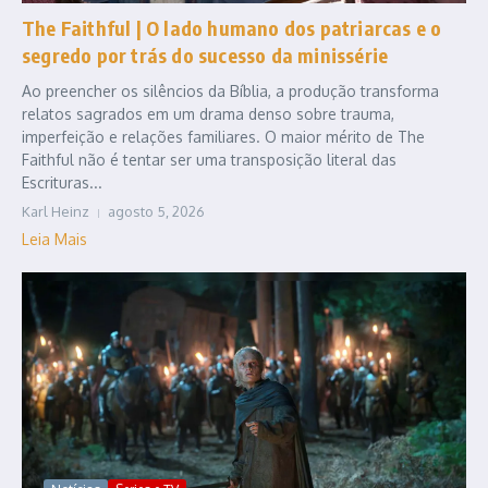
The Faithful | O lado humano dos patriarcas e o
segredo por trás do sucesso da minissérie
Ao preencher os silêncios da Bíblia, a produção transforma
relatos sagrados em um drama denso sobre trauma,
imperfeição e relações familiares. O maior mérito de The
Faithful não é tentar ser uma transposição literal das
Escrituras...
Karl Heinz
agosto 5, 2026
Leia Mais