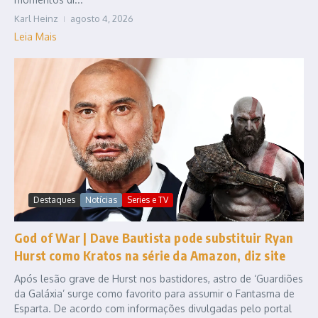
Karl Heinz
agosto 4, 2026
Leia Mais
Destaques
Notícias
Series e TV
God of War | Dave Bautista pode substituir Ryan
Hurst como Kratos na série da Amazon, diz site
Após lesão grave de Hurst nos bastidores, astro de ‘Guardiões
da Galáxia’ surge como favorito para assumir o Fantasma de
Esparta. De acordo com informações divulgadas pelo portal