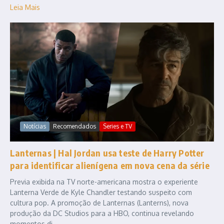
Leia Mais
Notícias
Recomendados
Series e TV
Lanternas | Hal Jordan usa teste de Harry Potter
para identificar alienígena em nova cena da série
Previa exibida na TV norte-americana mostra o experiente
Lanterna Verde de Kyle Chandler testando suspeito com
cultura pop. A promoção de Lanternas (Lanterns), nova
produção da DC Studios para a HBO, continua revelando
momentos di...