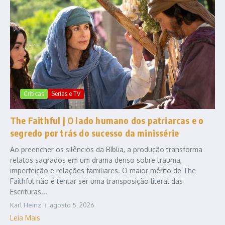
Criticas
Series e TV
The Faithful | O lado humano dos patriarcas e o
segredo por trás do sucesso da minissérie
Ao preencher os silêncios da Bíblia, a produção transforma
relatos sagrados em um drama denso sobre trauma,
imperfeição e relações familiares. O maior mérito de The
Faithful não é tentar ser uma transposição literal das
Escrituras...
Karl Heinz
agosto 5, 2026
Leia Mais