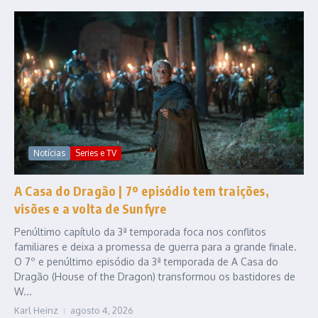
Notícias
Series e TV
A Casa do Dragão | 7º episódio tem traições,
visões e a volta de Sunfyre
Penúltimo capítulo da 3ª temporada foca nos conflitos
familiares e deixa a promessa de guerra para a grande finale.
O 7º e penúltimo episódio da 3ª temporada de A Casa do
Dragão (House of the Dragon) transformou os bastidores de
W...
Karl Heinz
agosto 4, 2026