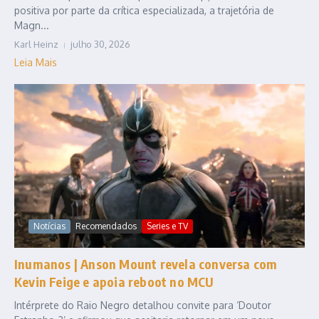
positiva por parte da crítica especializada, a trajetória de
Magn...
Karl Heinz
julho 30, 2026
Leia Mais
Notícias
Recomendados
Series e TV
Inumanos | Anson Mount revela conversa com
Kevin Feige e apoia reboot no MCU
Intérprete do Raio Negro detalhou convite para ‘Doutor