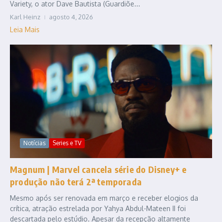
Variety, o ator Dave Bautista (Guardiõe...
Karl Heinz
agosto 4, 2026
Leia Mais
Notícias
Series e TV
Magnum | Marvel cancela série do Disney+ e
produção não terá 2ª temporada
Mesmo após ser renovada em março e receber elogios da
crítica, atração estrelada por Yahya Abdul-Mateen II foi
descartada pelo estúdio. Apesar da recepção altamente