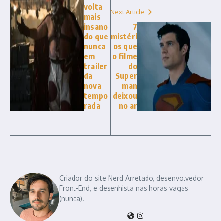
volta
Next Article
mais
insano
7
do que
mistéri
nunca
os que
em
o filme
trailer
do
da
Super
nova
man
tempo
deixou
rada
no ar
Criador do site Nerd Arretado, desenvolvedor
Front-End, e desenhista nas horas vagas
(nunca).