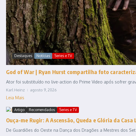
Destaques
Notícias
Series e TV
God of War | Ryan Hurst compartilha foto caracteriz
Ator foi substituído no live-action do Prime Video após sofrer gr
Karl Heinz
agosto 9, 2026
Leia Mais
Artigo
Recomendados
Series e TV
Ouça-me Rugir: A Ascensão, Queda e Glória da Casa 
De Guardiões do Oeste na Dança dos Dragões a Mestres dos Sete R