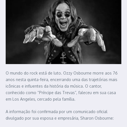
O mundo do rock está de luto. Ozzy Osbourne morre aos 76
anos nesta quinta-feira, encerrando uma das trajetórias mais
icônicas e influentes da história da música. O cantor,
conhecido como “Príncipe das Trevas”, faleceu em sua casa
em Los Angeles, cercado pela família.
A informação foi confirmada por um comunicado oficial
divulgado por sua esposa e empresária, Sharon Osbourne: