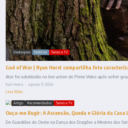
Destaques
Notícias
Series e TV
God of War | Ryan Hurst compartilha foto caracteriz
Ator foi substituído no live-action do Prime Video após sofrer gr
Karl Heinz
agosto 9, 2026
Leia Mais
Artigo
Recomendados
Series e TV
Ouça-me Rugir: A Ascensão, Queda e Glória da Casa 
De Guardiões do Oeste na Dança dos Dragões a Mestres dos Sete R