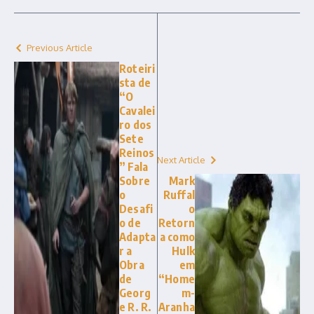
Previous Article
Roteiri
sta de
“O
Cavalei
ro dos
Sete
Reinos
Next Article
” Fala
Sobre
Mark
o
Ruffal
Desafi
o
o de
Retorn
Adapta
a como
r a
Hulk
Obra
em
de
“Home
Georg
m-
e R. R.
Aranha