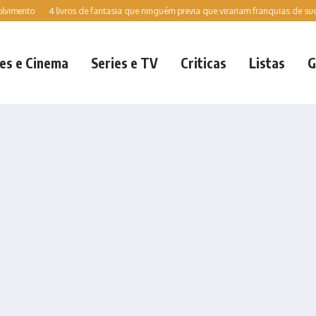
nto
4 livros de fantasia que ninguém previa que virariam franquias de sucesso
es e Cinema
Series e TV
Criticas
Listas
G