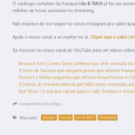
O catálogo completo da franquia
Lilo & Stitch
já faz um suces
milhões de horas assistidas no streaming.
Não esquece de nos seguir no nosso Instagram pra saber quan
Ajude o nosso canal a se manter no ar.
Clique aqui e saiba co
Se inscreve no nosso canal do YouTube para ver vídeos sobre
Besouro Azul | James Gunn confirma que série animada do
4 livros de fantasia que ninguém previa que virariam franq
Round 6 | Netflix engaveta spin-off com David Fincher e Cate
5 tramas do Universo Marvel que NÃO serão resolvidas an
Star Wars | 5 Jedi que caíram para o Lado Sombrio e enco
Compartilhe este artigo
Marcado:
disney+
Estreia
Lilo & Stitch
Streaming