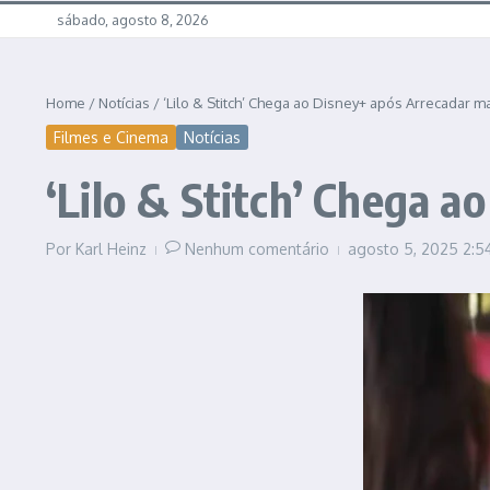
sábado, agosto 8, 2026
Home
/
Notícias
/
‘Lilo & Stitch’ Chega ao Disney+ após Arrecadar ma
Filmes e Cinema
Notícias
‘Lilo & Stitch’ Chega a
Por
Karl Heinz
Nenhum comentário
agosto 5, 2025
2:5