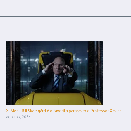
X-Men | Bill Skarsgård é o favorito para viver o Professor Xavier ...
agosto 7, 2026