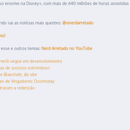
so enorme na Disney+, com mais de 640 milhões de horas assistidas 
do sai as notícias mais quentes:
@onerdarretado
mo!
 esse e outros temas:
Nerd Arretado no YouTube
 herói segue em desenvolvimento
uias de sucesso estrondoso
 Blanchett, diz site
tes de Vingadores: Doomsday
ntraram a redenção