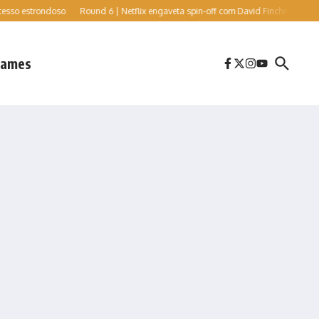
 estrondoso
Round 6 | Netflix engaveta spin-off com David Fincher e Cate Blanchet
ames