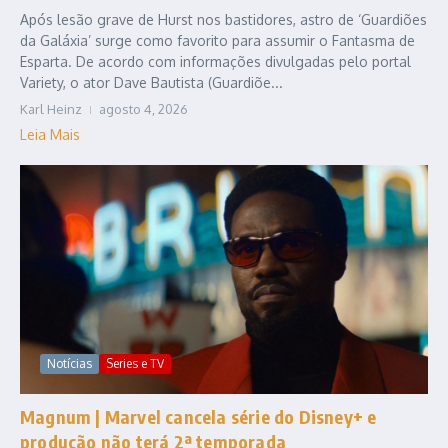
Após lesão grave de Hurst nos bastidores, astro de ‘Guardiões
da Galáxia’ surge como favorito para assumir o Fantasma de
Esparta. De acordo com informações divulgadas pelo portal
Variety, o ator Dave Bautista (Guardiõe...
Karl Heinz
agosto 4, 2026
Leia Mais
Notícias
Series e TV
Magnum | Marvel cancela série do Disney+ e
produção não terá 2ª temporada