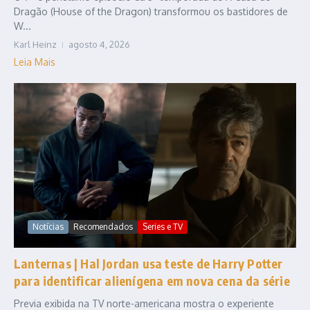
Dragão (House of the Dragon) transformou os bastidores de
W...
Karl Heinz
agosto 4, 2026
Leia Mais
Notícias
Recomendados
Series e TV
Lanternas | Hal Jordan usa teste de Harry Potter
para identificar alienígena em nova cena da série
Previa exibida na TV norte-americana mostra o experiente