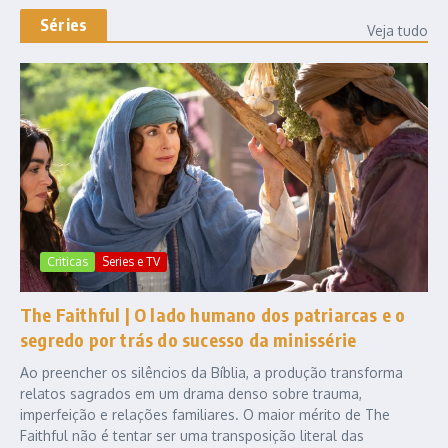
Séries
Veja tudo
Criticas
Series e TV
The Faithful | O lado humano dos patriarcas e o
segredo por trás do sucesso da minissérie
Ao preencher os silêncios da Bíblia, a produção transforma
relatos sagrados em um drama denso sobre trauma,
imperfeição e relações familiares. O maior mérito de The
Faithful não é tentar ser uma transposição literal das