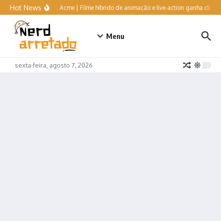
Ir para o conteúdo
Hot News
Coyote vs. Acme | Filme híbrido de animação e live-action ganha clipe hilá
Menu
sexta-feira, agosto 7, 2026