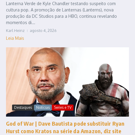
Lanterna Verde de Kyle Chandler testando suspeito com
cultura pop. A promoção de Lanternas (Lanterns), nova
produção da DC Studios para a HBO, continua revelando
momentos di...
Karl Heinz
agosto 4, 2026
Leia Mais
Destaques
Notícias
Series e TV
God of War | Dave Bautista pode substituir Ryan
Hurst como Kratos na série da Amazon, diz site