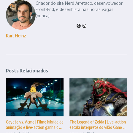
Criador do site Nerd Arretado, desenvolvedor
Front-End, e desenhista nas horas vagas
(nunca).
Karl Heinz
Posts Relacionados
Coyote vs. Acme | Filme híbrido de
The Legend of Zelda | Live-action
animação e live-action ganha c ...
escala intérprete do vilão Gano ...