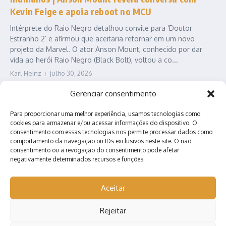
Kevin Feige e apoia reboot no MCU
Intérprete do Raio Negro detalhou convite para ‘Doutor
Estranho 2’ e afirmou que aceitaria retornar em um novo
projeto da Marvel. O ator Anson Mount, conhecido por dar
vida ao herói Raio Negro (Black Bolt), voltou a co...
Karl Heinz
julho 30, 2026
Leia Mais
Gerenciar consentimento
Para proporcionar uma melhor experiência, usamos tecnologias como
cookies para armazenar e/ou acessar informações do dispositivo. O
consentimento com essas tecnologias nos permite processar dados como
comportamento da navegação ou IDs exclusivos neste site. O não
consentimento ou a revogação do consentimento pode afetar
negativamente determinados recursos e funções.
Contato
Quem somos?
Anuncie conosco!
Aceitar
Rejeitar