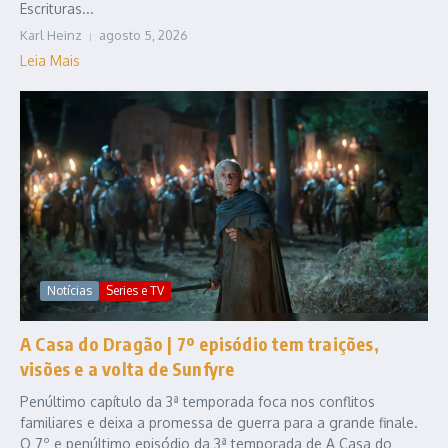
Escrituras...
Karl Heinz
agosto 5, 2026
Leia Mais
Notícias
Series e TV
A Casa do Dragão | 7º episódio tem traições,
visões e a volta de Sunfyre
Penúltimo capítulo da 3ª temporada foca nos conflitos
familiares e deixa a promessa de guerra para a grande finale.
O 7º e penúltimo episódio da 3ª temporada de A Casa do