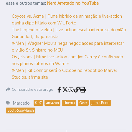
esse e outros temas:
Nerd Arretado no YouTube
Coyote vs. Acme | Filme híbrido de animação e live-action
ganha clipe hilário com Will Forte
The Legend of Zelda | Live-action escala intérprete do vilão
Ganondorf, diz jornalista
X-Men | Wagner Moura nega negociações para interpretar
o vilão Sr. Sinistro no MCU
Os Jetsons | Filme live-action com Jim Carrey é confirmado
nos planos futuros da Warner
X-Men | Kit Connor será o Ciclope no reboot do Marvel
Studios, afirma site
Compartilhe este artigo
Marcado:
007
amazon
cinema
Geek
JamesBond
ScottRoseMarsh