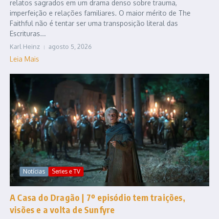
relatos sagrados em um drama denso sobre trauma,
imperfeição e relações familiares. O maior mérito de The
Faithful não é tentar ser uma transposição literal das
Escrituras...
Karl Heinz
agosto 5, 2026
Leia Mais
Notícias
Series e TV
A Casa do Dragão | 7º episódio tem traições,
visões e a volta de Sunfyre