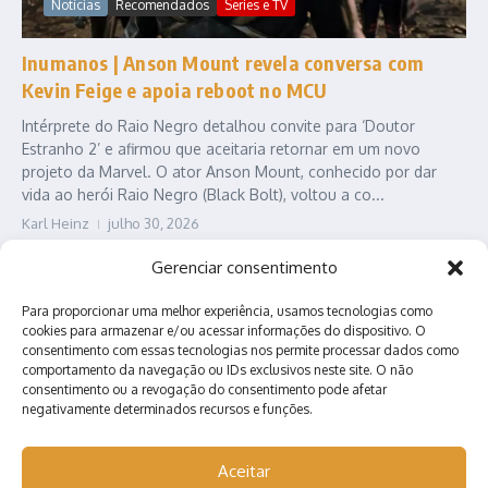
Notícias
Recomendados
Series e TV
Inumanos | Anson Mount revela conversa com
Kevin Feige e apoia reboot no MCU
Intérprete do Raio Negro detalhou convite para ‘Doutor
Estranho 2’ e afirmou que aceitaria retornar em um novo
projeto da Marvel. O ator Anson Mount, conhecido por dar
vida ao herói Raio Negro (Black Bolt), voltou a co...
Karl Heinz
julho 30, 2026
Leia Mais
Gerenciar consentimento
Para proporcionar uma melhor experiência, usamos tecnologias como
cookies para armazenar e/ou acessar informações do dispositivo. O
consentimento com essas tecnologias nos permite processar dados como
comportamento da navegação ou IDs exclusivos neste site. O não
consentimento ou a revogação do consentimento pode afetar
negativamente determinados recursos e funções.
Contato
Quem somos?
Anuncie conosco!
Aceitar