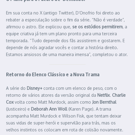
Em sua conta no X (antigo Twitter), D’Onofrio foi direto ao
rebater a especulação sobre o fim da série. “Não é verdade”,
afirmou o astro. Ele explicou que,
se os estúdios permitirem
, a
equipe criativa já tem um plano pronto para uma terceira
temporada. “Tudo depende dos fãs assistirem e gostarem. E
depende de nós agradar vocês e contar a história direito.
Estamos ansiosos de uma maneira imensa”, completou o ator.
Retorno do Elenco Clássico e a Nova Trama
A série do
Disney+
conta com um elenco de peso, com o
retorno de vários atores da versão original da
Netflix
.
Charlie
Cox
volta como Matt Murdock, assim como
Jon Bernthal
(Justiceiro) e
Deborah Ann Woll
(Karen Page). A trama
acompanha Matt Murdock e Wilson Fisk, que tentam deixar
suas vidas de super-herói e supervilão para trás, mas os
velhos instintos os colocam em rota de colisão novamente.