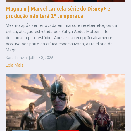
Magnum | Marvel cancela série do Disney+ e
produção não terá 2ª temporada
Mesmo após ser renovada em março e receber elogios da
crítica, atração estrelada por Yahya Abdul-Mateen II foi
descartada pelo estúdio. Apesar da recepção altamente
positiva por parte da crítica especializada, a trajetória de
Magn...
Karl Heinz
julho 30, 2026
Leia Mais