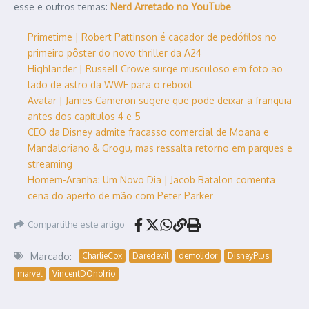
esse e outros temas:
Nerd Arretado no YouTube
Primetime | Robert Pattinson é caçador de pedófilos no
primeiro pôster do novo thriller da A24
Highlander | Russell Crowe surge musculoso em foto ao
lado de astro da WWE para o reboot
Avatar | James Cameron sugere que pode deixar a franquia
antes dos capítulos 4 e 5
CEO da Disney admite fracasso comercial de Moana e
Mandaloriano & Grogu, mas ressalta retorno em parques e
streaming
Homem-Aranha: Um Novo Dia | Jacob Batalon comenta
cena do aperto de mão com Peter Parker
Compartilhe este artigo
Marcado:
CharlieCox
Daredevil
demolidor
DisneyPlus
marvel
VincentDOnofrio