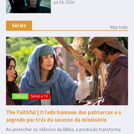
jul 24, 2026
Séries
Veja tudo
Criticas
Series e TV
The Faithful | O lado humano dos patriarcas e o
segredo por trás do sucesso da minissérie
Ao preencher os silêncios da Bíblia, a produção transforma