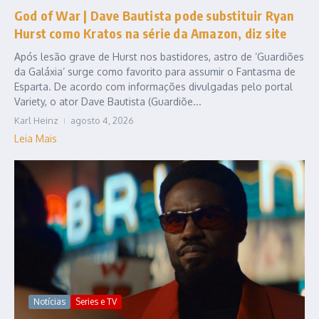
God of War | Dave Bautista pode substituir Ryan
Hurst como Kratos na série da Amazon, diz site
Após lesão grave de Hurst nos bastidores, astro de ‘Guardiões
da Galáxia’ surge como favorito para assumir o Fantasma de
Esparta. De acordo com informações divulgadas pelo portal
Variety, o ator Dave Bautista (Guardiõe...
Karl Heinz
agosto 4, 2026
Leia Mais
Notícias
Series e TV