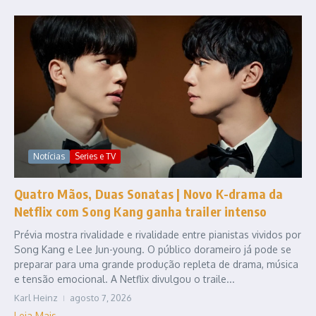
Notícias
Series e TV
Quatro Mãos, Duas Sonatas | Novo K-drama da
Netflix com Song Kang ganha trailer intenso
Prévia mostra rivalidade e rivalidade entre pianistas vividos por
Song Kang e Lee Jun-young. O público dorameiro já pode se
preparar para uma grande produção repleta de drama, música
e tensão emocional. A Netflix divulgou o traile...
Karl Heinz
agosto 7, 2026
Leia Mais