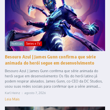
Notícias
Series e TV
Besouro Azul | James Gunn confirma que série
animada do herói segue em desenvolvimento
Besouro Azul | James Gunn confirma que série animada do
herói segue em desenvolvimento Os fãs do herói latino já
podem respirar aliviados. James Gunn, co-CEO da DC Studios,
usou suas redes sociais para confirmar que a série animad...
Karl Heinz
agosto 7, 2026
Leia Mais