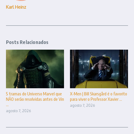
Karl Heinz
Posts Relacionados
5 tramas do Universo Marvel que
X-Men | Bill Skarsgård é o favorito
NÃO serão resolvidas antes de Vin
para viver o Professor Xavier ...
...
agosto 7, 2026
agosto 7, 2026