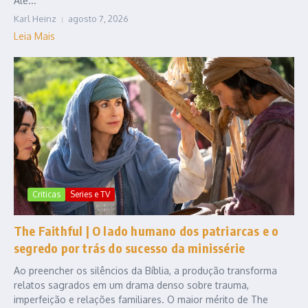
Alé...
Karl Heinz
agosto 7, 2026
Leia Mais
Criticas
Series e TV
The Faithful | O lado humano dos patriarcas e o
segredo por trás do sucesso da minissérie
Ao preencher os silêncios da Bíblia, a produção transforma
relatos sagrados em um drama denso sobre trauma,
imperfeição e relações familiares. O maior mérito de The