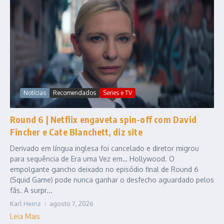
Notícias
Recomendados
Series e TV
Round 6 | Netflix engaveta spin-off com David
Fincher e Cate Blanchett, diz site
Derivado em língua inglesa foi cancelado e diretor migrou
para sequência de Era uma Vez em… Hollywood. O
empolgante gancho deixado no episódio final de Round 6
(Squid Game) pode nunca ganhar o desfecho aguardado pelos
fãs. A surpr...
Karl Heinz
agosto 7, 2026
Leia Mais