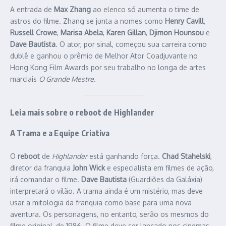
A entrada de
Max Zhang
ao elenco só aumenta o time de
astros do filme. Zhang se junta a nomes como
Henry Cavill
,
Russell Crowe
,
Marisa Abela
,
Karen Gillan
,
Djimon Hounsou
e
Dave Bautista
. O ator, por sinal, começou sua carreira como
dublê e ganhou o prêmio de Melhor Ator Coadjuvante no
Hong Kong Film Awards por seu trabalho no longa de artes
marciais
O Grande Mestre
.
Leia mais sobre o reboot de Highlander
A Trama e a Equipe Criativa
O
reboot
de
Highlander
está ganhando força.
Chad Stahelski
,
diretor da franquia
John Wick
e especialista em filmes de ação,
irá comandar o filme.
Dave Bautista
(Guardiões da Galáxia)
interpretará o vilão. A trama ainda é um mistério, mas deve
usar a mitologia da franquia como base para uma nova
aventura. Os personagens, no entanto, serão os mesmos do
filme original, de 1986. O filme deve ser lançado nos cinemas