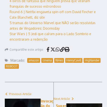
4 livros de fantasia que ninguém previa que virariam
franquias de sucesso estrondoso
Round 6 | Netflix engaveta spin-off com David Fincher e
Cate Blanchett, diz site
5 tramas do Universo Marvel que NÃO serão resolvidas
antes de Vingadores: Doomsday
Star Wars | 5 Jedi que caíram para o Lado Sombrio e
encontraram a redenção
Compartilhe este artigo
Marcado:
amazon
cinema
filmes
HenryCavill
Highlander
REBOOT
Previous Article
Next Article
Invocaç
ão do
Super