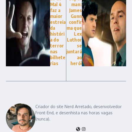
Mal 4
man:
faz a
James
maior
Gunn
estreia
confir
da
ma que
históri
Lex
a do
Luthor
terror
se
nas
juntará
bilhete
ao
rias
herói
Criador do site Nerd Arretado, desenvolvedor
Front-End, e desenhista nas horas vagas
(nunca).