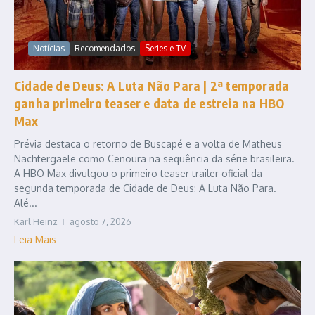
Notícias
Recomendados
Series e TV
Cidade de Deus: A Luta Não Para | 2ª temporada
ganha primeiro teaser e data de estreia na HBO
Max
Prévia destaca o retorno de Buscapé e a volta de Matheus
Nachtergaele como Cenoura na sequência da série brasileira.
A HBO Max divulgou o primeiro teaser trailer oficial da
segunda temporada de Cidade de Deus: A Luta Não Para.
Alé...
Karl Heinz
agosto 7, 2026
Leia Mais