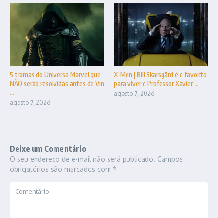
5 tramas do Universo Marvel que
X-Men | Bill Skarsgård é o favorito
NÃO serão resolvidas antes de Vin
para viver o Professor Xavier ...
...
agosto 7, 2026
agosto 7, 2026
Deixe um Comentário
O seu endereço de e-mail não será publicado.
Campos
obrigatórios são marcados com
*