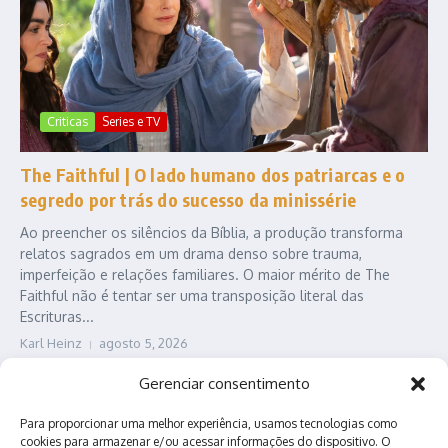
Criticas
Series e TV
The Faithful | O lado humano dos patriarcas e o
segredo por trás do sucesso da minissérie
Ao preencher os silêncios da Bíblia, a produção transforma
relatos sagrados em um drama denso sobre trauma,
imperfeição e relações familiares. O maior mérito de The
Faithful não é tentar ser uma transposição literal das
Escrituras...
Karl Heinz
agosto 5, 2026
Leia Mais
Gerenciar consentimento
Para proporcionar uma melhor experiência, usamos tecnologias como
cookies para armazenar e/ou acessar informações do dispositivo. O