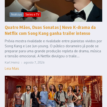
Notícias
Series e TV
Quatro Mãos, Duas Sonatas | Novo K-drama da
Netflix com Song Kang ganha trailer intenso
Prévia mostra rivalidade e rivalidade entre pianistas vividos por
Song Kang e Lee Jun-young. O público dorameiro já pode se
preparar para uma grande produção repleta de drama, música
e tensão emocional. A Netflix divulgou o traile...
Karl Heinz
agosto 7, 2026
Leia Mais