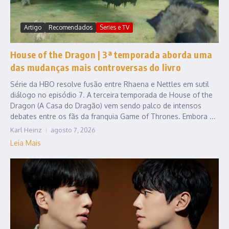
Artigo
Recomendados
Series e TV
House of the Dragon | 3ª temporada aborda uma
das mudanças mais controversas do livro
Série da HBO resolve fusão entre Rhaena e Nettles em sutil
diálogo no episódio 7. A terceira temporada de House of the
Dragon (A Casa do Dragão) vem sendo palco de intensos
debates entre os fãs da franquia Game of Thrones. Embora ...
Karl Heinz
agosto 7, 2026
Leia Mais