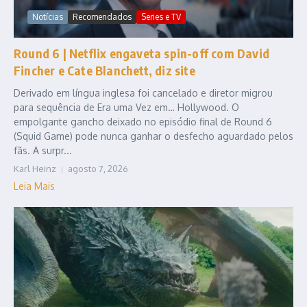
Notícias
Recomendados
Series e TV
Round 6 | Netflix engaveta spin-off com David
Fincher e Cate Blanchett, diz site
Derivado em língua inglesa foi cancelado e diretor migrou
para sequência de Era uma Vez em… Hollywood. O
empolgante gancho deixado no episódio final de Round 6
(Squid Game) pode nunca ganhar o desfecho aguardado pelos
fãs. A surpr...
Karl Heinz
agosto 7, 2026
Leia Mais