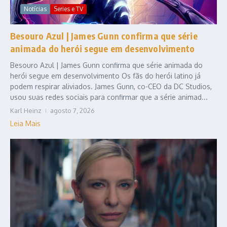
Notícias
Series e TV
Besouro Azul | James Gunn confirma que série
animada do herói segue em desenvolvimento
Besouro Azul | James Gunn confirma que série animada do
herói segue em desenvolvimento Os fãs do herói latino já
podem respirar aliviados. James Gunn, co-CEO da DC Studios,
usou suas redes sociais para confirmar que a série animad...
Karl Heinz
agosto 7, 2026
Leia Mais