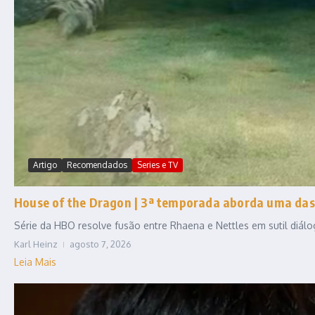
Artigo
Recomendados
Series e TV
House of the Dragon | 3ª temporada aborda uma das
Série da HBO resolve fusão entre Rhaena e Nettles em sutil diál
Karl Heinz
agosto 7, 2026
Leia Mais