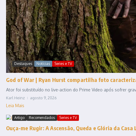
Destaques
Notícias
Series e TV
God of War | Ryan Hurst compartilha foto caracteriz
Ator foi substituído no live-action do Prime Video após sofrer gr
Karl Heinz
agosto 9, 2026
Leia Mais
Artigo
Recomendados
Series e TV
Ouça-me Rugir: A Ascensão, Queda e Glória da Casa 