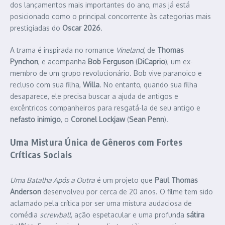
dos lançamentos mais importantes do ano, mas já está
posicionado como o principal concorrente às categorias mais
prestigiadas do
Oscar 2026
.
A trama é inspirada no romance
Vineland
, de
Thomas
Pynchon
, e acompanha
Bob Ferguson
(
DiCaprio
), um ex-
membro de um grupo revolucionário. Bob vive paranoico e
recluso com sua filha,
Willa
. No entanto, quando sua filha
desaparece, ele precisa buscar a ajuda de antigos e
excêntricos companheiros para resgatá-la de seu antigo e
nefasto inimigo
, o
Coronel Lockjaw
(
Sean Penn
).
Uma Mistura Única de Gêneros com Fortes
Críticas Sociais
Uma Batalha Após a Outra
é um projeto que
Paul Thomas
Anderson
desenvolveu por cerca de 20 anos. O filme tem sido
aclamado pela crítica por ser uma mistura audaciosa de
comédia
screwball
, ação espetacular e uma profunda
sátira