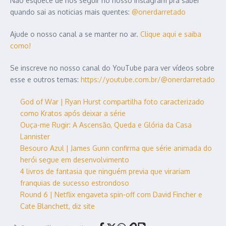
Nao esquece de nos seguir no nosso instagram pra saber
quando sai as noticias mais quentes:
@onerdarretado
Ajude o nosso canal a se manter no ar.
Clique aqui e saiba
como!
Se inscreve no nosso canal do YouTube para ver vídeos sobre
esse e outros temas:
https://youtube.com.br/@onerdarretado
God of War | Ryan Hurst compartilha foto caracterizado
como Kratos após deixar a série
Ouça-me Rugir: A Ascensão, Queda e Glória da Casa
Lannister
Besouro Azul | James Gunn confirma que série animada do
herói segue em desenvolvimento
4 livros de fantasia que ninguém previa que virariam
franquias de sucesso estrondoso
Round 6 | Netflix engaveta spin-off com David Fincher e
Cate Blanchett, diz site