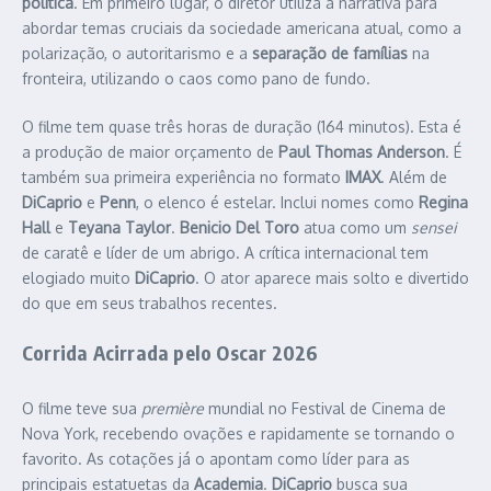
política
. Em primeiro lugar, o diretor utiliza a narrativa para
abordar temas cruciais da sociedade americana atual, como a
polarização, o autoritarismo e a
separação de famílias
na
fronteira, utilizando o caos como pano de fundo.
O filme tem quase três horas de duração (164 minutos). Esta é
a produção de maior orçamento de
Paul Thomas Anderson
. É
também sua primeira experiência no formato
IMAX
. Além de
DiCaprio
e
Penn
, o elenco é estelar. Inclui nomes como
Regina
Hall
e
Teyana Taylor
.
Benicio Del Toro
atua como um
sensei
de caratê e líder de um abrigo. A crítica internacional tem
elogiado muito
DiCaprio
. O ator aparece mais solto e divertido
do que em seus trabalhos recentes.
Corrida Acirrada pelo Oscar 2026
O filme teve sua
première
mundial no Festival de Cinema de
Nova York, recebendo ovações e rapidamente se tornando o
favorito. As cotações já o apontam como líder para as
principais estatuetas da
Academia
.
DiCaprio
busca sua