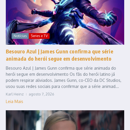
Notícias
Series e TV
Besouro Azul | James Gunn confirma que série
animada do herói segue em desenvolvimento
Besouro Azul | James Gunn confirma que série animada do
herói segue em desenvolvimento Os fãs do herói latino já
podem respirar aliviados. James Gunn, co-CEO da DC Studios,
usou suas redes sociais para confirmar que a série animad...
Karl Heinz
agosto 7, 2026
Leia Mais