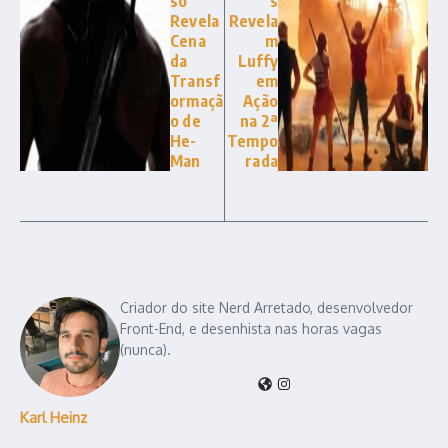
so
s
Revela
Revela
Cena
m
da
Luffy
Transf
em
ormaçã
Ação
o de
na 2ª
He-
Tempo
Man
rada
Criador do site Nerd Arretado, desenvolvedor
Front-End, e desenhista nas horas vagas
(nunca).
Karl Heinz