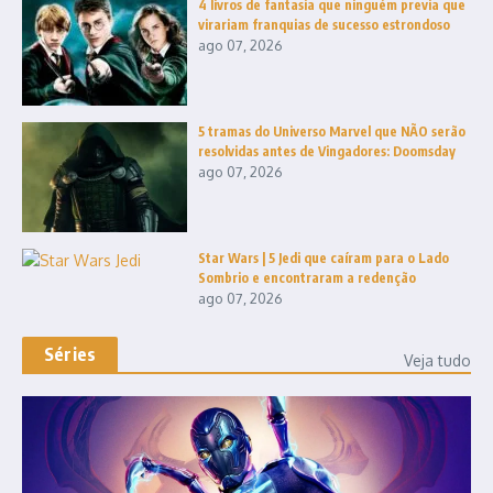
4 livros de fantasia que ninguém previa que
virariam franquias de sucesso estrondoso
ago 07, 2026
5 tramas do Universo Marvel que NÃO serão
resolvidas antes de Vingadores: Doomsday
ago 07, 2026
Star Wars | 5 Jedi que caíram para o Lado
Sombrio e encontraram a redenção
ago 07, 2026
Séries
Veja tudo