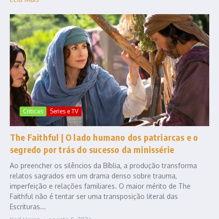
Criticas
Series e TV
The Faithful | O lado humano dos patriarcas e o
segredo por trás do sucesso da minissérie
Ao preencher os silêncios da Bíblia, a produção transforma
relatos sagrados em um drama denso sobre trauma,
imperfeição e relações familiares. O maior mérito de The
Faithful não é tentar ser uma transposição literal das
Escrituras...