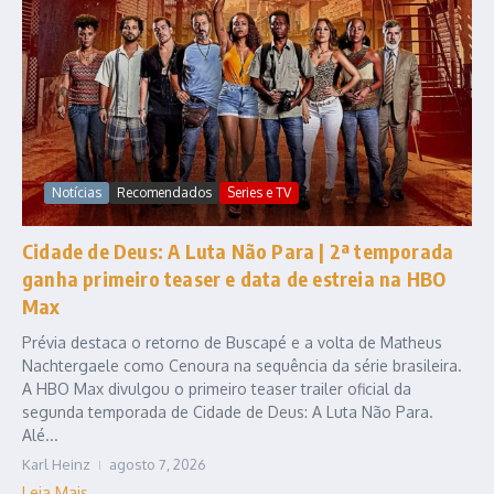
Notícias
Recomendados
Series e TV
Cidade de Deus: A Luta Não Para | 2ª temporada
ganha primeiro teaser e data de estreia na HBO
Max
Prévia destaca o retorno de Buscapé e a volta de Matheus
Nachtergaele como Cenoura na sequência da série brasileira.
A HBO Max divulgou o primeiro teaser trailer oficial da
segunda temporada de Cidade de Deus: A Luta Não Para.
Alé...
Karl Heinz
agosto 7, 2026
Leia Mais