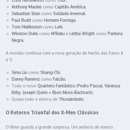
Chris Hemsworth
como
Thor
.
Anthony Mackie
como
Capitão América
.
Sebastian Stan
como
Soldado Invernal
.
Paul Rudd
como
Homem-Formiga
.
Tom Hiddleston
como
Loki
.
Winston Duke
como
M’Baku
e
Letitia Wright
como
Pantera
Negra
.
A reunião continua com a nova geração de heróis das Fases 4
e 5:
Simu Liu
como
Shang-Chi
.
Danny Ramirez
como
Falcão
.
Todo o novo
Quarteto Fantástico
(
Pedro Pascal
,
Vanessa
Kirby
,
Joseph Quinn
e
Ebon Moss-Bachrach
).
Quase todo o elenco de
Thunderbolts
.
O Retorno Triunfal dos X-Men Clássicos
O filme guarda a grande surpresa. Um anúncio de elenco