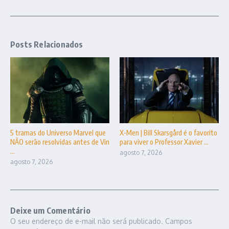
Posts Relacionados
5 tramas do Universo Marvel que
X-Men | Bill Skarsgård é o favorito
NÃO serão resolvidas antes de Vin
para viver o Professor Xavier ...
...
agosto 7, 2026
agosto 7, 2026
Deixe um Comentário
O seu endereço de e-mail não será publicado.
Campos