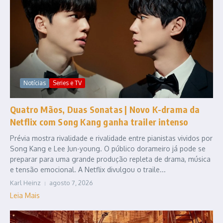
Notícias
Series e TV
Quatro Mãos, Duas Sonatas | Novo K-drama da
Netflix com Song Kang ganha trailer intenso
Prévia mostra rivalidade e rivalidade entre pianistas vividos por
Song Kang e Lee Jun-young. O público dorameiro já pode se
preparar para uma grande produção repleta de drama, música
e tensão emocional. A Netflix divulgou o traile...
Karl Heinz
agosto 7, 2026
Leia Mais