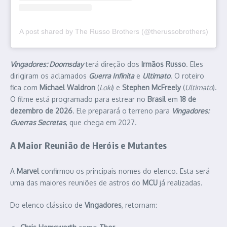
A post shared by The Russo Brothers (@therussobrothers)
Vingadores: Doomsday
terá direção dos
Irmãos Russo
. Eles
dirigiram os aclamados
Guerra Infinita
e
Ultimato
. O roteiro
fica com
Michael Waldron
(
Loki
) e
Stephen McFreely
(
Ultimato
).
O filme está programado para estrear no
Brasil
em
18 de
dezembro de 2026
. Ele preparará o terreno para
Vingadores:
Guerras Secretas
, que chega em 2027.
A Maior Reunião de Heróis e Mutantes
A
Marvel
confirmou os principais nomes do elenco. Esta será
uma das maiores reuniões de astros do
MCU
já realizadas.
Do elenco clássico de
Vingadores
, retornam: