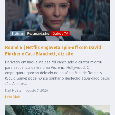
Notícias
Recomendados
Series e TV
Round 6 | Netflix engaveta spin-off com David
Fincher e Cate Blanchett, diz site
Derivado em língua inglesa foi cancelado e diretor migrou
para sequência de Era uma Vez em… Hollywood. O
empolgante gancho deixado no episódio final de Round 6
(Squid Game) pode nunca ganhar o desfecho aguardado pelos
fãs. A surpr...
Karl Heinz
agosto 7, 2026
Leia Mais