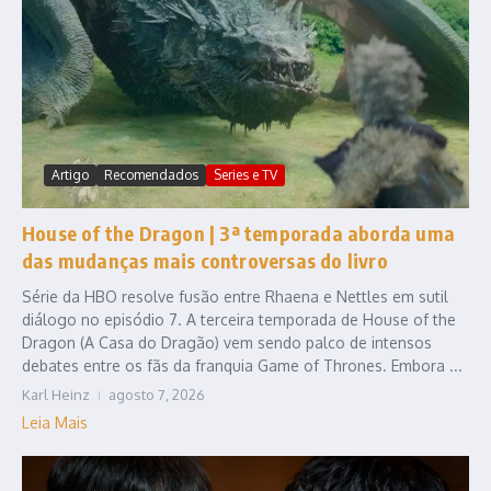
Artigo
Recomendados
Series e TV
House of the Dragon | 3ª temporada aborda uma
das mudanças mais controversas do livro
Série da HBO resolve fusão entre Rhaena e Nettles em sutil
diálogo no episódio 7. A terceira temporada de House of the
Dragon (A Casa do Dragão) vem sendo palco de intensos
debates entre os fãs da franquia Game of Thrones. Embora ...
Karl Heinz
agosto 7, 2026
Leia Mais