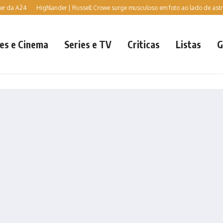
 A24
Highlander | Russell Crowe surge musculoso em foto ao lado de astro da 
es e Cinema
Series e TV
Criticas
Listas
G