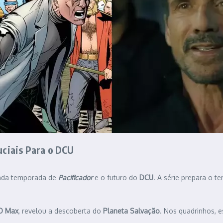
uciais Para o DCU
unda temporada de
Pacificador
e o futuro do
DCU
. A série prepara o t
O Max
, revelou a descoberta do
Planeta Salvação
. Nos quadrinhos, 