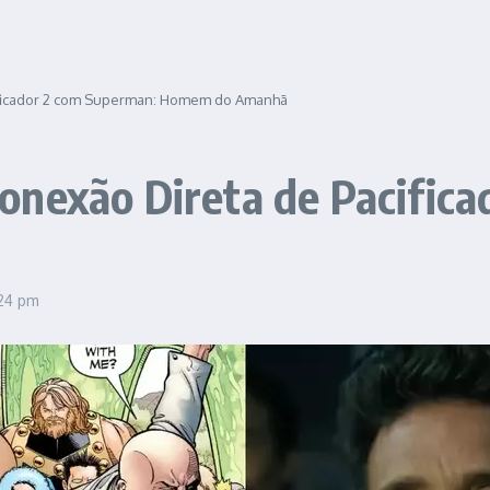
ificador 2 com Superman: Homem do Amanhã
onexão Direta de Pacific
24 pm