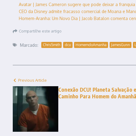
Avatar | James Cameron sugere que pode deixar a franquia 
CEO da Disney admite fracasso comercial de Moana e Mand
Homem-Aranha: Um Novo Dia | Jacob Batalon comenta cen
Compartilhe este artigo
Marcado:
ChrisSmith
dcu
HomemdoAmanha
JamesGunn
Previous Article
Conexão DCU! Planeta Salvação e
Caminho Para Homem do Amanh