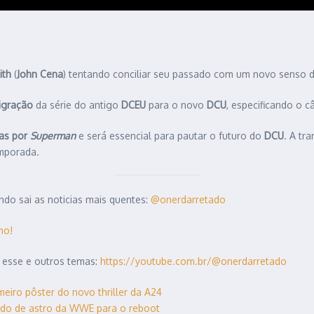
ith
(
John Cena
) tentando conciliar seu passado com um novo senso d
migração
da série do antigo
DCEU
para o novo
DCU
, especificando o 
as por
Superman
e será essencial para pautar o futuro do
DCU
. A tr
emporada.
do sai as noticias mais quentes:
@onerdarretado
mo!
 esse e outros temas:
https://youtube.com.br/@onerdarretado
meiro pôster do novo thriller da A24
ado de astro da WWE para o reboot