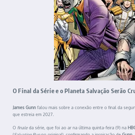
O Final da Série e o Planeta Salvação Serão Cr
James Gunn
falou mais sobre a conexão entre o final da seg
que estreia em 2027.
O
finale
da série, que foi ao ar na última quinta-feira (9) na
HB
(
Salvation Run
no original), confirmando a inspiração de
Gunn
.