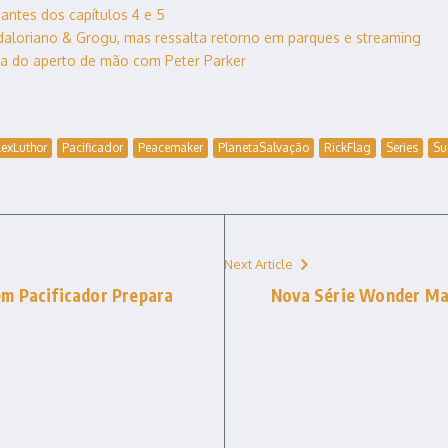
antes dos capítulos 4 e 5
aloriano & Grogu, mas ressalta retorno em parques e streaming
a do aperto de mão com Peter Parker
LexLuthor
Pacificador
Peacemaker
PlanetaSalvação
RickFlag
Series
Su
Next Article
m Pacificador Prepara
Nova Série Wonder Ma
ã