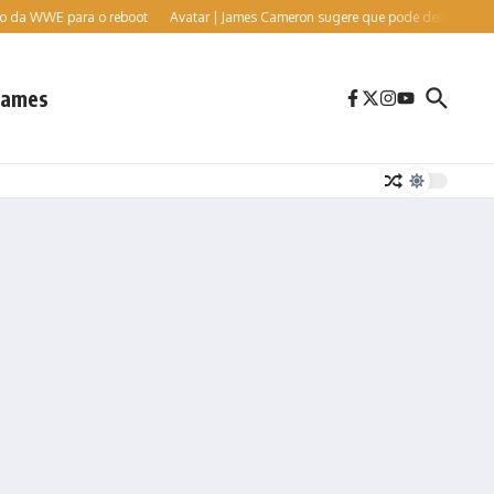
WWE para o reboot
Avatar | James Cameron sugere que pode deixar a franquia a
ames