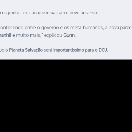
 os pontos cruciais que impactam o novo universo:
 acontecendo entre o governo e os meta-humanos, a nova parce
anhã
e muito mais,” explicou
Gunn
.
ue o
Planeta Salvação
será
importantíssimo para o DCU
.