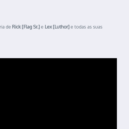
ria de
Rick [Flag Sr.]
e
Lex [Luthor]
e todas as suas