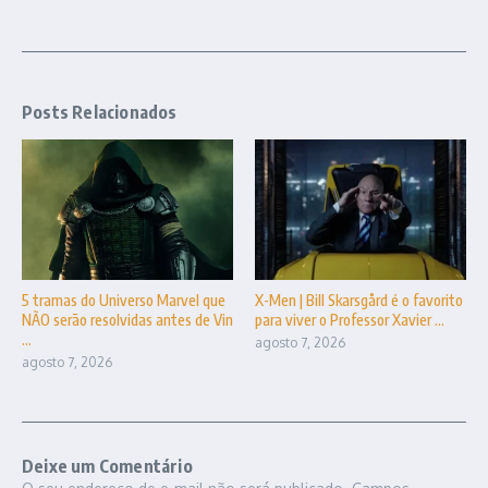
Posts Relacionados
5 tramas do Universo Marvel que
X-Men | Bill Skarsgård é o favorito
NÃO serão resolvidas antes de Vin
para viver o Professor Xavier ...
...
agosto 7, 2026
agosto 7, 2026
Deixe um Comentário