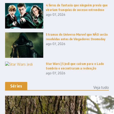
4 livros de fantasia que ninguém previa que
virariam franquias de sucesso estrondoso
ago 07, 2026
5 tramas do Universo Marvel que NÃO serão
resolvidas antes de Vingadores: Doomsday
ago 07, 2026
Star Wars | 5 Jedi que caíram para o Lado
Sombrio e encontraram a redenção
ago 07, 2026
Séries
Veja tudo