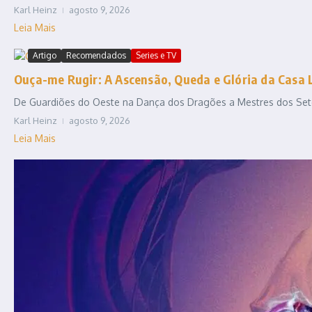
Karl Heinz
agosto 9, 2026
Leia Mais
Artigo
Recomendados
Series e TV
Ouça-me Rugir: A Ascensão, Queda e Glória da Casa 
De Guardiões do Oeste na Dança dos Dragões a Mestres dos Sete R
Karl Heinz
agosto 9, 2026
Leia Mais