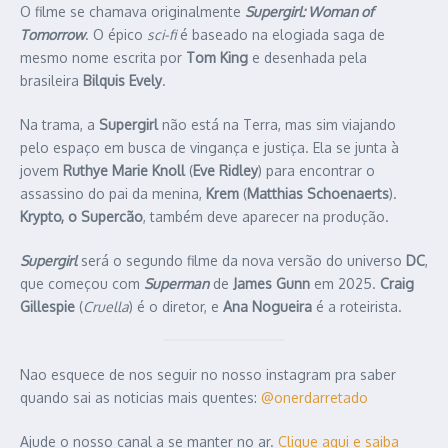
O filme se chamava originalmente
Supergirl: Woman of
Tomorrow
. O épico
sci-fi
é baseado na elogiada saga de
mesmo nome escrita por
Tom King
e desenhada pela
brasileira
Bilquis Evely
.
Na trama, a
Supergirl
não está na Terra, mas sim viajando
pelo espaço em busca de vingança e justiça. Ela se junta à
jovem
Ruthye Marie Knoll
(
Eve Ridley
) para encontrar o
assassino do pai da menina,
Krem
(
Matthias Schoenaerts
).
Krypto, o Supercão
, também deve aparecer na produção.
Supergirl
será o segundo filme da nova versão do universo
DC
,
que começou com
Superman
de
James Gunn
em 2025.
Craig
Gillespie
(
Cruella
) é o diretor, e
Ana Nogueira
é a roteirista.
Nao esquece de nos seguir no nosso instagram pra saber
quando sai as noticias mais quentes:
@onerdarretado
Ajude o nosso canal a se manter no ar.
Clique aqui e saiba