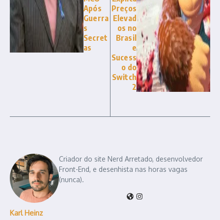
Após
Preços
Guerra
Elevad
s
os no
Secret
Brasil
as
e
Sucess
o do
Switch
2
Criador do site Nerd Arretado, desenvolvedor
Front-End, e desenhista nas horas vagas
(nunca).
Karl Heinz