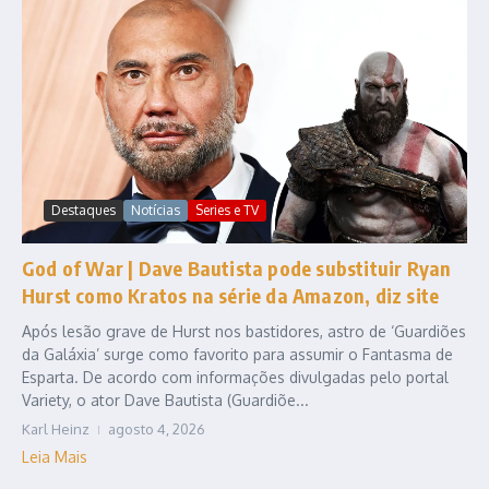
Destaques
Notícias
Series e TV
God of War | Dave Bautista pode substituir Ryan
Hurst como Kratos na série da Amazon, diz site
Após lesão grave de Hurst nos bastidores, astro de ‘Guardiões
da Galáxia’ surge como favorito para assumir o Fantasma de
Esparta. De acordo com informações divulgadas pelo portal
Variety, o ator Dave Bautista (Guardiõe...
Karl Heinz
agosto 4, 2026
Leia Mais