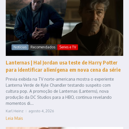
Notícias
Recomendados
Series e TV
Lanternas | Hal Jordan usa teste de Harry Potter
para identificar alienígena em nova cena da série
Previa exibida na TV norte-americana mostra o experiente
Lanterna Verde de Kyle Chandler testando suspeito com
cultura pop. A promoção de Lanternas (Lanterns), nova
produção da DC Studios para a HBO, continua revelando
momentos di...
Karl Heinz
agosto 4, 2026
Leia Mais