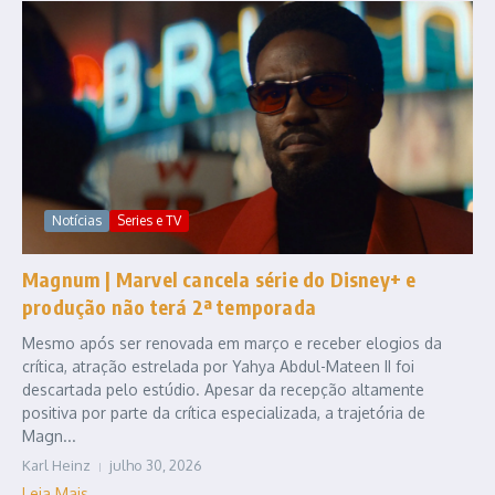
Notícias
Series e TV
Magnum | Marvel cancela série do Disney+ e
produção não terá 2ª temporada
Mesmo após ser renovada em março e receber elogios da
crítica, atração estrelada por Yahya Abdul-Mateen II foi
descartada pelo estúdio. Apesar da recepção altamente
positiva por parte da crítica especializada, a trajetória de
Magn...
Karl Heinz
julho 30, 2026
Leia Mais