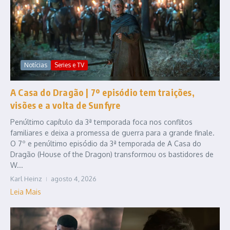
Notícias
Series e TV
A Casa do Dragão | 7º episódio tem traições,
visões e a volta de Sunfyre
Penúltimo capítulo da 3ª temporada foca nos conflitos
familiares e deixa a promessa de guerra para a grande finale.
O 7º e penúltimo episódio da 3ª temporada de A Casa do
Dragão (House of the Dragon) transformou os bastidores de
W...
Karl Heinz
agosto 4, 2026
Leia Mais