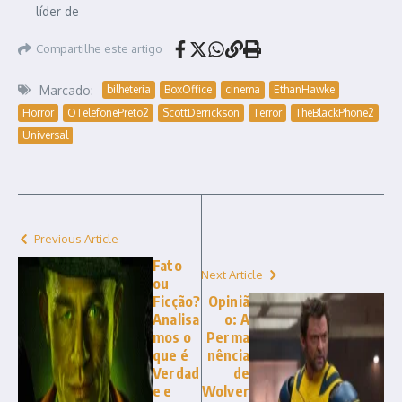
líder de
Compartilhe este artigo
Marcado:
bilheteria
BoxOffice
cinema
EthanHawke
Horror
OTelefonePreto2
ScottDerrickson
Terror
TheBlackPhone2
Universal
Previous Article
Fato
Next Article
ou
Ficção?
Opiniã
Analisa
o: A
mos o
Perma
que é
nência
Verdad
de
e e
Wolver