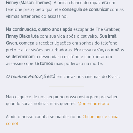
Finney
(
Mason Themes
). A única chance do rapaz
era
um
telefone preto, pelo qual ele
conseguia se comunicar
com as
vítimas anteriores do assassino.
Na continuação,
quatro anos após
escapar de The Grabber,
Finney Blake
luta
com sua vida após o cativeiro.
Sua irmã,
Gwen, começa
a receber ligações em sonhos do telefone
preto e a ter visões perturbadoras.
Por essa razão,
os irmãos
se determinam
a desvendar o mistério e confrontar um
assassino que
se tornou
mais poderoso na morte.
O Telefone Preto 2
já está
em cartaz nos cinemas do Brasil.
Nao esquece de nos seguir no nosso instagram pra saber
quando sai as noticias mais quentes:
@onerdarretado
Ajude o nosso canal a se manter no ar.
Clique aqui e saiba
como!