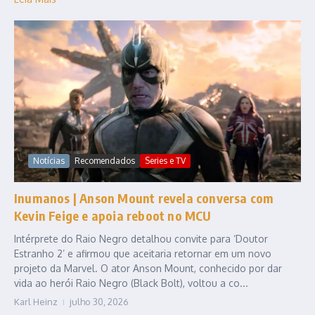
Notícias
Recomendados
Series e TV
Inumanos | Anson Mount revela conversa com
Kevin Feige e apoia reboot no MCU
Intérprete do Raio Negro detalhou convite para ‘Doutor
Estranho 2’ e afirmou que aceitaria retornar em um novo
projeto da Marvel. O ator Anson Mount, conhecido por dar
vida ao herói Raio Negro (Black Bolt), voltou a co...
Karl Heinz
julho 30, 2026