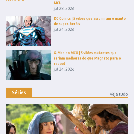
MCU
jul 28, 2026
DC Comics | 5 vilões que assumiram o manto
de super-heróis
jul 24, 2026
X-Men no MCU | 5 vilões mutantes que
seriam melhores do que Magneto para o
reboot
jul 24, 2026
Séries
Veja tudo