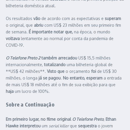
bilheteria doméstica atual.
Os resultados
vão
de acordo com as expectativas e
superam
o original, que
abriu
com US$ 23 milhões em seu primeiro fim
de semana.
É importante notar que,
na época, o mundo
voltava
lentamente ao normal por conta da pandemia de
COVID-19.
O Telefone Preto 2
também arrecadou
US$ 15,5 milhões
internacionalmente,
totalizando
uma bilheteria global de
**US$ 42 milhões**.
Visto que
o orçamento
foi
de US$ 30
milhões, o longa
já se pagou
.
No entanto,
esperam
a entrada
de mais US$ 18 milhões até o fim de sua exibição para que
haja
um lucro de 100%.
Sobre a Continuação
Em primeiro lugar, no filme original
O Telefone Preto
,
Ethan
Hawke
interpretou
um
serial killer
que
sequestra
o jovem