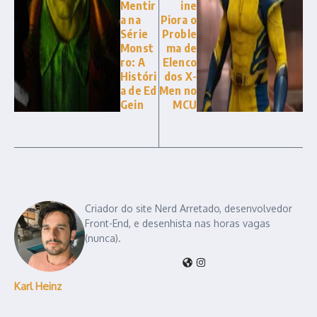
Mentir
ine
a na
Piora o
Série
Proble
Monst
ma de
ro: A
Elenco
Históri
dos X-
a de Ed
Men no
Gein
MCU
Criador do site Nerd Arretado, desenvolvedor
Front-End, e desenhista nas horas vagas
(nunca).
Karl Heinz