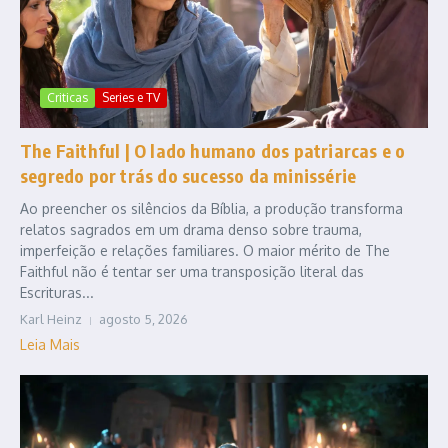
Criticas
Series e TV
The Faithful | O lado humano dos patriarcas e o
segredo por trás do sucesso da minissérie
Ao preencher os silêncios da Bíblia, a produção transforma
relatos sagrados em um drama denso sobre trauma,
imperfeição e relações familiares. O maior mérito de The
Faithful não é tentar ser uma transposição literal das
Escrituras...
Karl Heinz
agosto 5, 2026
Leia Mais