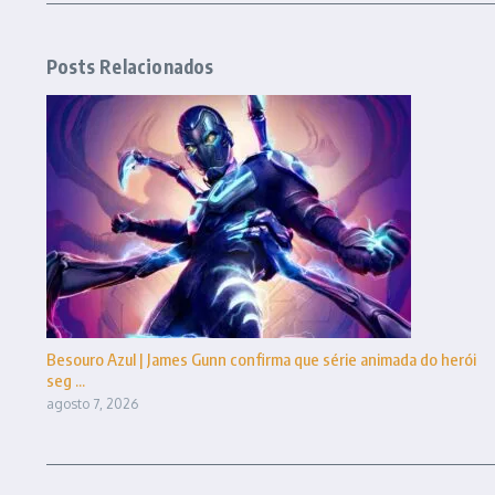
Posts Relacionados
Besouro Azul | James Gunn confirma que série animada do herói
seg ...
agosto 7, 2026