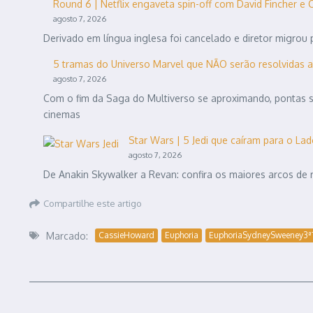
Round 6 | Netflix engaveta spin-off com David Fincher e Ca
agosto 7, 2026
Derivado em língua inglesa foi cancelado e diretor migro
5 tramas do Universo Marvel que NÃO serão resolvidas 
agosto 7, 2026
Com o fim da Saga do Multiverso se aproximando, pontas 
cinemas
Star Wars | 5 Jedi que caíram para o L
agosto 7, 2026
De Anakin Skywalker a Revan: confira os maiores arcos de 
Compartilhe este artigo
Marcado:
CassieHoward
Euphoria
EuphoriaSydneySweeney3