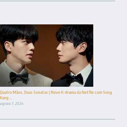
Quatro Mãos, Duas Sonatas | Novo K-drama da Netflix com Song
Kang ...
agosto 7, 2026