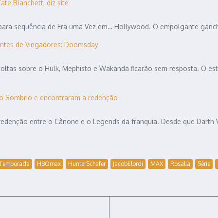
te Blanchett, diz site
u para sequência de Era uma Vez em… Hollywood. O empolgante ganch
antes de Vingadores: Doomsday
soltas sobre o Hulk, Mephisto e Wakanda ficarão sem resposta. O
ado Sombrio e encontraram a redenção
redenção entre o Cânone e o Legends da franquia. Desde que Darth V
ªTemporada
HBOmax
HunterSchafer
JacobElordi
MAX
Rosalia
Série