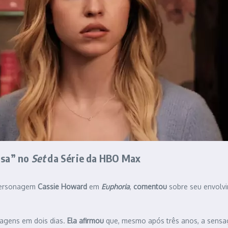
asa” no
Set
da Série da
HBO Max
ersonagem
Cassie Howard
em
Euphoria
,
comentou
sobre seu envolv
magens em dois dias.
Ela afirmou
que, mesmo após três anos, a sens