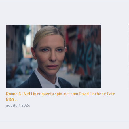
Round 6 | Netflix engaveta spin-off com David Fincher e Cate
Blan ...
agosto 7, 2026