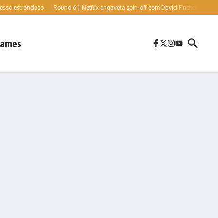
estrondoso
Round 6 | Netflix engaveta spin-off com David Fincher e Cate Blanchet
ames