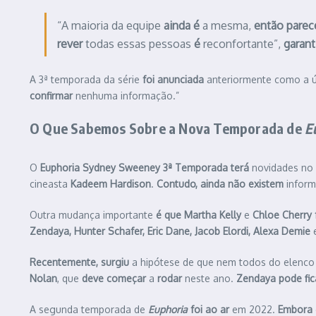
“A maioria da equipe
ainda é
a mesma,
então parec
rever
todas essas pessoas
é
reconfortante”,
garant
A 3ª temporada da série
foi anunciada
anteriormente como a ú
confirmar
nenhuma informação.”
O Que Sabemos Sobre a Nova Temporada de
E
O
Euphoria Sydney Sweeney 3ª Temporada
terá
novidades no 
cineasta
Kadeem Hardison
.
Contudo,
ainda não existem
inform
Outra mudança importante
é que
Martha Kelly
e
Chloe Cherry
Zendaya, Hunter Schafer, Eric Dane, Jacob Elordi, Alexa Demie
Recentemente,
surgiu
a hipótese de que nem todos do elenc
Nolan
, que
deve começar
a
rodar
neste ano.
Zendaya
pode fic
A segunda temporada de
Euphoria
foi ao ar
em 2022.
Embora