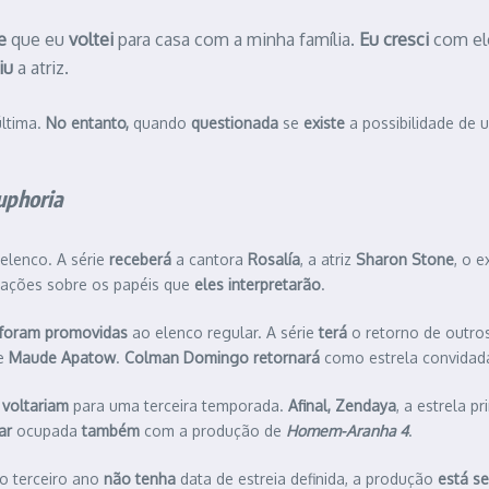
e
que eu
voltei
para casa com a minha família.
Eu cresci
com el
iu
a atriz.
ltima.
No entanto,
quando
questionada
se
existe
a possibilidade de
uphoria
elenco. A série
receberá
a cantora
Rosalía
, a atriz
Sharon Stone
, o 
ações sobre os papéis que
eles interpretarão
.
foram promovidas
ao elenco regular. A série
terá
o retorno de outro
e
Maude Apatow
.
Colman Domingo
retornará
como estrela convidad
o
voltariam
para uma terceira temporada.
Afinal,
Zendaya
, a estrela pr
ar
ocupada
também
com a produção de
Homem-Aranha 4
.
o terceiro ano
não tenha
data de estreia definida, a produção
está s