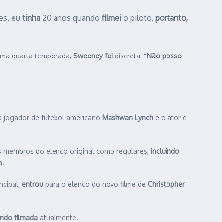
es, eu
tinha
20 anos quando
filmei
o piloto,
portanto,
 uma quarta temporada,
Sweeney
foi
discreta: “
Não posso
ex-jogador de futebol americano
Mashwan Lynch
e o ator e
s membros do elenco original como regulares,
incluindo
a.
incipal,
entrou
para o elenco do novo filme de
Christopher
endo filmada
atualmente.