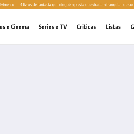
to
4 livros de fantasia que ninguém previa que virariam franquias de sucesso 
es e Cinema
Series e TV
Criticas
Listas
G