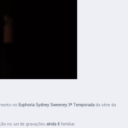
imento no
Euphoria Sydney Sweeney 3ª Temporada
da série da
ação no
set
de gravações
ainda é
familiar.