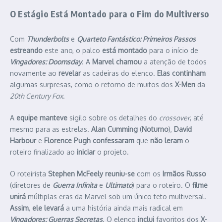
O Estágio Está Montado para o Fim do Multiverso
Com
Thunderbolts
e
Quarteto Fantástico: Primeiros Passos
estreando
este ano, o palco
está montado
para o início de
Vingadores: Doomsday
. A
Marvel chamou
a atenção de todos
novamente ao
revelar
as cadeiras do elenco.
Elas continham
algumas surpresas, como o retorno de muitos dos
X-Men
da
20th Century Fox
.
A
equipe manteve
sigilo sobre os detalhes do
crossover
, até
mesmo para as estrelas.
Alan Cumming
(
Noturno
),
David
Harbour
e
Florence Pugh
confessaram
que
não leram
o
roteiro finalizado ao
iniciar
o projeto.
O roteirista
Stephen McFeely reuniu-se
com os
Irmãos Russo
(diretores de
Guerra Infinita
e
Ultimato
) para o roteiro. O
filme
unirá
múltiplas eras da Marvel sob um único teto multiversal.
Assim
,
ele levará
a uma história ainda mais radical em
Vingadores: Guerras Secretas
. O elenco
inclui
favoritos dos
X-