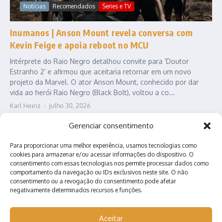
Notícias
Recomendados
Series e TV
Inumanos | Anson Mount revela conversa com
Kevin Feige e apoia reboot no MCU
Intérprete do Raio Negro detalhou convite para ‘Doutor
Estranho 2’ e afirmou que aceitaria retornar em um novo
projeto da Marvel. O ator Anson Mount, conhecido por dar
vida ao herói Raio Negro (Black Bolt), voltou a co...
Karl Heinz
julho 30, 2026
Leia Mais
Gerenciar consentimento
Para proporcionar uma melhor experiência, usamos tecnologias como
cookies para armazenar e/ou acessar informações do dispositivo. O
consentimento com essas tecnologias nos permite processar dados como
comportamento da navegação ou IDs exclusivos neste site. O não
consentimento ou a revogação do consentimento pode afetar
negativamente determinados recursos e funções.
Contato
Quem somos?
Anuncie conosco!
Aceitar