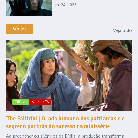
jul 24, 2026
Séries
Veja tudo
Criticas
Series e TV
The Faithful | O lado humano dos patriarcas e o
segredo por trás do sucesso da minissérie
Ao preencher os silêncios da Bíblia, a produção transforma