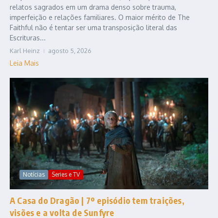
relatos sagrados em um drama denso sobre trauma,
imperfeição e relações familiares. O maior mérito de The
Faithful não é tentar ser uma transposição literal das
Escrituras...
Karl Heinz
agosto 5, 2026
Leia Mais
Notícias
Series e TV
A Casa do Dragão | 7º episódio tem traições,
visões e a volta de Sunfyre