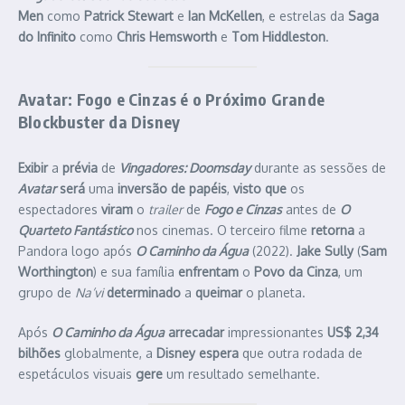
Men
como
Patrick Stewart
e
Ian McKellen
, e estrelas da
Saga
do Infinito
como
Chris Hemsworth
e
Tom Hiddleston
.
Avatar: Fogo e Cinzas é o Próximo Grande
Blockbuster da Disney
Exibir
a
prévia
de
Vingadores: Doomsday
durante as sessões de
Avatar
será
uma
inversão de papéis
,
visto que
os
espectadores
viram
o
trailer
de
Fogo e Cinzas
antes de
O
Quarteto Fantástico
nos cinemas. O terceiro filme
retorna
a
Pandora logo após
O Caminho da Água
(2022).
Jake Sully
(
Sam
Worthington
) e sua família
enfrentam
o
Povo da Cinza
, um
grupo de
Na’vi
determinado
a
queimar
o planeta.
Após
O Caminho da Água
arrecadar
impressionantes
US$ 2,34
bilhões
globalmente, a
Disney
espera
que outra rodada de
espetáculos visuais
gere
um resultado semelhante.