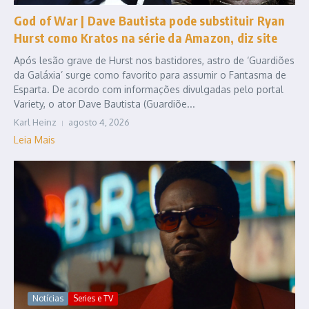
God of War | Dave Bautista pode substituir Ryan
Hurst como Kratos na série da Amazon, diz site
Após lesão grave de Hurst nos bastidores, astro de ‘Guardiões
da Galáxia’ surge como favorito para assumir o Fantasma de
Esparta. De acordo com informações divulgadas pelo portal
Variety, o ator Dave Bautista (Guardiõe...
Karl Heinz
agosto 4, 2026
Leia Mais
Notícias
Series e TV