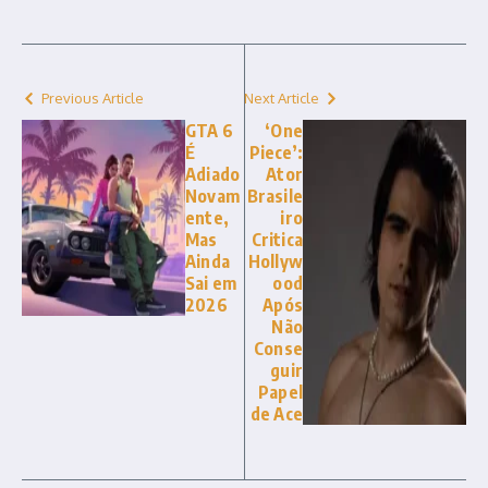
Previous Article
Next Article
GTA 6
‘One
É
Piece’:
Adiado
Ator
Novam
Brasile
ente,
iro
Mas
Critica
Ainda
Hollyw
Sai em
ood
2026
Após
Não
Conse
guir
Papel
de Ace