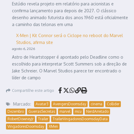
Estúdio revela projeto em relatório para acionistas e
confirma lançamento para depois de 2027. O clássico
desenho animado futurista dos anos 1960 está oficialmente
a caminho das telonas em uma
X-Men | Kit Connor será o Ciclope no reboot do Marvel
Studios, afirma site
agosto 6, 2026
Astro de Heartstopper é apontado pelo Deadline como o
escolhido para interpretar Scott Summers sob a direção de
Jake Schreier. O Marvel Studios parece ter encontrado o
líder de campo
Compartilhe este artigo
Marcado:
Avatar3
AvengersDoomsday
cinema
Collider
Dezembro
GuerrasSecretas
marvel
mcu
NerdArretado
RobertDowneyJr
Trailer
TrailerVingadoresDoomsdayData
VingadoresDoomsday
XMen