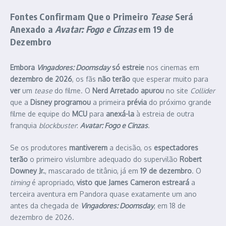
Fontes
Confirmam
Que o Primeiro
Tease
Será
Anexado
a
Avatar: Fogo e Cinzas
em
19 de
Dezembro
Embora
Vingadores: Doomsday
só estreie
nos cinemas em
dezembro de 2026
, os fãs
não terão
que esperar muito para
ver
um
tease
do filme. O
Nerd Arretado apurou
no site
Collider
que a
Disney programou
a primeira
prévia
do próximo grande
filme de equipe do
MCU
para
anexá-la
à estreia de outra
franquia
blockbuster
:
Avatar: Fogo e Cinzas
.
Se os produtores
mantiverem
a decisão, os
espectadores
terão
o primeiro vislumbre adequado do supervilão
Robert
Downey Jr.
, mascarado de titânio, já em
19 de dezembro
. O
timing
é apropriado,
visto que James Cameron estreará
a
terceira aventura em Pandora quase exatamente um ano
antes da chegada de
Vingadores: Doomsday
, em 18 de
dezembro de 2026.