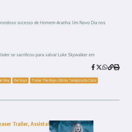
 estrondoso sucesso de Homem-Aranha: Um Novo Dia nos
ader se sacrificou para salvar Luke Skywalker em
er Boy
the boys
Trailer The Boys Última Temporada Data
aser Trailer, Assista!