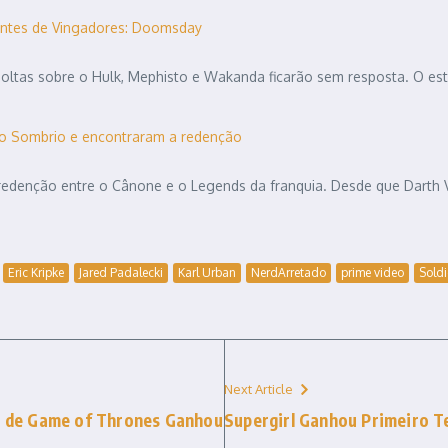
antes de Vingadores: Doomsday
soltas sobre o Hulk, Mephisto e Wakanda ficarão sem resposta. O
ado Sombrio e encontraram a redenção
redenção entre o Cânone e o Legends da franquia. Desde que Darth V
Eric Kripke
Jared Padalecki
Karl Urban
NerdArretado
prime video
Soldi
Next Article
ie de Game of Thrones Ganhou
Supergirl Ganhou Primeiro Te