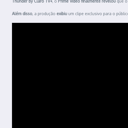
Thunder by Claro TV+
, o
Prime Video
finalmente revelou
que o 
Além disso
, a produção
exibiu
um clipe exclusivo para o públic