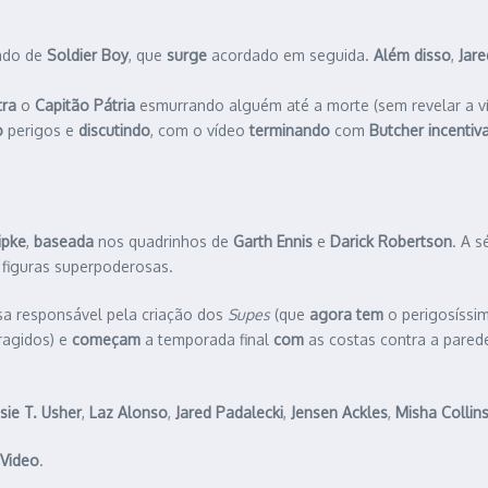
ado de
Soldier Boy
, que
surge
acordado em seguida.
Além disso
,
Jare
ra
o
Capitão Pátria
esmurrando alguém até a morte (sem revelar a ví
o
perigos e
discutindo
, com o vídeo
terminando
com
Butcher
incentiv
ripke
,
baseada
nos quadrinhos de
Garth Ennis
e
Darick Robertson
. A s
s figuras superpoderosas.
sa responsável pela criação dos
Supes
(que
agora tem
o perigosíss
ragidos) e
começam
a temporada final
com
as costas contra a pared
sie T. Usher
,
Laz Alonso
,
Jared Padalecki
,
Jensen Ackles
,
Misha Collin
 Video
.