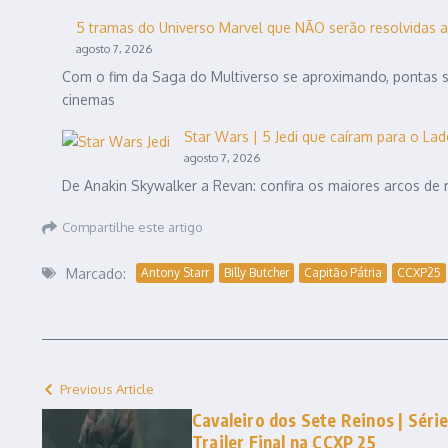
5 tramas do Universo Marvel que NÃO serão resolvidas 
agosto 7, 2026
Com o fim da Saga do Multiverso se aproximando, pontas 
cinemas
Star Wars | 5 Jedi que caíram para o L
agosto 7, 2026
De Anakin Skywalker a Revan: confira os maiores arcos de 
Compartilhe este artigo
Marcado:
Antony Starr
Billy Butcher
Capitão Pátria
CCXP25
Previous Article
Cavaleiro dos Sete Reinos | Sér
Trailer Final na CCXP 25