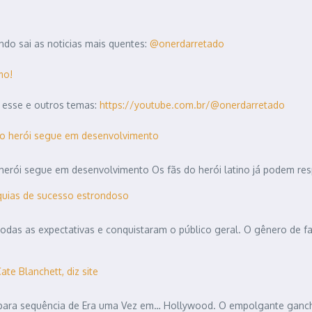
do sai as noticias mais quentes:
@onerdarretado
mo!
 esse e outros temas:
https://youtube.com.br/@onerdarretado
do herói segue em desenvolvimento
erói segue em desenvolvimento Os fãs do herói latino já podem resp
nquias de sucesso estrondoso
odas as expectativas e conquistaram o público geral. O gênero de 
te Blanchett, diz site
u para sequência de Era uma Vez em… Hollywood. O empolgante ganch