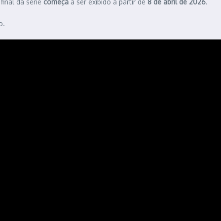
final da série
começa
a ser exibido a partir de
8 de abril de 2026
.
o.