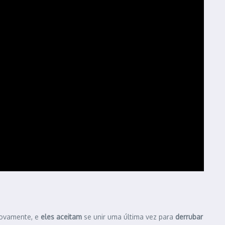
ovamente, e
eles aceitam
se unir uma última vez para
derrubar