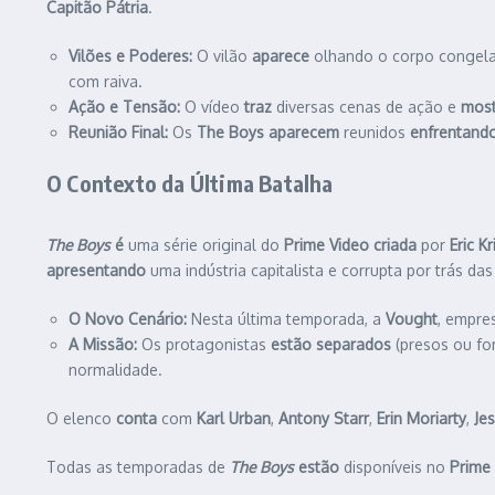
Capitão Pátria
.
Vilões e Poderes:
O vilão
aparece
olhando o corpo congel
com raiva.
Ação e Tensão:
O vídeo
traz
diversas cenas de ação e
most
Reunião Final:
Os
The Boys
aparecem
reunidos
enfrentand
O Contexto da Última Batalha
The Boys
é
uma série original do
Prime Video
criada
por
Eric K
apresentando
uma indústria capitalista e corrupta por trás da
O Novo Cenário:
Nesta última temporada, a
Vought
, empre
A Missão:
Os protagonistas
estão separados
(presos ou fo
normalidade.
O elenco
conta
com
Karl Urban
,
Antony Starr
,
Erin Moriarty
,
Jes
Todas as temporadas de
The Boys
estão
disponíveis no
Prime