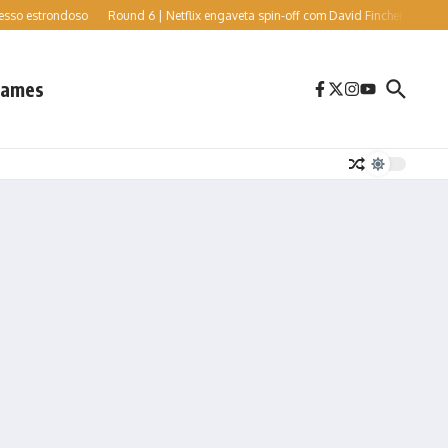
estrondoso
Round 6 | Netflix engaveta spin-off com David Fincher e Cate Blanchet
ames