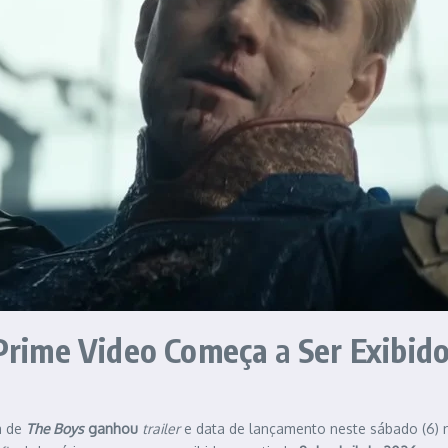
Prime Video
Começa
a
Ser Exibid
a de
The Boys
ganhou
trailer
e data de lançamento neste sábado (6)