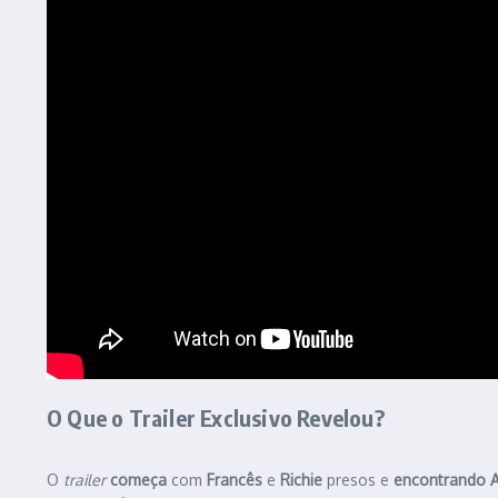
O Que o Trailer Exclusivo Revelou?
O
trailer
começa
com
Francês
e
Richie
presos e
encontrando