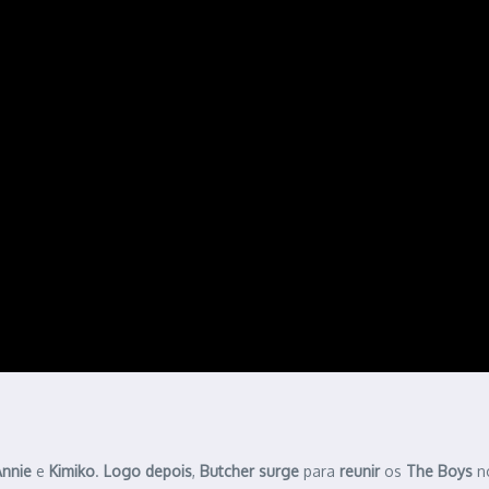
Annie
e
Kimiko
.
Logo depois
,
Butcher
surge
para
reunir
os
The Boys
n