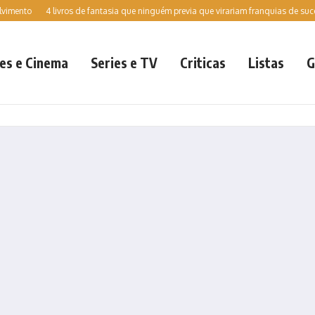
to
4 livros de fantasia que ninguém previa que virariam franquias de sucesso 
es e Cinema
Series e TV
Criticas
Listas
G