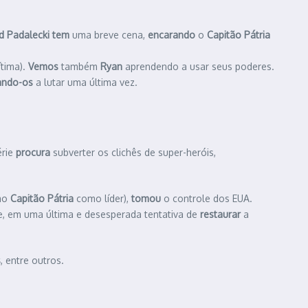
d Padalecki
tem
uma breve cena,
encarando
o
Capitão Pátria
tima).
Vemos
também
Ryan
aprendendo a usar seus poderes.
ando-os
a lutar uma última vez.
érie
procura
subverter os clichês de super-heróis,
imo
Capitão Pátria
como líder),
tomou
o controle dos EUA.
e, em uma última e desesperada tentativa de
restaurar
a
s
, entre outros.