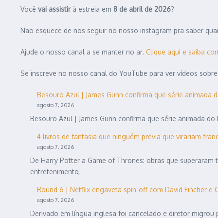
Você
vai assistir
à estreia em
8 de abril de 2026
?
Nao esquece de nos seguir no nosso instagram pra saber quan
Ajude o nosso canal a se manter no ar.
Clique aqui e saiba co
Se inscreve no nosso canal do YouTube para ver vídeos sobre
Besouro Azul | James Gunn confirma que série animada 
agosto 7, 2026
Besouro Azul | James Gunn confirma que série animada do h
4 livros de fantasia que ninguém previa que virariam fra
agosto 7, 2026
De Harry Potter a Game of Thrones: obras que superaram t
entretenimento,
Round 6 | Netflix engaveta spin-off com David Fincher e Ca
agosto 7, 2026
Derivado em língua inglesa foi cancelado e diretor migro