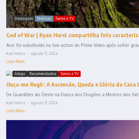
Destaques
Notícias
Series e TV
God of War | Ryan Hurst compartilha foto caracteriz
Ator foi substituído no live-action do Prime Video após sofrer gr
Karl Heinz
agosto 9, 2026
Leia Mais
Artigo
Recomendados
Series e TV
Ouça-me Rugir: A Ascensão, Queda e Glória da Casa 
De Guardiões do Oeste na Dança dos Dragões a Mestres dos Sete R
Karl Heinz
agosto 9, 2026
Leia Mais