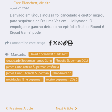
Cate Blanchett, diz site
agosto 7, 2026
Derivado em língua inglesa foi cancelado e diretor migrou
para sequência de Era uma Vez em… Hollywood. O
empolgante gancho deixado no episódio final de Round 6
(Squid Game) pode
Compartilhe este artigo
Marcado:
David Corenswet Clark Kent
dualidade Superman James Gunn
filosofia Superman DCU
James Gunn roteiro Superman essência
James Gunn Threads Superman
NerdArretado
novidades filme Superman
roteiro Superman 2026
Previous Article
Next Article