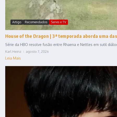
Artigo
Recomendados
Series e TV
House of the Dragon | 3ª temporada aborda uma das
Série da HBO resolve fusão entre Rhaena e Nettles em sutil diál
Karl Heinz
agosto 7, 2026
Leia Mais